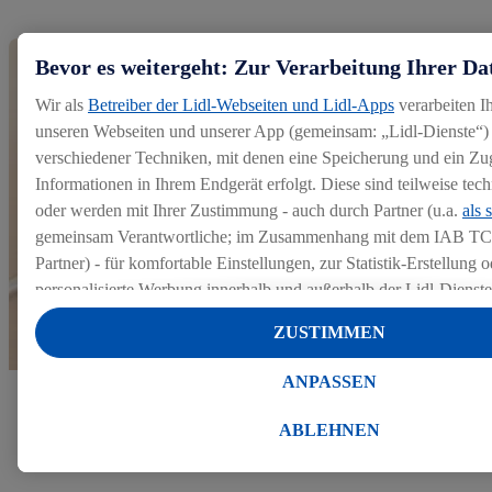
Bevor es weitergeht: Zur Verarbeitung Ihrer Da
Wir als
Betreiber der Lidl-Webseiten und Lidl-Apps
verarbeiten I
unseren Webseiten und unserer App (gemeinsam: „Lidl-Dienste“) 
verschiedener Techniken, mit denen eine Speicherung und ein Zug
Informationen in Ihrem Endgerät erfolgt. Diese sind teilweise te
oder werden mit Ihrer Zustimmung - auch durch Partner (u.a.
als 
gemeinsam Verantwortliche; im Zusammenhang mit dem IAB TC
Partner) - für komfortable Einstellungen, zur Statistik-Erstellung o
personalisierte Werbung innerhalb und außerhalb der Lidl-Dienst
Datenverarbeitungen für personalisierte Werbung werden durchge
ZUSTIMMEN
Werbung auszusteuern und um Dritten die Ausspielung von Werb
Lidl-Dienste über die Ihnen und Ihren Haushaltsangehörigen zug
ANPASSEN
Endgeräte zu ermöglichen. Sofern Sie Teilnehmer des Lidl Plus-
Mehr zu unserem Bewerbungsprozess
werden für diese Zwecke auch Daten aus Ihrem Filial-Kaufverhalte
ABLEHNEN
Zudem werden einem der o.g. Partner Daten über Ihr Kaufverhalte
Diensten zur Verfügung gestellt, damit dieser als
eigenständig Ver