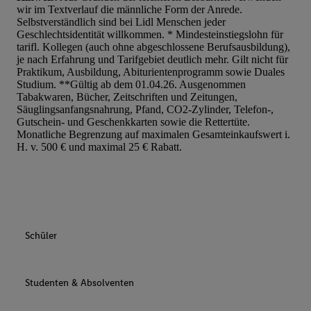
wir im Textverlauf die männliche Form der Anrede.
Werbung auszuspielen. Hierzu wird von uns und einem der ander
Selbstverständlich sind bei Lidl Menschen jeder
genannten Partner auch Ihre in einen Hashwert umgewandelte E-
Geschlechtsidentität willkommen. * Mindesteinstiegslohn für
gemeinsamer Verantwortlichkeit verarbeitet.
tarifl. Kollegen (auch ohne abgeschlossene Berufsausbildung),
je nach Erfahrung und Tarifgebiet deutlich mehr. Gilt nicht für
Zudem erlauben Sie uns, der Utiq SA/NV („Utiq“) und
Praktikum, Ausbildung, Abiturientenprogramm sowie Duales
Ihrem
Telekommunikationsnetzbetreiber
, die Utiq-Technologie in
Studium. **Gültig ab dem 01.04.26. Ausgenommen
einzusetzen. Utiq prüft zunächst anhand Ihrer IP-Adresse, ob die 
Tabakwaren, Bücher, Zeitschriften und Zeitungen,
Säuglingsanfangsnahrung, Pfand, CO2-Zylinder, Telefon-,
Sie verfügbar ist. Wenn das der Fall ist, gibt Utiq Ihre IP-Adresse
Gutschein- und Geschenkkarten sowie die Rettertüte.
Netzbetreiber weiter, der anhand der IP-Adresse und einer Kund
Monatliche Begrenzung auf maximalen Gesamteinkaufswert i.
wie z.B. Ihrer Mobilfunknummer, eine Kennung für Utiq erstellt.
H. v. 500 € und maximal 25 € Rabatt.
Kennung verwenden, um Sie wiederzuerkennen und Erkenntnisse
Nutzungsverhalten in den Lidl-Diensten zu erfassen. Insbesonder
mittels dieser Technologie auch auf Diensten wiedererkannt werd
Dritten betrieben werden, damit wir Ihnen dort personalisierte W
können. Sie können Ihre Einwilligung speziell zur Nutzung der U
Schüler
zusätzlich zur weiter unten erläuterten Möglichkeit, Ihre Einwilli
widerrufen - jederzeit auch über
das Datenschutzportal von Utiq
(„consenthub“)
oder über „Anpassen“/„Nutzung der Telekommunik
Studenten & Absolventen
Utiq-Technologie für digitales Marketing“ am unteren Ende diese
(nur für die Lidl-Dienste) widerrufen. Weitere Informationen finde