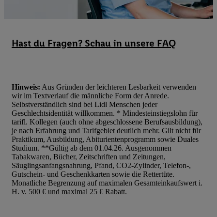
dieser Werbung erfolgen Verarbeitungen auch zur Leistungs-/ Er
Werbung, zur Zielgruppenforschung, zur Entwicklung von Angeb
technischen Sicherung und Optimierung dieser Werbeausspielung
Sofern Sie hier Ihre Zustimmung dazu erteilen und danach ein Li
Hast du Fragen? Schau in unsere FAQ
erstellen bzw. sich in Ihr bestehendes Lidl Plus-Konto einloggen,
hinaus auch Ihre dort angegebene E-Mail-Adresse von uns in ge
Verantwortlichkeit mit einem der oben genannten Partner verwen
daraus eine spezielle Online-Kennung zu erstellen (die sogenannt
Hinweis:
Aus Gründen der leichteren Lesbarkeit verwenden
wir im Textverlauf die männliche Form der Anrede.
sodann ähnlich wie die sogleich beschriebene Utiq-Kennung ve
Selbstverständlich sind bei Lidl Menschen jeder
um Sie in von Dritten betriebenen Diensten zu erkennen und Ihnen
Geschlechtsidentität willkommen. * Mindesteinstiegslohn für
Werbung auszuspielen. Hierzu wird von uns und einem der ander
tarifl. Kollegen (auch ohne abgeschlossene Berufsausbildung),
je nach Erfahrung und Tarifgebiet deutlich mehr. Gilt nicht für
genannten Partner auch Ihre in einen Hashwert umgewandelte E-
Praktikum, Ausbildung, Abiturientenprogramm sowie Duales
gemeinsamer Verantwortlichkeit verarbeitet.
Studium. **Gültig ab dem 01.04.26. Ausgenommen
Zudem erlauben Sie uns, der Utiq SA/NV („Utiq“) und
Tabakwaren, Bücher, Zeitschriften und Zeitungen,
Säuglingsanfangsnahrung, Pfand, CO2-Zylinder, Telefon-,
Ihrem
Telekommunikationsnetzbetreiber
, die Utiq-Technologie in
Gutschein- und Geschenkkarten sowie die Rettertüte.
einzusetzen. Utiq prüft zunächst anhand Ihrer IP-Adresse, ob die 
Monatliche Begrenzung auf maximalen Gesamteinkaufswert i.
Sie verfügbar ist. Wenn das der Fall ist, gibt Utiq Ihre IP-Adresse
H. v. 500 € und maximal 25 € Rabatt.
Netzbetreiber weiter, der anhand der IP-Adresse und einer Kund
wie z.B. Ihrer Mobilfunknummer, eine Kennung für Utiq erstellt.