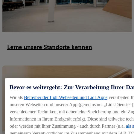
Lerne unsere Standorte kennen
Bevor es weitergeht: Zur Verarbeitung Ihrer Da
Wir als
Betreiber der Lidl-Webseiten und Lidl-Apps
verarbeiten I
unseren Webseiten und unserer App (gemeinsam: „Lidl-Dienste“) 
verschiedener Techniken, mit denen eine Speicherung und ein Zug
Informationen in Ihrem Endgerät erfolgt. Diese sind teilweise te
oder werden mit Ihrer Zustimmung - auch durch Partner (u.a.
als 
gemeinsam Verantwortliche; im Zusammenhang mit dem IAB TC