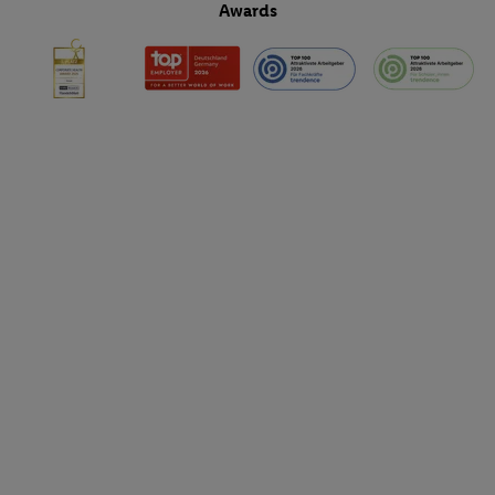
Awards
Funktionen im Rahmen des Einsatzes des IAB TCF für Werbung
Erfolgsmessung:
Gewährleistung der Sicherheit, Verhinderung und Aufdeckung v
Fehlerbehebung, Bereitstellung und Anzeige von Werbung und In
Abgleichung und Kombination von Daten aus unterschiedlichen 
Verknüpfung verschiedener Endgeräte, Identifikation von Geräte
automatisch übermittelter Informationen, Messung des Erfolgs vo
Werbekampagnen durch TTD und Nutzung der Telekommunikatio
Utiq-Technologie für digitales Marketing, sowie:
Verwendung genauer Standortdaten. Erstellung von Profilen für 
Werbung. Speichern von oder Zugriff auf Informationen auf ei
Entwicklung und Verbesserung der Angebote. Analyse von Zie
Statistiken oder Kombinationen von Daten aus verschiedenen Q
Verwendung reduzierter Daten zur Auswahl von Werbeanzeige
Werbeleistung. Verwendung von Profilen zur Auswahl personali
Werbung.
Liste der Partner (Lieferanten)