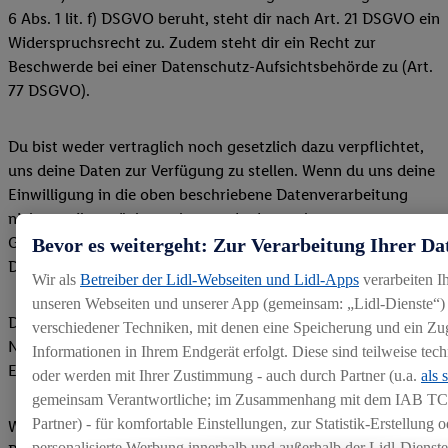
6 Abs. 1 lit. f) DSGVO beruht, steht dir nach Art. 21 DSGVO ein
Widerspruchsrecht zu. Zudem steht dir ein Recht zur
Beschwerde bei einer Datenschutz-Aufsichtsbehörde zu (Art.
77 DSGVO).
Du bist weder vertraglich noch gesetzlich dazu verpflichtet,
uns deine Daten zur Verfügung zu stellen. Wenn du uns deine
Einwilligung in die oben beschriebene Datenverarbeitung
nicht erteilen möchtest, kannst du dennoch an unserem
Game teilnehmen. Die oben beschriebene
Bevor es weitergeht: Zur Verarbeitung Ihrer Da
Datenzusammenführung erfolgt dann nicht.
Wir als
Betreiber der Lidl-Webseiten und Lidl-Apps
verarbeiten I
unseren Webseiten und unserer App (gemeinsam: „Lidl-Dienste“) 
Deine personenbezogenen Daten werden im Rahmen der
verschiedener Techniken, mit denen eine Speicherung und ein Zug
Nutzung dieser Webseite nicht zu einer automatisierten
Informationen in Ihrem Endgerät erfolgt. Diese sind teilweise te
Entscheidungsfindung inkl. Profiling verarbeitet.
oder werden mit Ihrer Zustimmung - auch durch Partner (u.a.
als 
gemeinsam Verantwortliche; im Zusammenhang mit dem IAB TC
Partner) - für komfortable Einstellungen, zur Statistik-Erstellung o
Wende dich bitte bei offenen Fragen oder im Falle von
personalisierte Werbung innerhalb und außerhalb der Lidl-Dienst