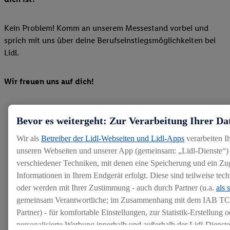
Kein Problem! Komm an unserem Messestand vorbei und
sprich mit uns über deine Berufseinstiegsmöglichkeiten bei
Lidl.
Wir freuen uns auf dich!
Bevor es weitergeht: Zur Verarbeitung Ihrer Da
Wir als
Betreiber der Lidl-Webseiten und Lidl-Apps
verarbeiten I
unseren Webseiten und unserer App (gemeinsam: „Lidl-Dienste“) 
verschiedener Techniken, mit denen eine Speicherung und ein Zug
Hinweis:
Aus Gründen der leichteren Lesbarkeit verwenden
Informationen in Ihrem Endgerät erfolgt. Diese sind teilweise te
wir im Textverlauf die männliche Form der Anrede.
Selbstverständlich sind bei Lidl Menschen jeder
oder werden mit Ihrer Zustimmung - auch durch Partner (u.a.
als 
Geschlechtsidentität willkommen. * Mindesteinstiegslohn für
gemeinsam Verantwortliche; im Zusammenhang mit dem IAB TC
tarifl. Kollegen (auch ohne abgeschlossene Berufsausbildung),
Partner) - für komfortable Einstellungen, zur Statistik-Erstellung o
je nach Erfahrung und Tarifgebiet deutlich mehr. Gilt nicht für
Praktikum, Ausbildung, Abiturientenprogramm sowie Duales
personalisierte Werbung innerhalb und außerhalb der Lidl-Dienst