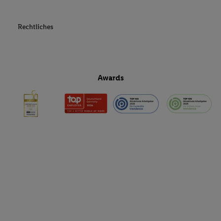
Sofern Sie hier Ihre Zustimmung dazu erteilen und danach ein Li
erstellen bzw. sich in Ihr bestehendes Lidl Plus-Konto einloggen,
Rechtliches
hinaus auch Ihre dort angegebene E-Mail-Adresse von uns in ge
Verantwortlichkeit mit einem der oben genannten Partner verwen
daraus eine spezielle Online-Kennung zu erstellen (die sogenannt
sodann ähnlich wie die sogleich beschriebene Utiq-Kennung ve
Awards
um Sie in von Dritten betriebenen Diensten zu erkennen und Ihnen
Werbung auszuspielen. Hierzu wird von uns und einem der ander
genannten Partner auch Ihre in einen Hashwert umgewandelte E-
gemeinsamer Verantwortlichkeit verarbeitet.
Zudem erlauben Sie uns, der Utiq SA/NV („Utiq“) und
Ihrem
Telekommunikationsnetzbetreiber
, die Utiq-Technologie in
einzusetzen. Utiq prüft zunächst anhand Ihrer IP-Adresse, ob die 
Sie verfügbar ist. Wenn das der Fall ist, gibt Utiq Ihre IP-Adresse
Netzbetreiber weiter, der anhand der IP-Adresse und einer Kund
wie z.B. Ihrer Mobilfunknummer, eine Kennung für Utiq erstellt.
Kennung verwenden, um Sie wiederzuerkennen und Erkenntnisse
Nutzungsverhalten in den Lidl-Diensten zu erfassen. Insbesonder