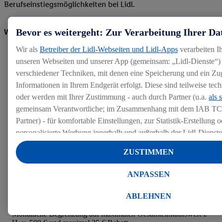
Berufseinstiegsmöglichkeiten bei Lidl.
Bevor es weitergeht: Zur Verarbeitung Ihrer Da
Wir freuen uns auf dich!
Wir als
Betreiber der Lidl-Webseiten und Lidl-Apps
verarbeiten I
unseren Webseiten und unserer App (gemeinsam: „Lidl-Dienste“) 
verschiedener Techniken, mit denen eine Speicherung und ein Zug
Informationen in Ihrem Endgerät erfolgt. Diese sind teilweise te
oder werden mit Ihrer Zustimmung - auch durch Partner (u.a.
als 
gemeinsam Verantwortliche; im Zusammenhang mit dem IAB TC
Hinweis:
Aus Gründen der leichteren Lesbarkeit verwenden
Partner) - für komfortable Einstellungen, zur Statistik-Erstellung o
wir im Textverlauf die männliche Form der Anrede.
personalisierte Werbung innerhalb und außerhalb der Lidl-Dienst
Selbstverständlich sind bei Lidl Menschen jeder
Geschlechtsidentität willkommen. * Mindesteinstiegslohn für
Datenverarbeitungen für personalisierte Werbung werden durchge
tarifl. Kollegen (auch ohne abgeschlossene Berufsausbildung),
ZUSTIMMEN
Werbung auszusteuern und um Dritten die Ausspielung von Werb
je nach Erfahrung und Tarifgebiet deutlich mehr. Gilt nicht für
Lidl-Dienste über die Ihnen und Ihren Haushaltsangehörigen zug
Praktikum, Ausbildung, Abiturientenprogramm sowie Duales
ANPASSEN
Studium. **Gültig ab dem 01.04.26. Ausgenommen
Endgeräte zu ermöglichen. Sofern Sie Teilnehmer des Lidl Plus-
Tabakwaren, Bücher, Zeitschriften und Zeitungen,
werden für diese Zwecke auch Daten aus Ihrem Filial-Kaufverhalte
Säuglingsanfangsnahrung, Pfand, CO2-Zylinder, Telefon-,
ABLEHNEN
Zudem werden einem der o.g. Partner Daten über Ihr Kaufverhalte
Gutschein- und Geschenkkarten sowie die Rettertüte.
Monatliche Begrenzung auf maximalen Gesamteinkaufswert i.
Diensten zur Verfügung gestellt, damit dieser als
eigenständig Ver