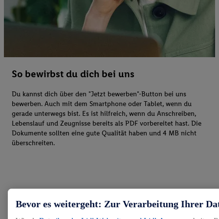
So bewirbst du dich bei uns
Du kannst dich über den "Jetzt bewerben"-Button bei uns
bewerben. Auch mit dem Smartphone oder Tablet, wenn du
gerade unterwegs bist. Es ist hilfreich, wenn du Anschreiben,
Lebenslauf und Zeugnisse bereits als PDF vorbereitet hast. Die
Dokumente sollten eine gute Qualität haben und 4 MB nicht
überschreiten.
Bevor es weitergeht: Zur Verarbeitung Ihrer Da