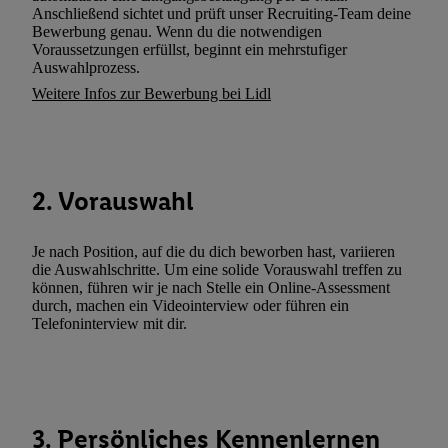
Verarbeitungen zu sämtlichen vorgenannten Zwecken unter Einbi
Anschließend sichtet und prüft unser Recruiting-Team deine
genannten Partner zu. Weitere Informationen, auch zur Speicherd
Bewerbung genau. Wenn du die notwendigen
Voraussetzungen erfüllst, beginnt ein mehrstufiger
und zu Ihrem Recht, Ihre Einwilligung jederzeit mit Wirkung für 
Auswahlprozess.
widerrufen, finden Sie in unseren
Datenschutzbestimmungen
.
Die
Weitere Infos zur Bewerbung bei Lidl
Sie hier.
Unter „Anpassen“ können Sie einzelne Verwendungszwe
zulassen; das gilt auch für die nachfolgend schlagwortartig bena
Funktionen im Rahmen des Einsatzes des IAB TCF für Werbung
Erfolgsmessung:
2. Vorauswahl
Gewährleistung der Sicherheit, Verhinderung und Aufdeckung v
Fehlerbehebung, Bereitstellung und Anzeige von Werbung und In
Abgleichung und Kombination von Daten aus unterschiedlichen 
Je nach Position, auf die du dich beworben hast, variieren
Verknüpfung verschiedener Endgeräte, Identifikation von Geräte
die Auswahlschritte. Um eine solide Vorauswahl treffen zu
können, führen wir je nach Stelle ein Online-Assessment
automatisch übermittelter Informationen, Messung des Erfolgs vo
durch, machen ein Videointerview oder führen ein
Werbekampagnen durch TTD und Nutzung der Telekommunikatio
Telefoninterview mit dir.
Utiq-Technologie für digitales Marketing, sowie:
Verwendung genauer Standortdaten. Erstellung von Profilen für 
Werbung. Speichern von oder Zugriff auf Informationen auf ei
Entwicklung und Verbesserung der Angebote. Analyse von Zie
3. Persönliches Kennenlernen
Statistiken oder Kombinationen von Daten aus verschiedenen Q