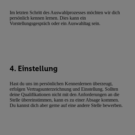
Verwendung reduzierter Daten zur Auswahl von Werbeanzeige
Im letzten Schritt des Auswahlprozesses möchten wir dich
Werbeleistung. Verwendung von Profilen zur Auswahl personali
persönlich kennen lernen. Dies kann ein
Werbung.
Vorstellungsgespräch oder ein Auswahltag sein.
Liste der Partner (Lieferanten)
4. Einstellung
Hast du uns im persönlichen Kennenlernen überzeugt,
erfolgen Vertragsunterzeichnung und Einstellung. Sollten
deine Qualifikationen nicht mit den Anforderungen an die
Stelle übereinstimmen, kann es zu einer Absage kommen.
Du kannst dich aber gerne auf eine andere Stelle bewerben.