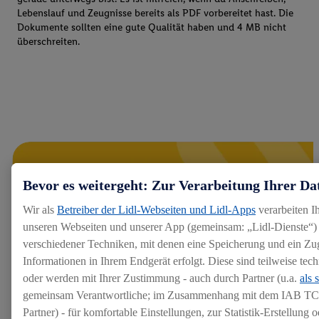
Lebenslauf und Zeugnisse bereits als PDF vorbereitet hast. Die
Dokumente sollten eine gute Qualität haben und 4 MB nicht
überschreiten.
Bevor es weitergeht: Zur Verarbeitung Ihrer Da
Wir als
Betreiber der Lidl-Webseiten und Lidl-Apps
verarbeiten I
unseren Webseiten und unserer App (gemeinsam: „Lidl-Dienste“) 
verschiedener Techniken, mit denen eine Speicherung und ein Zug
Informationen in Ihrem Endgerät erfolgt. Diese sind teilweise te
oder werden mit Ihrer Zustimmung - auch durch Partner (u.a.
als 
gemeinsam Verantwortliche; im Zusammenhang mit dem IAB TC
Partner) - für komfortable Einstellungen, zur Statistik-Erstellung o