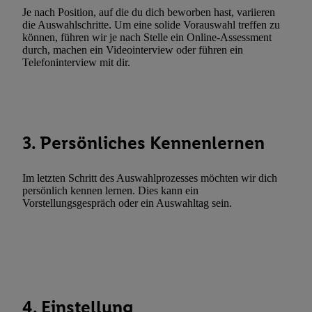
Erfolgsmessung:
Je nach Position, auf die du dich beworben hast, variieren
die Auswahlschritte. Um eine solide Vorauswahl treffen zu
Gewährleistung der Sicherheit, Verhinderung und Aufdeckung v
können, führen wir je nach Stelle ein Online-Assessment
Fehlerbehebung, Bereitstellung und Anzeige von Werbung und In
durch, machen ein Videointerview oder führen ein
Abgleichung und Kombination von Daten aus unterschiedlichen 
Telefoninterview mit dir.
Verknüpfung verschiedener Endgeräte, Identifikation von Geräte
automatisch übermittelter Informationen, Messung des Erfolgs vo
Werbekampagnen durch TTD und Nutzung der Telekommunikatio
Utiq-Technologie für digitales Marketing, sowie:
3. Persönliches Kennenlernen
Verwendung genauer Standortdaten. Erstellung von Profilen für 
Werbung. Speichern von oder Zugriff auf Informationen auf ei
Im letzten Schritt des Auswahlprozesses möchten wir dich
Entwicklung und Verbesserung der Angebote. Analyse von Zie
persönlich kennen lernen. Dies kann ein
Statistiken oder Kombinationen von Daten aus verschiedenen Q
Vorstellungsgespräch oder ein Auswahltag sein.
Verwendung reduzierter Daten zur Auswahl von Werbeanzeige
Werbeleistung. Verwendung von Profilen zur Auswahl personali
Werbung.
Liste der Partner (Lieferanten)
4. Einstellung