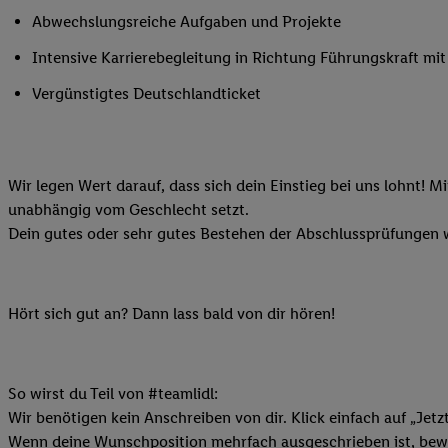
Ihnen personalisierte
Abwechslungsreiche Aufgaben und Projekte
auch Ihre in einen Ha
Intensive Karrierebegleitung in Richtung Führungskraft m
Zudem erlauben Sie u
Technologie in den Lid
Vergünstigtes Deutschlandticket
Sie verfügbar ist. Wenn
Adresse und einer Kun
werden diese Kennung 
Wir legen Wert darauf, dass sich dein Einstieg bei uns lohnt! M
Lidl-Diensten zu erfas
unabhängig vom Geschlecht setzt.
werden, die von Dritte
Dein gutes oder sehr gutes Bestehen der Abschlussprüfungen w
können Ihre Einwilligu
Möglichkeit, Ihre Einw
(„consenthub“)
oder üb
Marketing“ am unteren 
Hört sich gut an? Dann lass bald von dir hören!
finden Sie in den
Date
Durch einen Klick auf
Klick auf „Zustimmen“
So wirst du Teil von #teamlidl:
sämtlicher genannten P
Wir benötigen kein Anschreiben von dir. Klick einfach auf „Jetz
Ihre Einwilligung jede
Wenn deine Wunschposition mehrfach ausgeschrieben ist, bewir