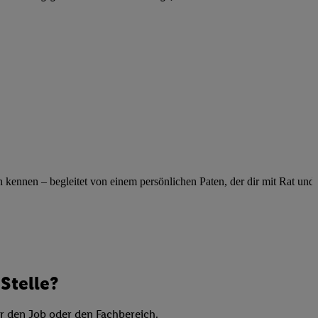
elne
ig benannten Zwecke
g, Bereitstellung und
dlichen Quellen,
telter Informationen,
-basierten Utiq-
 Speichern von
ngebote. Analyse
ellen. Verwendung
ennen – begleitet von einem persönlichen Paten, der dir mit Rat und Ta
ung von Profilen
Stelle?
er den Job oder den Fachbereich.