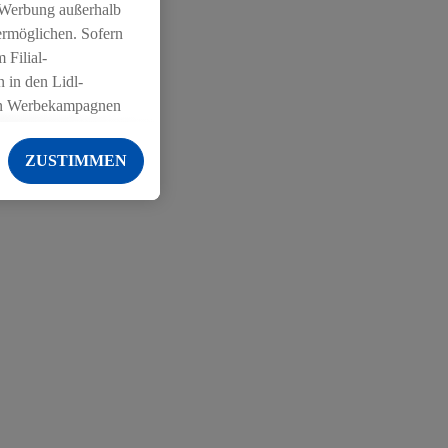
 Werbung außerhalb
ermöglichen. Sofern
 Filial-
 in den Lidl-
on Werbekampagnen
 anderen Diensten
ZUSTIMMEN
ng der Lidl-Dienste,
er Geschlecht -
g einschließlich dem
von Zielgruppen
erarbeitungen auch
on Angeboten sowie
ich in Ihr
ail-Adresse von uns
 um daraus eine
 sogleich
zu erkennen und