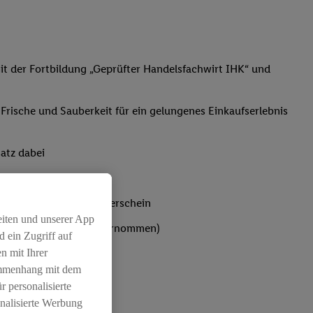
t der Fortbildung „Geprüfter Handelsfachwirt IHK“ und
, Frische und Sauberkeit für ein gelungenes Einkaufserlebnis
atz dabei
bst du den IHK-Ausbilderschein
eiten und unserer App
ten werden von Lidl übernommen)
 ein Zugriff auf
n mit Ihrer
ammenhang mit dem
r personalisierte
nalisierte Werbung