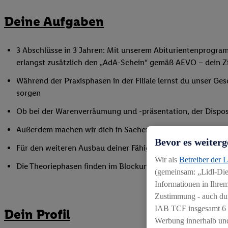
Deine Aufgaben
3 Abschlüsse in 3 Jahren: Mit unserem Abiturientenprogra
erlangst zusätzlich den „AdA-Schein“ gemäß AEVO – dein Ziel
Während der Praxisphasen in der Filiale lernst du unser Ges
sorgen
Ob bei der Warenverräumung und -präsentation, der Disposi
Außerdem machen wir dich in Sachen Mitarbeiterführung fi
Bevor es weiterg
Für den weiteren Ausbau deiner Fähigkeiten nimmst du an 
Wir als
Betreiber der 
Die Theoriephasen finden im Blockunterricht an einem ex
(gemeinsam: „Lidl-Dien
Informationen in Ihrem
Zustimmung - auch dur
IAB TCF insgesamt
6
Dein Profil
Werbung innerhalb und