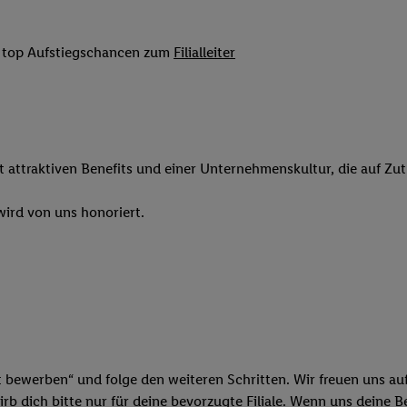
 Werbung auszuspielen. Hierzu wird von uns und einem der anderen obe
shwert umgewandelte E-Mail-Adresse in gemeinsamer Verantwortlichkeit
it top Aufstiegschancen zum
Filialleiter
ns, der Utiq SA/NV („Utiq“) und Ihrem
Telekommunikationsnetzbetreib
l-Diensten einzusetzen. Utiq prüft zunächst anhand Ihrer IP-Adresse, o
 das der Fall ist, gibt Utiq Ihre IP-Adresse an Ihren Netzbetreiber weit
denkonto-Referenz, wie z.B. Ihrer Mobilfunknummer, eine Kennung für 
verwenden, um Sie wiederzuerkennen und Erkenntnisse über Ihr Nutz
it attraktiven Benefits und einer Unternehmenskultur, die auf Zu
sen. Insbesondere können Sie mittels dieser Technologie auch auf Dien
n betrieben werden, damit wir Ihnen dort personalisierte Werbung auss
ird von uns honoriert.
ng speziell zur Nutzung der Utiq-Technologie - zusätzlich zur weiter un
illigung generell zu widerrufen - jederzeit auch über
das Datenschutzpo
er „Anpassen“/„Nutzung der Telekommunikations-basierten Utiq-Techno
Ende dieser Einwilligung (nur für die Lidl-Dienste) widerrufen. Weite
nschutzbestimmungen von Utiq
.
 „Ablehnen“ können Sie nur den Einsatz notwendiger Techniken zulas
 stimmen Sie allen Verarbeitungen zu sämtlichen vorgenannten Zweck
artner zu. Weitere Informationen, auch zur Speicherdauer der Daten u
t bewerben“ und folge den weiteren Schritten. Wir freuen uns auf
rzeit mit Wirkung für die Zukunft zu widerrufen, finden Sie in unseren
b dich bitte nur für deine bevorzugte Filiale. Wenn uns deine 