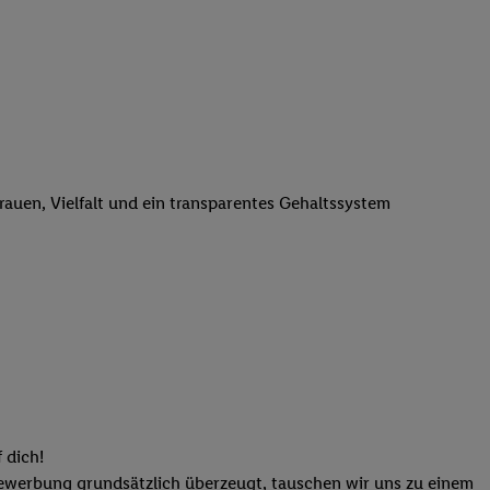
n genannten Partner
 verarbeitet.
er
, die Utiq-
b die Technologie für
er, der anhand der IP-
Utiq erstellt. Wir
ungsverhalten in den
trauen, Vielfalt und ein transparentes Gehaltssystem
sten wiedererkannt
pielen können. Sie
ten erläuterten
rtal von Utiq
logie für digitales
re Informationen
sen. Durch einen
en unter Einbindung
nd zu Ihrem Recht,
 dich!
Bewerbung grundsätzlich überzeugt, tauschen wir uns zu einem