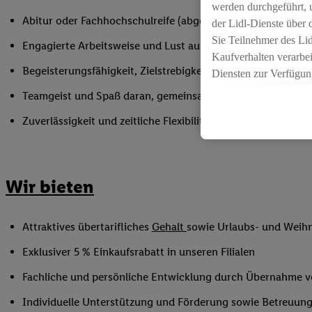
werden durchgeführt, 
Abitur oder Fachhochschulreife (abgeschlossener theoretisc
der Lidl-Dienste über
Sie Teilnehmer des Li
Engagierte Arbeitsweise und Lust auf die dynamische Welt
Kaufverhalten verarbei
Begeisterungsfähigkeit, Zielstrebigkeit und hohe Verantwo
Diensten zur Verfügung
seiner Auftraggeber m
Teamgeist und Spaß daran, gemeinsam mit anderen etwas 
Die Erstellung persona
Zuverlässigkeit und zeitliche Flexibilität innerhalb der Öffnu
angereicherten Profil
Ihr Kaufverhalten in d
sowie Ihre genauen St
Speichern von und/ od
Wir bieten
(sogenannten Segment
zur Leistungs-/ Erfol
zur technischen Siche
Attraktives übertarifliches
Gehalt
sowie Urlaubs- und Weih
Sofern Sie hier Ihre Z
Exklusiver 5 % Einkaufsrabatt in unseren Filialen
bestehendes Lidl Plus
in gemeinsamer Verant
Fachliche und persönliche Entwicklung durch Übernahme 
spezielle Online-Kennu
Individuelle Unterstützung und Förderung sowie Betreuung
beschriebene Utiq-Ken