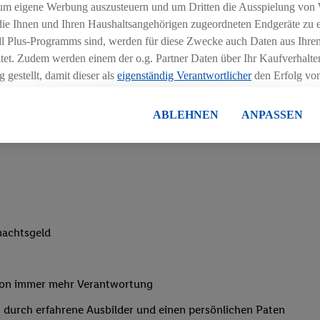
um eigene Werbung auszusteuern und um Dritten die Ausspielung von
her und praktischer Teil)
 die Ihnen und Ihren Haushaltsangehörigen zugeordneten Endgeräte zu 
dl Plus-Programms sind, werden für diese Zwecke auch Daten aus Ihrem
 des Handels
tet. Zudem werden einem der o.g. Partner Daten über Ihr Kaufverhalten
rtungsbereitschaft
 gestellt, damit dieser als
eigenständig Verantwortlicher
den Erfolg v
essen kann.
zu bewegen
lisierter Werbung basiert auf der Generierung von auch mit Daten von
ABLEHNEN
ANPASSEN
ngszeiten deiner Filiale
en. Dies umfasst die Zusammenführung von Daten (z.B. über Ihre Nutzu
en Lidl-Diensten, Informationen aus Ihrem Kundenkonto - z.B. Alter od
andortdaten) auch über verschiedene Endgeräte und Lidl-Dienste hinwe
er dem Zugriff auf Informationen auf Ihren Endgeräten zur Erstellung 
en). Im Zusammenhang mit dem Ausspielen dieser Werbung erfolgen V
gsmessung der Werbung, zur Zielgruppenforschung, zur Entwicklung v
rung und Optimierung dieser Werbeausspielungen.
nachtsgeld
ustimmung dazu erteilen und danach ein Lidl Plus-Konto erstellen bzw. s
-Konto einloggen, kann darüber hinaus auch Ihre dort angegebene E-M
wortlichkeit mit einem der oben genannten Partner verwendet werden,
von immer mehr Verantwortung
ng zu erstellen (die sogenannte EUID), die wir sodann ähnlich wie die
 durch erfahrene Ausbilder und einen persönlichen Paten
nung verwenden können, um Sie in von Dritten betriebenen Diensten 