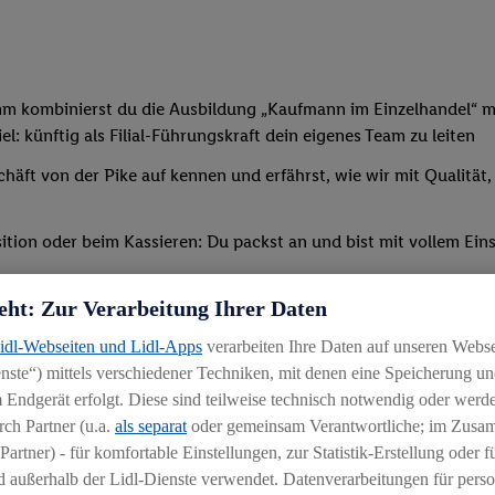
mm kombinierst du die Ausbildung „Kaufmann im Einzelhandel“ mi
: künftig als Filial-Führungskraft dein eigenes Team zu leiten
chäft von der Pike auf kennen und erfährst, wie wir mit Qualität
tion oder beim Kassieren: Du packst an und bist mit vollem Eins
t, sodass du bald deine erste eigene Schicht übernehmen kannst
eht: Zur Verarbeitung Ihrer Daten
verschiedenen Schulungen und Seminaren teil – außerdem erwir
Lidl-Webseiten und Lidl-Apps
verarbeiten Ihre Daten auf unseren Webs
ternen Bildungszentrum statt (etwaige Reise-/Übernachtungskos
ste“) mittels verschiedener Techniken, mit denen eine Speicherung und
 Endgerät erfolgt. Diese sind teilweise technisch notwendig oder werde
ch Partner (u.a.
als separat
oder gemeinsam Verantwortliche; im Zus
Partner) - für komfortable Einstellungen, zur Statistik-Erstellung oder fü
 außerhalb der Lidl-Dienste verwendet. Datenverarbeitungen für perso