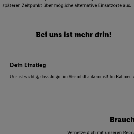
Datenschutzbestimmu
späteren Zeitpunkt über mögliche alternative Einsatzorte aus.
Verwendungszwecke ode
und Funktionen im Ra
Gewährleistung der Si
Anzeige von Werbung u
Bei uns ist mehr drin!
Verknüpfung verschiede
Messung des Erfolgs 
Technologie für digita
Verwendung genauer
Dein Einstieg
oder Zugriff auf I
von Zielgruppen d
Uns ist wichtig, dass du gut im #teamlidl ankommst! Im Rahmen dei
reduzierter Daten
zur Auswahl person
Liste der Partn
Brauch
Vernetze dich mit unseren Recru