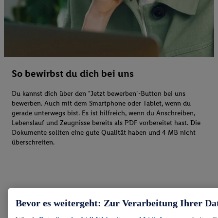
So bewirbst du dich bei uns
Du kannst dich über den "Jetzt bewerben"-Button bei uns
bewerben. Auch mit dem Smartphone oder Tablet, wenn du
gerade unterwegs bist. Es ist hilfreich, wenn du Anschreiben,
Lebenslauf und Zeugnisse bereits als PDF vorbereitet hast. Die
Dokumente sollten eine gute Qualität haben und 4 MB nicht
überschreiten.
Bevor es weitergeht: Zur Verarbeitung Ihrer Da