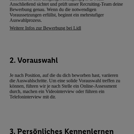
Verarbeitungen zu sämtlichen vorgenannten Zwecken unter Einbi
Anschließend sichtet und prüft unser Recruiting-Team deine
genannten Partner zu. Weitere Informationen, auch zur Speicherd
Bewerbung genau. Wenn du die notwendigen
Voraussetzungen erfüllst, beginnt ein mehrstufiger
und zu Ihrem Recht, Ihre Einwilligung jederzeit mit Wirkung für 
Auswahlprozess.
widerrufen, finden Sie in unseren
Datenschutzbestimmungen
.
Die
Weitere Infos zur Bewerbung bei Lidl
Sie hier.
Unter „Anpassen“ können Sie einzelne Verwendungszwe
zulassen; das gilt auch für die nachfolgend schlagwortartig bena
Funktionen im Rahmen des Einsatzes des IAB TCF für Werbung
Erfolgsmessung:
2. Vorauswahl
Gewährleistung der Sicherheit, Verhinderung und Aufdeckung v
Fehlerbehebung, Bereitstellung und Anzeige von Werbung und In
Abgleichung und Kombination von Daten aus unterschiedlichen 
Je nach Position, auf die du dich beworben hast, variieren
Verknüpfung verschiedener Endgeräte, Identifikation von Geräte
die Auswahlschritte. Um eine solide Vorauswahl treffen zu
können, führen wir je nach Stelle ein Online-Assessment
automatisch übermittelter Informationen, Messung des Erfolgs vo
durch, machen ein Videointerview oder führen ein
Werbekampagnen durch TTD und Nutzung der Telekommunikatio
Telefoninterview mit dir.
Utiq-Technologie für digitales Marketing, sowie:
Verwendung genauer Standortdaten. Erstellung von Profilen für 
Werbung. Speichern von oder Zugriff auf Informationen auf ei
Entwicklung und Verbesserung der Angebote. Analyse von Zie
3. Persönliches Kennenlernen
Statistiken oder Kombinationen von Daten aus verschiedenen Q