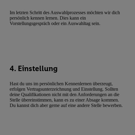
Verwendung reduzierter Daten zur Auswahl von Werbeanzeige
Im letzten Schritt des Auswahlprozesses möchten wir dich
Werbeleistung. Verwendung von Profilen zur Auswahl personali
persönlich kennen lernen. Dies kann ein
Werbung.
Vorstellungsgespräch oder ein Auswahltag sein.
Liste der Partner (Lieferanten)
4. Einstellung
Hast du uns im persönlichen Kennenlernen überzeugt,
erfolgen Vertragsunterzeichnung und Einstellung. Sollten
deine Qualifikationen nicht mit den Anforderungen an die
Stelle übereinstimmen, kann es zu einer Absage kommen.
Du kannst dich aber gerne auf eine andere Stelle bewerben.