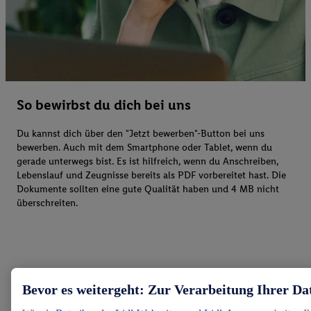
So bewirbst du dich bei uns
Du kannst dich über den "Jetzt bewerben"-Button bei uns
bewerben. Auch mit dem Smartphone oder Tablet, wenn du
gerade unterwegs bist. Es ist hilfreich, wenn du Anschreiben,
Lebenslauf und Zeugnisse bereits als PDF vorbereitet hast. Die
Dokumente sollten eine gute Qualität haben und 4 MB nicht
überschreiten.
Bevor es weitergeht: Zur Verarbeitung Ihrer Da