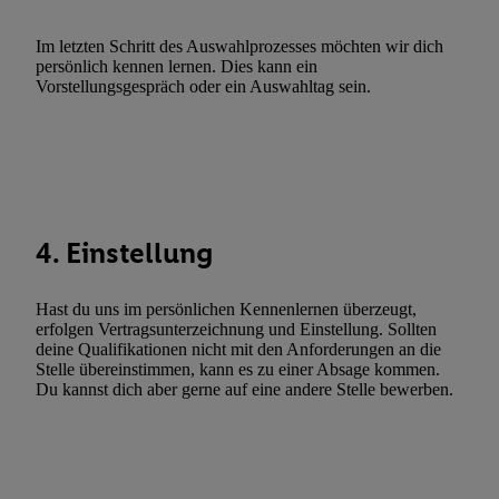
Verwendung reduzierter Daten zur Auswahl von Werbeanzeige
Im letzten Schritt des Auswahlprozesses möchten wir dich
Werbeleistung. Verwendung von Profilen zur Auswahl personali
persönlich kennen lernen. Dies kann ein
Werbung.
Vorstellungsgespräch oder ein Auswahltag sein.
Liste der Partner (Lieferanten)
4. Einstellung
Hast du uns im persönlichen Kennenlernen überzeugt,
erfolgen Vertragsunterzeichnung und Einstellung. Sollten
deine Qualifikationen nicht mit den Anforderungen an die
Stelle übereinstimmen, kann es zu einer Absage kommen.
Du kannst dich aber gerne auf eine andere Stelle bewerben.