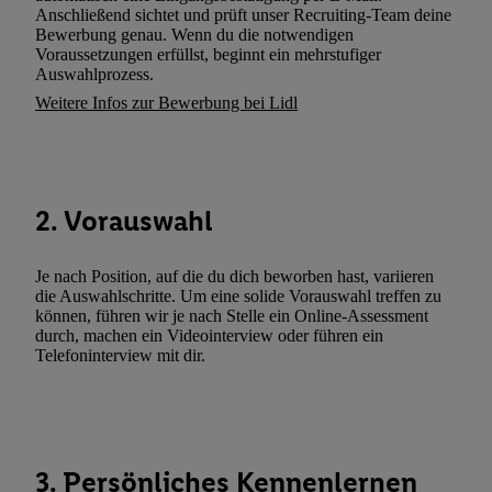
Verarbeitungen zu sämtlichen vorgenannten Zwecken unter Einbi
Anschließend sichtet und prüft unser Recruiting-Team deine
genannten Partner zu. Weitere Informationen, auch zur Speicherd
Bewerbung genau. Wenn du die notwendigen
Voraussetzungen erfüllst, beginnt ein mehrstufiger
und zu Ihrem Recht, Ihre Einwilligung jederzeit mit Wirkung für 
Auswahlprozess.
widerrufen, finden Sie in unseren
Datenschutzbestimmungen
.
Die
Weitere Infos zur Bewerbung bei Lidl
Sie hier.
Unter „Anpassen“ können Sie einzelne Verwendungszwe
zulassen; das gilt auch für die nachfolgend schlagwortartig bena
Funktionen im Rahmen des Einsatzes des IAB TCF für Werbung
Erfolgsmessung:
2. Vorauswahl
Gewährleistung der Sicherheit, Verhinderung und Aufdeckung v
Fehlerbehebung, Bereitstellung und Anzeige von Werbung und In
Abgleichung und Kombination von Daten aus unterschiedlichen 
Je nach Position, auf die du dich beworben hast, variieren
Verknüpfung verschiedener Endgeräte, Identifikation von Geräte
die Auswahlschritte. Um eine solide Vorauswahl treffen zu
können, führen wir je nach Stelle ein Online-Assessment
automatisch übermittelter Informationen, Messung des Erfolgs vo
durch, machen ein Videointerview oder führen ein
Werbekampagnen durch TTD und Nutzung der Telekommunikatio
Telefoninterview mit dir.
Utiq-Technologie für digitales Marketing, sowie:
Verwendung genauer Standortdaten. Erstellung von Profilen für 
Werbung. Speichern von oder Zugriff auf Informationen auf ei
Entwicklung und Verbesserung der Angebote. Analyse von Zie
3. Persönliches Kennenlernen
Statistiken oder Kombinationen von Daten aus verschiedenen Q