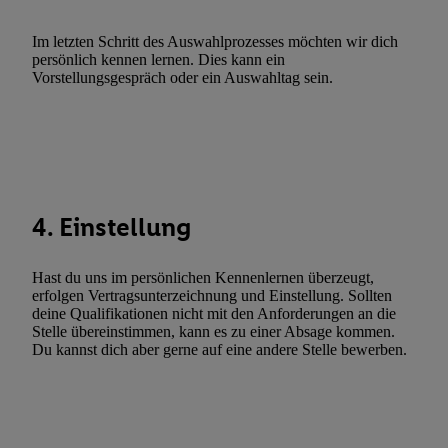
Verwendung reduzierter Daten zur Auswahl von Werbeanzeige
Im letzten Schritt des Auswahlprozesses möchten wir dich
Werbeleistung. Verwendung von Profilen zur Auswahl personali
persönlich kennen lernen. Dies kann ein
Werbung.
Vorstellungsgespräch oder ein Auswahltag sein.
Liste der Partner (Lieferanten)
4. Einstellung
Hast du uns im persönlichen Kennenlernen überzeugt,
erfolgen Vertragsunterzeichnung und Einstellung. Sollten
deine Qualifikationen nicht mit den Anforderungen an die
Stelle übereinstimmen, kann es zu einer Absage kommen.
Du kannst dich aber gerne auf eine andere Stelle bewerben.