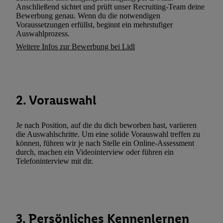
Verarbeitungen zu sämtlichen vorgenannten Zwecken unter Einbi
Anschließend sichtet und prüft unser Recruiting-Team deine
genannten Partner zu. Weitere Informationen, auch zur Speicherd
Bewerbung genau. Wenn du die notwendigen
Voraussetzungen erfüllst, beginnt ein mehrstufiger
und zu Ihrem Recht, Ihre Einwilligung jederzeit mit Wirkung für 
Auswahlprozess.
widerrufen, finden Sie in unseren
Datenschutzbestimmungen
.
Die
Weitere Infos zur Bewerbung bei Lidl
Sie hier.
Unter „Anpassen“ können Sie einzelne Verwendungszwe
zulassen; das gilt auch für die nachfolgend schlagwortartig bena
Funktionen im Rahmen des Einsatzes des IAB TCF für Werbung
Erfolgsmessung:
2. Vorauswahl
Gewährleistung der Sicherheit, Verhinderung und Aufdeckung v
Fehlerbehebung, Bereitstellung und Anzeige von Werbung und In
Abgleichung und Kombination von Daten aus unterschiedlichen 
Je nach Position, auf die du dich beworben hast, variieren
Verknüpfung verschiedener Endgeräte, Identifikation von Geräte
die Auswahlschritte. Um eine solide Vorauswahl treffen zu
können, führen wir je nach Stelle ein Online-Assessment
automatisch übermittelter Informationen, Messung des Erfolgs vo
durch, machen ein Videointerview oder führen ein
Werbekampagnen durch TTD und Nutzung der Telekommunikatio
Telefoninterview mit dir.
Utiq-Technologie für digitales Marketing, sowie:
Verwendung genauer Standortdaten. Erstellung von Profilen für 
Werbung. Speichern von oder Zugriff auf Informationen auf ei
Entwicklung und Verbesserung der Angebote. Analyse von Zie
3. Persönliches Kennenlernen
Statistiken oder Kombinationen von Daten aus verschiedenen Q