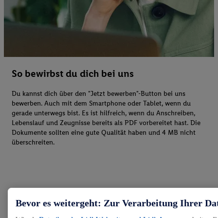
So bewirbst du dich bei uns
Du kannst dich über den "Jetzt bewerben"-Button bei uns
bewerben. Auch mit dem Smartphone oder Tablet, wenn du
gerade unterwegs bist. Es ist hilfreich, wenn du Anschreiben,
Lebenslauf und Zeugnisse bereits als PDF vorbereitet hast. Die
Dokumente sollten eine gute Qualität haben und 4 MB nicht
überschreiten.
Bevor es weitergeht: Zur Verarbeitung Ihrer Da