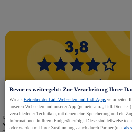
Bevor es weitergeht: Zur Verarbeitung Ihrer Da
Wir als
Betreiber der Lidl-Webseiten und Lidl-Apps
verarbeiten I
unseren Webseiten und unserer App (gemeinsam: „Lidl-Dienste“) 
verschiedener Techniken, mit denen eine Speicherung und ein Zug
Die Bewertungen von aktuellen und ehemaligen Mitarbeitern,
Informationen in Ihrem Endgerät erfolgt. Diese sind teilweise te
Azubis und externen Bewerbern haben uns zu einer Top
oder werden mit Ihrer Zustimmung - auch durch Partner (u.a.
als 
Company gemacht. Wir freuen uns über unseren guten Score