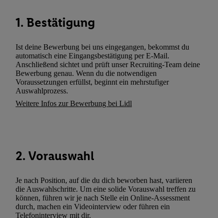
wie z.B. Ihrer Mobilfunknummer, eine Kennung für Utiq erstellt.
Kennung verwenden, um Sie wiederzuerkennen und Erkenntnisse
1. Bestätigung
Nutzungsverhalten in den Lidl-Diensten zu erfassen. Insbesonder
mittels dieser Technologie auch auf Diensten wiedererkannt werd
Ist deine Bewerbung bei uns eingegangen, bekommst du
Dritten betrieben werden, damit wir Ihnen dort personalisierte W
automatisch eine Eingangsbestätigung per E-Mail.
können. Sie können Ihre Einwilligung speziell zur Nutzung der U
Anschließend sichtet und prüft unser Recruiting-Team deine
zusätzlich zur weiter unten erläuterten Möglichkeit, Ihre Einwilli
Bewerbung genau. Wenn du die notwendigen
Voraussetzungen erfüllst, beginnt ein mehrstufiger
widerrufen - jederzeit auch über
das Datenschutzportal von Utiq
Auswahlprozess.
(„consenthub“)
oder über „Anpassen“/„Nutzung der Telekommunik
Weitere Infos zur Bewerbung bei Lidl
Utiq-Technologie für digitales Marketing“ am unteren Ende diese
(nur für die Lidl-Dienste) widerrufen. Weitere Informationen finde
den
Datenschutzbestimmungen von Utiq
.
Durch einen Klick auf „Ablehnen“ können Sie nur den Einsatz n
2. Vorauswahl
Techniken zulassen. Durch einen Klick auf „Zustimmen“ stimmen 
Verarbeitungen zu sämtlichen vorgenannten Zwecken unter Einbi
genannten Partner zu. Weitere Informationen, auch zur Speicherd
Je nach Position, auf die du dich beworben hast, variieren
und zu Ihrem Recht, Ihre Einwilligung jederzeit mit Wirkung für 
die Auswahlschritte. Um eine solide Vorauswahl treffen zu
können, führen wir je nach Stelle ein Online-Assessment
widerrufen, finden Sie in unseren
Datenschutzbestimmungen
.
Die
durch, machen ein Videointerview oder führen ein
Sie hier.
Unter „Anpassen“ können Sie einzelne Verwendungszwe
Telefoninterview mit dir.