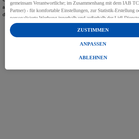
gemeinsam Verantwortliche; im Zusammenhang mit dem IAB TC
auf dem Arbeitgeber-Bewertungsportal kununu.Hier geht's zu
Partner) - für komfortable Einstellungen, zur Statistik-Erstellung o
den Bewertungen
personalisierte Werbung innerhalb und außerhalb der Lidl-Dienst
Datenverarbeitungen für personalisierte Werbung werden durchge
ZUSTIMMEN
Werbung auszusteuern und um Dritten die Ausspielung von Werb
Lidl-Dienste über die Ihnen und Ihren Haushaltsangehörigen zug
ANPASSEN
Endgeräte zu ermöglichen. Sofern Sie Teilnehmer des Lidl Plus-
werden für diese Zwecke auch Daten aus Ihrem Filial-Kaufverhalte
ABLEHNEN
Zudem werden einem der o.g. Partner Daten über Ihr Kaufverhalte
Diensten zur Verfügung gestellt, damit dieser als
eigenständig Ver
Erfolg von Werbekampagnen seiner Auftraggeber messen kann.
Die Erstellung personalisierter Werbung basiert auf der Generier
Daten von anderen Diensten angereicherten Profilen. Dies umfasst
Zusammenführung von Daten (z.B. über Ihre Nutzung der Lidl-Di
Kaufverhalten in den Lidl-Diensten, Informationen aus Ihrem Ku
Alter oder Geschlecht - sowie Ihre genauen Standortdaten) auch 
Endgeräte und Lidl-Dienste hinweg einschließlich dem Speichern
dem Zugriff auf Informationen auf Ihren Endgeräten zur Erstellu
Zielgruppen (sogenannten Segmenten). Im Zusammenhang mit d