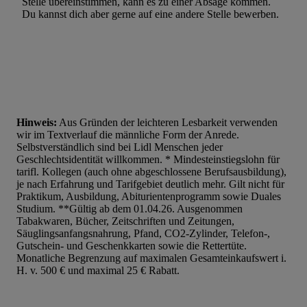
Stelle übereinstimmen, kann es zu einer Absage kommen.
Du kannst dich aber gerne auf eine andere Stelle bewerben.
Hinweis:
Aus Gründen der leichteren Lesbarkeit verwenden
wir im Textverlauf die männliche Form der Anrede.
Selbstverständlich sind bei Lidl Menschen jeder
Geschlechtsidentität willkommen. * Mindesteinstiegslohn für
tarifl. Kollegen (auch ohne abgeschlossene Berufsausbildung),
je nach Erfahrung und Tarifgebiet deutlich mehr. Gilt nicht für
Praktikum, Ausbildung, Abiturientenprogramm sowie Duales
Studium. **Gültig ab dem 01.04.26. Ausgenommen
Tabakwaren, Bücher, Zeitschriften und Zeitungen,
Säuglingsanfangsnahrung, Pfand, CO2-Zylinder, Telefon-,
Gutschein- und Geschenkkarten sowie die Rettertüte.
Monatliche Begrenzung auf maximalen Gesamteinkaufswert i.
H. v. 500 € und maximal 25 € Rabatt.