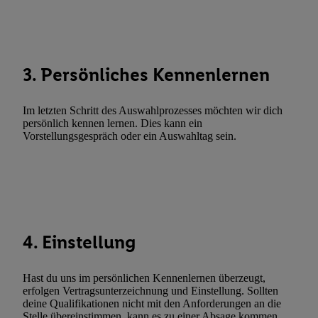
Abgleichung und Kombination von Daten aus unterschiedlichen 
Verknüpfung verschiedener Endgeräte, Identifikation von Geräte
automatisch übermittelter Informationen, Messung des Erfolgs vo
Werbekampagnen durch TTD und Nutzung der Telekommunikatio
3. Persönliches Kennenlernen
Utiq-Technologie für digitales Marketing, sowie:
Verwendung genauer Standortdaten. Erstellung von Profilen für 
Im letzten Schritt des Auswahlprozesses möchten wir dich
Werbung. Speichern von oder Zugriff auf Informationen auf ei
persönlich kennen lernen. Dies kann ein
Vorstellungsgespräch oder ein Auswahltag sein.
Entwicklung und Verbesserung der Angebote. Analyse von Zie
Statistiken oder Kombinationen von Daten aus verschiedenen Q
Verwendung reduzierter Daten zur Auswahl von Werbeanzeige
Werbeleistung. Verwendung von Profilen zur Auswahl personali
Werbung.
Liste der Partner (Lieferanten)
4. Einstellung
Hast du uns im persönlichen Kennenlernen überzeugt,
erfolgen Vertragsunterzeichnung und Einstellung. Sollten
deine Qualifikationen nicht mit den Anforderungen an die
Stelle übereinstimmen, kann es zu einer Absage kommen.