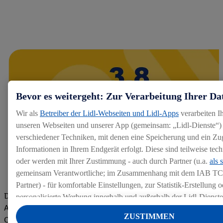
Bevor es weitergeht: Zur Verarbeitung Ihrer Da
Wir als
Betreiber der Lidl-Webseiten und Lidl-Apps
verarbeiten I
unseren Webseiten und unserer App (gemeinsam: „Lidl-Dienste“) 
verschiedener Techniken, mit denen eine Speicherung und ein Zug
Informationen in Ihrem Endgerät erfolgt. Diese sind teilweise te
oder werden mit Ihrer Zustimmung - auch durch Partner (u.a.
als 
gemeinsam Verantwortliche; im Zusammenhang mit dem IAB TC
Partner) - für komfortable Einstellungen, zur Statistik-Erstellung o
Die Bewertungen von aktuellen und ehemaligen Mitarbeitern,
personalisierte Werbung innerhalb und außerhalb der Lidl-Dienst
Azubis und externen Bewerbern haben uns zu einer Top
Datenverarbeitungen für personalisierte Werbung werden durchge
ZUSTIMMEN
Company gemacht. Wir freuen uns über unseren guten Score
Werbung auszusteuern und um Dritten die Ausspielung von Werb