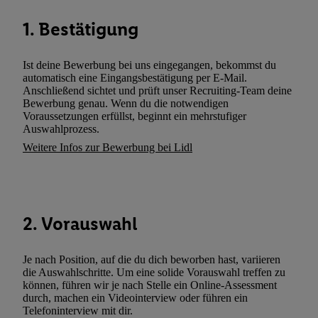
können. Sie können Ihre Einwilligung speziell zur Nutzung der U
1. Bestätigung
zusätzlich zur weiter unten erläuterten Möglichkeit, Ihre Einwilli
widerrufen - jederzeit auch über
das Datenschutzportal von Utiq
(„consenthub“)
oder über „Anpassen“/„Nutzung der Telekommunik
Ist deine Bewerbung bei uns eingegangen, bekommst du
Utiq-Technologie für digitales Marketing“ am unteren Ende diese
automatisch eine Eingangsbestätigung per E-Mail.
Anschließend sichtet und prüft unser Recruiting-Team deine
(nur für die Lidl-Dienste) widerrufen. Weitere Informationen finde
Bewerbung genau. Wenn du die notwendigen
den
Datenschutzbestimmungen von Utiq
.
Voraussetzungen erfüllst, beginnt ein mehrstufiger
Durch einen Klick auf „Ablehnen“ können Sie nur den Einsatz n
Auswahlprozess.
Techniken zulassen. Durch einen Klick auf „Zustimmen“ stimmen 
Weitere Infos zur Bewerbung bei Lidl
Verarbeitungen zu sämtlichen vorgenannten Zwecken unter Einbi
genannten Partner zu. Weitere Informationen, auch zur Speicherd
und zu Ihrem Recht, Ihre Einwilligung jederzeit mit Wirkung für 
widerrufen, finden Sie in unseren
Datenschutzbestimmungen
.
Die
2. Vorauswahl
Sie hier.
Unter „Anpassen“ können Sie einzelne Verwendungszwe
zulassen; das gilt auch für die nachfolgend schlagwortartig bena
Je nach Position, auf die du dich beworben hast, variieren
Funktionen im Rahmen des Einsatzes des IAB TCF für Werbung
die Auswahlschritte. Um eine solide Vorauswahl treffen zu
Erfolgsmessung:
können, führen wir je nach Stelle ein Online-Assessment
Gewährleistung der Sicherheit, Verhinderung und Aufdeckung v
durch, machen ein Videointerview oder führen ein
Telefoninterview mit dir.
Fehlerbehebung, Bereitstellung und Anzeige von Werbung und In