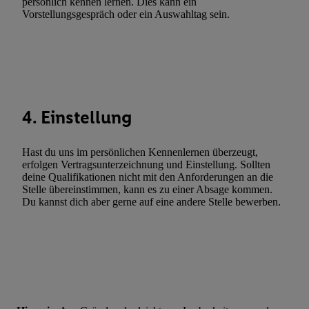
persönlich kennen lernen. Dies kann ein
Werbung. Speichern von oder Zugriff auf Informationen auf ei
Vorstellungsgespräch oder ein Auswahltag sein.
Entwicklung und Verbesserung der Angebote. Analyse von Zie
Statistiken oder Kombinationen von Daten aus verschiedenen Q
Verwendung reduzierter Daten zur Auswahl von Werbeanzeige
Werbeleistung. Verwendung von Profilen zur Auswahl personali
Werbung.
4. Einstellung
Liste der Partner (Lieferanten)
Hast du uns im persönlichen Kennenlernen überzeugt,
erfolgen Vertragsunterzeichnung und Einstellung. Sollten
deine Qualifikationen nicht mit den Anforderungen an die
Stelle übereinstimmen, kann es zu einer Absage kommen.
Du kannst dich aber gerne auf eine andere Stelle bewerben.