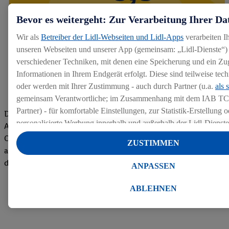
Bevor es weitergeht: Zur Verarbeitung Ihrer Da
Wir als
Betreiber der Lidl-Webseiten und Lidl-Apps
verarbeiten I
unseren Webseiten und unserer App (gemeinsam: „Lidl-Dienste“) 
verschiedener Techniken, mit denen eine Speicherung und ein Zug
Informationen in Ihrem Endgerät erfolgt. Diese sind teilweise te
oder werden mit Ihrer Zustimmung - auch durch Partner (u.a.
als 
gemeinsam Verantwortliche; im Zusammenhang mit dem IAB TC
Partner) - für komfortable Einstellungen, zur Statistik-Erstellung o
Die Bewertungen von aktuellen und ehemaligen Mitarbeitern,
personalisierte Werbung innerhalb und außerhalb der Lidl-Dienst
Azubis und externen Bewerbern haben uns zu einer Top
Datenverarbeitungen für personalisierte Werbung werden durchge
Company gemacht. Wir freuen uns über unseren guten Score
ZUSTIMMEN
Werbung auszusteuern und um Dritten die Ausspielung von Werb
auf dem Arbeitgeber-Bewertungsportal kununu.Hier geht's zu
Lidl-Dienste über die Ihnen und Ihren Haushaltsangehörigen zug
den Bewertungen
ANPASSEN
Endgeräte zu ermöglichen. Sofern Sie Teilnehmer des Lidl Plus-
werden für diese Zwecke auch Daten aus Ihrem Filial-Kaufverhalte
ABLEHNEN
Zudem werden einem der o.g. Partner Daten über Ihr Kaufverhalte
Diensten zur Verfügung gestellt, damit dieser als
eigenständig Ver
Erfolg von Werbekampagnen seiner Auftraggeber messen kann.