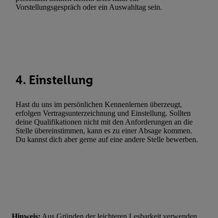
Gewährleistung der Sicherheit, Verhinderung und Aufdeckung v
Vorstellungsgespräch oder ein Auswahltag sein.
Fehlerbehebung, Bereitstellung und Anzeige von Werbung und In
Abgleichung und Kombination von Daten aus unterschiedlichen 
Verknüpfung verschiedener Endgeräte, Identifikation von Geräte
automatisch übermittelter Informationen, Messung des Erfolgs vo
Werbekampagnen durch TTD und Nutzung der Telekommunikatio
Utiq-Technologie für digitales Marketing, sowie:
4. Einstellung
Verwendung genauer Standortdaten. Erstellung von Profilen für 
Werbung. Speichern von oder Zugriff auf Informationen auf ei
Hast du uns im persönlichen Kennenlernen überzeugt,
Entwicklung und Verbesserung der Angebote. Analyse von Zie
erfolgen Vertragsunterzeichnung und Einstellung. Sollten
Statistiken oder Kombinationen von Daten aus verschiedenen Q
deine Qualifikationen nicht mit den Anforderungen an die
Stelle übereinstimmen, kann es zu einer Absage kommen.
Verwendung reduzierter Daten zur Auswahl von Werbeanzeige
Du kannst dich aber gerne auf eine andere Stelle bewerben.
Werbeleistung. Verwendung von Profilen zur Auswahl personali
Werbung.
Liste der Partner (Lieferanten)
Hinweis:
Aus Gründen der leichteren Lesbarkeit verwenden