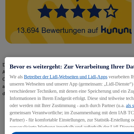
Die Bewertungen von aktuellen und ehemaligen Mitarbeitern,
Bevor es weitergeht: Zur Verarbeitung Ihrer Da
Azubis und externen Bewerbern haben uns zu einer Top
Wir als
Betreiber der Lidl-Webseiten und Lidl-Apps
verarbeiten I
Company gemacht. Wir freuen uns über unseren guten Score
unseren Webseiten und unserer App (gemeinsam: „Lidl-Dienste“) 
auf dem Arbeitgeber-Bewertungsportal kununu.Hier geht's zu
verschiedener Techniken, mit denen eine Speicherung und ein Zug
den Bewertungen
Informationen in Ihrem Endgerät erfolgt. Diese sind teilweise te
oder werden mit Ihrer Zustimmung - auch durch Partner (u.a.
als 
gemeinsam Verantwortliche; im Zusammenhang mit dem IAB TC
Partner) - für komfortable Einstellungen, zur Statistik-Erstellung o
personalisierte Werbung innerhalb und außerhalb der Lidl-Dienst