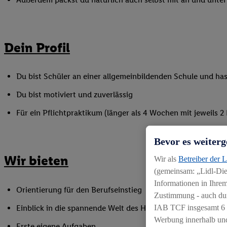
Dein Profil
Du bist Schüler an einer allgemeinbildenden Schule und ha
Du bist motiviert und zuverlässig
Für ein Pflichtpraktikum (länger als 4 Wochen mit jeweils
Bevor es weiterg
Wir bieten
Wir als
Betreiber der 
(gemeinsam: „Lidl-Dien
Informationen in Ihrem
Orientierung für den Berufseinstieg
Zustimmung - auch dur
Einblick in die spannende Welt des Handels
IAB TCF insgesamt
6
Werbung innerhalb und
Erste eigene Aufgaben