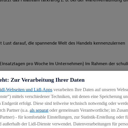
st Lust darauf, die spannende Welt des Handels kennenzulernen
 2 Einsatztagen pro Woche im Unternehmen) im Rahmen der schulis
eht: Zur Verarbeitung Ihrer Daten
Lidl-Webseiten und Lidl-Apps
verarbeiten Ihre Daten auf unseren Webs
ste“) mittels verschiedener Techniken, mit denen eine Speicherung und
 Endgerät erfolgt. Diese sind teilweise technisch notwendig oder werde
ch Partner (u.a.
als separat
oder gemeinsam Verantwortliche; im Zus
Partner) - für komfortable Einstellungen, zur Statistik-Erstellung oder fü
 außerhalb der Lidl-Dienste verwendet. Datenverarbeitungen für perso