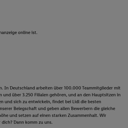
elne
ig benannten Zwecke
g, Bereitstellung und
dlichen Quellen,
anzeige online ist.
telter Informationen,
-basierten Utiq-
 Speichern von
ngebote. Analyse
ellen. Verwendung
ung von Profilen
ern. In Deutschland arbeiten über 100.000 Teammitglieder mit
n und über 3.250 Filialen gehören, und an den Hauptsitzen in
und sich zu entwickeln, findet bei Lidl die besten
 unserer Belegschaft und geben allen Bewerbern die gleiche
nhöhe und setzen auf einen starken Zusammenhalt. Wir
r dich? Dann komm zu uns.​