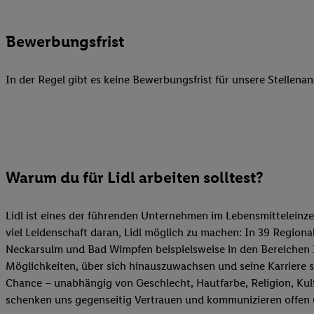
Datenschutzbestimmu
Verwendungszwecke ode
und Funktionen im Ra
Bewerbungsfrist
Gewährleistung der Si
Anzeige von Werbung u
In der Regel gibt es keine Bewerbungsfrist für unsere Stellenan
Verknüpfung verschiede
Messung des Erfolgs 
Technologie für digita
Verwendung genauer
oder Zugriff auf I
Warum du für Lidl arbeiten solltest?
von Zielgruppen d
reduzierter Daten
zur Auswahl person
Lidl ist eines der führenden Unternehmen im Lebensmitteleinze
viel Leidenschaft daran, Lidl möglich zu machen: In 39 Regiona
Liste der Partn
Neckarsulm und Bad Wimpfen beispielsweise in den Bereichen Im
Möglichkeiten, über sich hinauszuwachsen und seine Karriere se
Chance – unabhängig von Geschlecht, Hautfarbe, Religion, Kul
schenken uns gegenseitig Vertrauen und kommunizieren offen 