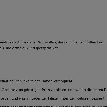
endrin statt nur dabei. Wir wollen, dass du in einem tollen Team
paß und deine Zukunftsperspektiven!
elfältige Einblicke in den Handel ermöglicht
 und Gemüse zum günstigen Preis zu bieten, und wohin die leere
sorgen und was im Lager der Filiale hinter den Kulissen passiert
tützt das Filialteam tatkräftig z. B. bei der Warenverräumung u