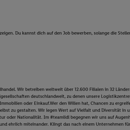
ngen
.
Die Impressen finden Sie hier.
Unter „Anpassen“ können Sie einz
r Partner zulassen; das gilt auch für die nachfolgend schlagwortart
hmen des Einsatzes des IAB TCF für Werbung und Erfolgsmessung:
cherheit, Verhinderung und Aufdeckung von Betrug und Fehlerbehebun
nd Inhalten, Abgleichung und Kombination von Daten aus unterschie
zeigen. Du kannst dich auf den Job bewerben, solange die Stellen
ner Endgeräte, Identifikation von Geräten anhand automatisch übermit
von Werbekampagnen durch TTD und Nutzung der Telekommunikations
les Marketing, sowie:
 Standortdaten. Erstellung von Profilen für personalisierte Werbung.
nformationen auf einem Endgerät. Entwicklung und Verbesserung der A
urch Statistiken oder Kombinationen von Daten aus verschiedenen Qu
 zur Auswahl von Werbeanzeigen. Messung der Werbeleistung. Verwend
alisierter Werbung.
lhandel. Wir betreiben weltweit über 12.600 Filialen in 32 Länd
lgesellschaften deutschlandweit, zu denen unsere Logistikzentre
er (Lieferanten)
mobilien oder Einkauf.Wer den Willen hat, Chancen zu ergreifen 
lbst zu gestalten. Wir legen Wert auf Vielfalt und Diversität in
tur oder Nationalität. Im #teamlidl begegnen wir uns auf Auge
und ehrlich miteinander. Klingt das nach einem Unternehmen fü