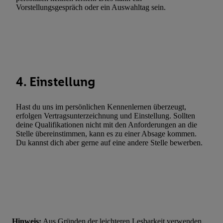
Gewährleistung der Sicherheit, Verhinderung und Aufdeckung v
Vorstellungsgespräch oder ein Auswahltag sein.
Fehlerbehebung, Bereitstellung und Anzeige von Werbung und In
Abgleichung und Kombination von Daten aus unterschiedlichen 
Verknüpfung verschiedener Endgeräte, Identifikation von Geräte
automatisch übermittelter Informationen, Messung des Erfolgs vo
Werbekampagnen durch TTD und Nutzung der Telekommunikatio
Utiq-Technologie für digitales Marketing, sowie:
4. Einstellung
Verwendung genauer Standortdaten. Erstellung von Profilen für 
Werbung. Speichern von oder Zugriff auf Informationen auf ei
Hast du uns im persönlichen Kennenlernen überzeugt,
Entwicklung und Verbesserung der Angebote. Analyse von Zie
erfolgen Vertragsunterzeichnung und Einstellung. Sollten
Statistiken oder Kombinationen von Daten aus verschiedenen Q
deine Qualifikationen nicht mit den Anforderungen an die
Stelle übereinstimmen, kann es zu einer Absage kommen.
Verwendung reduzierter Daten zur Auswahl von Werbeanzeige
Du kannst dich aber gerne auf eine andere Stelle bewerben.
Werbeleistung. Verwendung von Profilen zur Auswahl personali
Werbung.
Liste der Partner (Lieferanten)
Hinweis:
Aus Gründen der leichteren Lesbarkeit verwenden