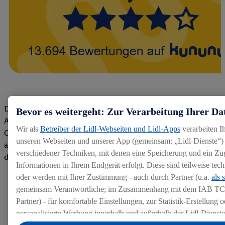
Die Bewertungen von aktuellen und ehemaligen Mitarbeitern,
Bevor es weitergeht: Zur Verarbeitung Ihrer Da
Azubis und externen Bewerbern haben uns zu einer Top
Wir als
Betreiber der Lidl-Webseiten und Lidl-Apps
verarbeiten I
Company gemacht. Wir freuen uns über unseren guten Score
unseren Webseiten und unserer App (gemeinsam: „Lidl-Dienste“) 
auf dem Arbeitgeber-Bewertungsportal kununu.Hier geht's zu
verschiedener Techniken, mit denen eine Speicherung und ein Zug
den Bewertungen
Informationen in Ihrem Endgerät erfolgt. Diese sind teilweise te
oder werden mit Ihrer Zustimmung - auch durch Partner (u.a.
als 
gemeinsam Verantwortliche; im Zusammenhang mit dem IAB TC
Partner) - für komfortable Einstellungen, zur Statistik-Erstellung o
personalisierte Werbung innerhalb und außerhalb der Lidl-Dienst