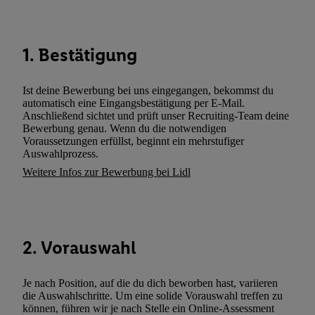
genannten Partner auch Ihre in einen Hashwert umgewandelte E-
gemeinsamer Verantwortlichkeit verarbeitet.
Zudem erlauben Sie uns, der Utiq SA/NV („Utiq“) und
1. Bestätigung
Ihrem
Telekommunikationsnetzbetreiber
, die Utiq-Technologie in
einzusetzen. Utiq prüft zunächst anhand Ihrer IP-Adresse, ob die 
Sie verfügbar ist. Wenn das der Fall ist, gibt Utiq Ihre IP-Adresse
Ist deine Bewerbung bei uns eingegangen, bekommst du
automatisch eine Eingangsbestätigung per E-Mail.
Netzbetreiber weiter, der anhand der IP-Adresse und einer Kund
Anschließend sichtet und prüft unser Recruiting-Team deine
wie z.B. Ihrer Mobilfunknummer, eine Kennung für Utiq erstellt.
Bewerbung genau. Wenn du die notwendigen
Kennung verwenden, um Sie wiederzuerkennen und Erkenntnisse
Voraussetzungen erfüllst, beginnt ein mehrstufiger
Auswahlprozess.
Nutzungsverhalten in den Lidl-Diensten zu erfassen. Insbesonder
mittels dieser Technologie auch auf Diensten wiedererkannt werd
Weitere Infos zur Bewerbung bei Lidl
Dritten betrieben werden, damit wir Ihnen dort personalisierte W
können. Sie können Ihre Einwilligung speziell zur Nutzung der U
zusätzlich zur weiter unten erläuterten Möglichkeit, Ihre Einwilli
widerrufen - jederzeit auch über
das Datenschutzportal von Utiq
2. Vorauswahl
(„consenthub“)
oder über „Anpassen“/„Nutzung der Telekommunik
Utiq-Technologie für digitales Marketing“ am unteren Ende diese
Je nach Position, auf die du dich beworben hast, variieren
(nur für die Lidl-Dienste) widerrufen. Weitere Informationen finde
die Auswahlschritte. Um eine solide Vorauswahl treffen zu
den
Datenschutzbestimmungen von Utiq
.
können, führen wir je nach Stelle ein Online-Assessment