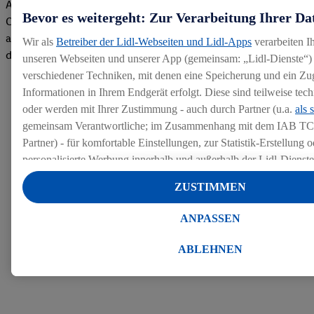
Azubis und externen Bewerbern haben uns zu einer Top
Bevor es weitergeht: Zur Verarbeitung Ihrer Da
Company gemacht. Wir freuen uns über unseren guten Score
auf dem Arbeitgeber-Bewertungsportal kununu.Hier geht's zu
Wir als
Betreiber der Lidl-Webseiten und Lidl-Apps
verarbeiten I
den Bewertungen
unseren Webseiten und unserer App (gemeinsam: „Lidl-Dienste“) 
verschiedener Techniken, mit denen eine Speicherung und ein Zug
Informationen in Ihrem Endgerät erfolgt. Diese sind teilweise te
oder werden mit Ihrer Zustimmung - auch durch Partner (u.a.
als 
gemeinsam Verantwortliche; im Zusammenhang mit dem IAB TC
Partner) - für komfortable Einstellungen, zur Statistik-Erstellung o
personalisierte Werbung innerhalb und außerhalb der Lidl-Dienst
Datenverarbeitungen für personalisierte Werbung werden durchge
ZUSTIMMEN
Werbung auszusteuern und um Dritten die Ausspielung von Werb
Lidl-Dienste über die Ihnen und Ihren Haushaltsangehörigen zug
ANPASSEN
Endgeräte zu ermöglichen. Sofern Sie Teilnehmer des Lidl Plus-
werden für diese Zwecke auch Daten aus Ihrem Filial-Kaufverhalte
ABLEHNEN
Zudem werden einem der o.g. Partner Daten über Ihr Kaufverhalte
Diensten zur Verfügung gestellt, damit dieser als
eigenständig Ver
Erfolg von Werbekampagnen seiner Auftraggeber messen kann.
Die Erstellung personalisierter Werbung basiert auf der Generier