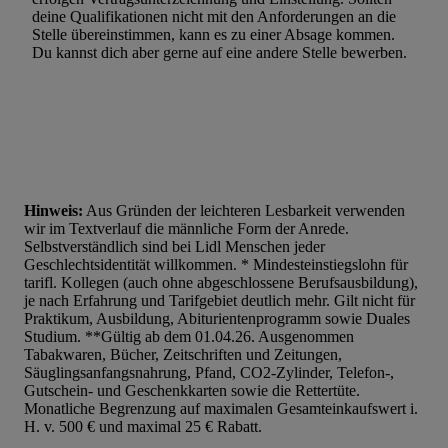
Werbung. Speichern von oder Zugriff auf Informationen auf ei
deine Qualifikationen nicht mit den Anforderungen an die
Entwicklung und Verbesserung der Angebote. Analyse von Zie
Stelle übereinstimmen, kann es zu einer Absage kommen.
Du kannst dich aber gerne auf eine andere Stelle bewerben.
Statistiken oder Kombinationen von Daten aus verschiedenen Q
Verwendung reduzierter Daten zur Auswahl von Werbeanzeige
Werbeleistung. Verwendung von Profilen zur Auswahl personali
Werbung.
Liste der Partner (Lieferanten)
Hinweis:
Aus Gründen der leichteren Lesbarkeit verwenden
wir im Textverlauf die männliche Form der Anrede.
Selbstverständlich sind bei Lidl Menschen jeder
Geschlechtsidentität willkommen. * Mindesteinstiegslohn für
tarifl. Kollegen (auch ohne abgeschlossene Berufsausbildung),
je nach Erfahrung und Tarifgebiet deutlich mehr. Gilt nicht für
Praktikum, Ausbildung, Abiturientenprogramm sowie Duales
Studium. **Gültig ab dem 01.04.26. Ausgenommen
Tabakwaren, Bücher, Zeitschriften und Zeitungen,
Säuglingsanfangsnahrung, Pfand, CO2-Zylinder, Telefon-,
Gutschein- und Geschenkkarten sowie die Rettertüte.
Monatliche Begrenzung auf maximalen Gesamteinkaufswert i.
H. v. 500 € und maximal 25 € Rabatt.