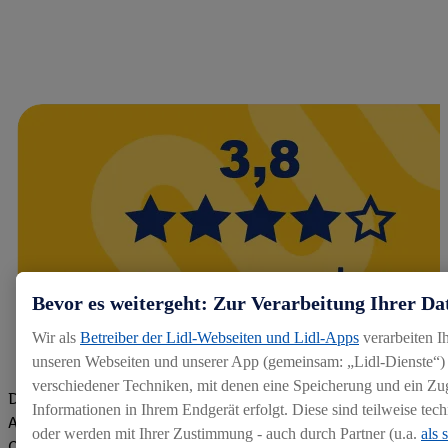
Bevor es weitergeht: Zur Verarbeitung Ihrer Da
Wir als
Betreiber der Lidl-Webseiten und Lidl-Apps
verarbeiten I
unseren Webseiten und unserer App (gemeinsam: „Lidl-Dienste“) 
verschiedener Techniken, mit denen eine Speicherung und ein Zug
Die Bewertungen von aktuellen und ehemaligen Mitarbeitern,
Informationen in Ihrem Endgerät erfolgt. Diese sind teilweise te
Azubis und externen Bewerbern haben uns zu einer Top
oder werden mit Ihrer Zustimmung - auch durch Partner (u.a.
als 
Company gemacht. Wir freuen uns über unseren guten Score