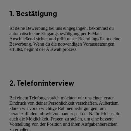
wie z.B. Ihrer Mobilfunknummer, eine Kennung für Utiq erstellt.
Kennung verwenden, um Sie wiederzuerkennen und Erkenntnisse
1. Bestätigung
Nutzungsverhalten in den Lidl-Diensten zu erfassen. Insbesonder
mittels dieser Technologie auch auf Diensten wiedererkannt werd
Ist deine Bewerbung bei uns eingegangen, bekommst du
Dritten betrieben werden, damit wir Ihnen dort personalisierte W
automatisch eine Eingangsbestätigung per E-Mail.
können. Sie können Ihre Einwilligung speziell zur Nutzung der U
Anschließend sichtet und prüft unser Recruiting-Team deine
zusätzlich zur weiter unten erläuterten Möglichkeit, Ihre Einwilli
Bewerbung. Wenn du die notwendigen Voraussetzungen
erfüllst, beginnt der Auswahlprozess.
widerrufen - jederzeit auch über
das Datenschutzportal von Utiq
(„consenthub“)
oder über „Anpassen“/„Nutzung der Telekommunik
Utiq-Technologie für digitales Marketing“ am unteren Ende diese
(nur für die Lidl-Dienste) widerrufen. Weitere Informationen finde
den
Datenschutzbestimmungen von Utiq
.
2. Telefoninterview
Durch einen Klick auf „Ablehnen“ können Sie nur den Einsatz n
Techniken zulassen. Durch einen Klick auf „Zustimmen“ stimmen 
Bei einem Telefongespräch möchten wir uns einen ersten
Verarbeitungen zu sämtlichen vorgenannten Zwecken unter Einbi
Eindruck von deiner Persönlichkeit verschaffen. Außerdem
genannten Partner zu. Weitere Informationen, auch zur Speicherd
klären wir vorab wichtige Rahmenbedingungen, um
und zu Ihrem Recht, Ihre Einwilligung jederzeit mit Wirkung für 
herauszufinden, ob wir zueinander passen. Natürlich hast du
auch die Möglichkeit, Fragen zu stellen, um eine bessere
widerrufen, finden Sie in unseren
Datenschutzbestimmungen
.
Die
Vorstellung von der Position und ihren Aufgabenbereichen
Sie hier.
Unter „Anpassen“ können Sie einzelne Verwendungszwe
zu erhalten.