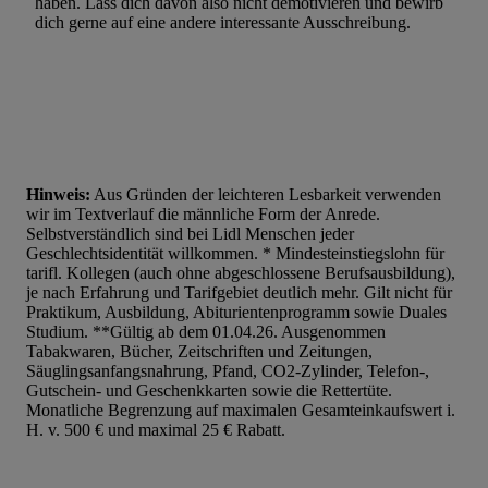
haben. Lass dich davon also nicht demotivieren und bewirb
dich gerne auf eine andere interessante Ausschreibung.
Hinweis:
Aus Gründen der leichteren Lesbarkeit verwenden
wir im Textverlauf die männliche Form der Anrede.
Selbstverständlich sind bei Lidl Menschen jeder
Geschlechtsidentität willkommen. * Mindesteinstiegslohn für
tarifl. Kollegen (auch ohne abgeschlossene Berufsausbildung),
je nach Erfahrung und Tarifgebiet deutlich mehr. Gilt nicht für
Praktikum, Ausbildung, Abiturientenprogramm sowie Duales
Studium. **Gültig ab dem 01.04.26. Ausgenommen
Tabakwaren, Bücher, Zeitschriften und Zeitungen,
Säuglingsanfangsnahrung, Pfand, CO2-Zylinder, Telefon-,
Gutschein- und Geschenkkarten sowie die Rettertüte.
Monatliche Begrenzung auf maximalen Gesamteinkaufswert i.
H. v. 500 € und maximal 25 € Rabatt.