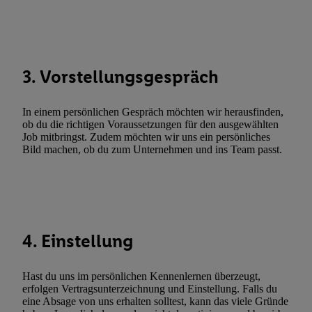
zulassen; das gilt auch für die nachfolgend schlagwortartig bena
Funktionen im Rahmen des Einsatzes des IAB TCF für Werbung
Erfolgsmessung:
Gewährleistung der Sicherheit, Verhinderung und Aufdeckung v
3. Vorstellungsgespräch
Fehlerbehebung, Bereitstellung und Anzeige von Werbung und In
Abgleichung und Kombination von Daten aus unterschiedlichen 
Verknüpfung verschiedener Endgeräte, Identifikation von Geräte
In einem persönlichen Gespräch möchten wir herausfinden,
automatisch übermittelter Informationen, Messung des Erfolgs vo
ob du die richtigen Voraussetzungen für den ausgewählten
Job mitbringst. Zudem möchten wir uns ein persönliches
Werbekampagnen durch TTD und Nutzung der Telekommunikatio
Bild machen, ob du zum Unternehmen und ins Team passt.
Utiq-Technologie für digitales Marketing, sowie:
Verwendung genauer Standortdaten. Erstellung von Profilen für 
Werbung. Speichern von oder Zugriff auf Informationen auf ei
Entwicklung und Verbesserung der Angebote. Analyse von Zie
Statistiken oder Kombinationen von Daten aus verschiedenen Q
4. Einstellung
Verwendung reduzierter Daten zur Auswahl von Werbeanzeige
Werbeleistung. Verwendung von Profilen zur Auswahl personali
Hast du uns im persönlichen Kennenlernen überzeugt,
Werbung.
erfolgen Vertragsunterzeichnung und Einstellung. Falls du
eine Absage von uns erhalten solltest, kann das viele Gründe
Liste der Partner (Lieferanten)