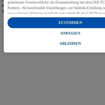
gemeinsam Verantwortliche; im Zusammenhang mit dem IAB TC
auf dem Arbeitgeber-Bewertungsportal kununu.Hier geht's zu
Partner) - für komfortable Einstellungen, zur Statistik-Erstellung o
den Bewertungen
personalisierte Werbung innerhalb und außerhalb der Lidl-Dienst
Datenverarbeitungen für personalisierte Werbung werden durchge
ZUSTIMMEN
Werbung auszusteuern und um Dritten die Ausspielung von Werb
Lidl-Dienste über die Ihnen und Ihren Haushaltsangehörigen zug
ANPASSEN
Endgeräte zu ermöglichen. Sofern Sie Teilnehmer des Lidl Plus-
werden für diese Zwecke auch Daten aus Ihrem Filial-Kaufverhalte
ABLEHNEN
Zudem werden einem der o.g. Partner Daten über Ihr Kaufverhalte
Diensten zur Verfügung gestellt, damit dieser als
eigenständig Ver
Erfolg von Werbekampagnen seiner Auftraggeber messen kann.
Die Erstellung personalisierter Werbung basiert auf der Generier
Daten von anderen Diensten angereicherten Profilen. Dies umfasst
Zusammenführung von Daten (z.B. über Ihre Nutzung der Lidl-Di
Kaufverhalten in den Lidl-Diensten, Informationen aus Ihrem Ku
Alter oder Geschlecht - sowie Ihre genauen Standortdaten) auch 
Endgeräte und Lidl-Dienste hinweg einschließlich dem Speichern
dem Zugriff auf Informationen auf Ihren Endgeräten zur Erstellu
Zielgruppen (sogenannten Segmenten). Im Zusammenhang mit d