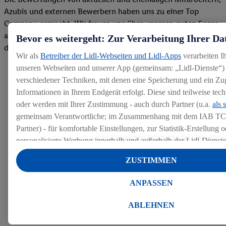
Azubis und externen Bewerbern haben uns zu einer Top
Company gemacht. Wir freuen uns über unseren guten Score
auf dem Arbeitgeber-Bewertungsportal kununu.Hier geht's zu
Bevor es weitergeht: Zur Verarbeitung Ihrer Da
den Bewertungen
Wir als
Betreiber der Lidl-Webseiten und Lidl-Apps
verarbeiten I
unseren Webseiten und unserer App (gemeinsam: „Lidl-Dienste“) 
verschiedener Techniken, mit denen eine Speicherung und ein Zug
Informationen in Ihrem Endgerät erfolgt. Diese sind teilweise te
oder werden mit Ihrer Zustimmung - auch durch Partner (u.a.
als 
gemeinsam Verantwortliche; im Zusammenhang mit dem IAB TC
Partner) - für komfortable Einstellungen, zur Statistik-Erstellung o
personalisierte Werbung innerhalb und außerhalb der Lidl-Dienst
Datenverarbeitungen für personalisierte Werbung werden durchge
ZUSTIMMEN
Werbung auszusteuern und um Dritten die Ausspielung von Werb
Lidl-Dienste über die Ihnen und Ihren Haushaltsangehörigen zug
ANPASSEN
Endgeräte zu ermöglichen. Sofern Sie Teilnehmer des Lidl Plus-
werden für diese Zwecke auch Daten aus Ihrem Filial-Kaufverhalte
ABLEHNEN
Zudem werden einem der o.g. Partner Daten über Ihr Kaufverhalte
Diensten zur Verfügung gestellt, damit dieser als
eigenständig Ver