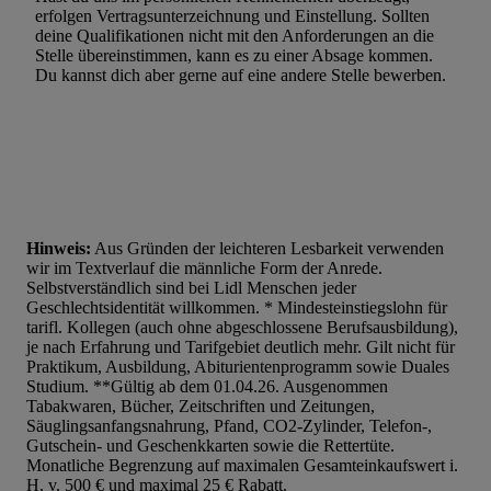
erfolgen Vertragsunterzeichnung und Einstellung. Sollten
Verwendung genauer Standortdaten. Erstellung von Profilen für 
deine Qualifikationen nicht mit den Anforderungen an die
Stelle übereinstimmen, kann es zu einer Absage kommen.
Werbung. Speichern von oder Zugriff auf Informationen auf ei
Du kannst dich aber gerne auf eine andere Stelle bewerben.
Entwicklung und Verbesserung der Angebote. Analyse von Zie
Statistiken oder Kombinationen von Daten aus verschiedenen Q
Verwendung reduzierter Daten zur Auswahl von Werbeanzeige
Werbeleistung. Verwendung von Profilen zur Auswahl personali
Werbung.
Liste der Partner (Lieferanten)
Hinweis:
Aus Gründen der leichteren Lesbarkeit verwenden
wir im Textverlauf die männliche Form der Anrede.
Selbstverständlich sind bei Lidl Menschen jeder
Geschlechtsidentität willkommen. * Mindesteinstiegslohn für
tarifl. Kollegen (auch ohne abgeschlossene Berufsausbildung),
je nach Erfahrung und Tarifgebiet deutlich mehr. Gilt nicht für
Praktikum, Ausbildung, Abiturientenprogramm sowie Duales
Studium. **Gültig ab dem 01.04.26. Ausgenommen
Tabakwaren, Bücher, Zeitschriften und Zeitungen,
Säuglingsanfangsnahrung, Pfand, CO2-Zylinder, Telefon-,
Gutschein- und Geschenkkarten sowie die Rettertüte.
Monatliche Begrenzung auf maximalen Gesamteinkaufswert i.
H. v. 500 € und maximal 25 € Rabatt.