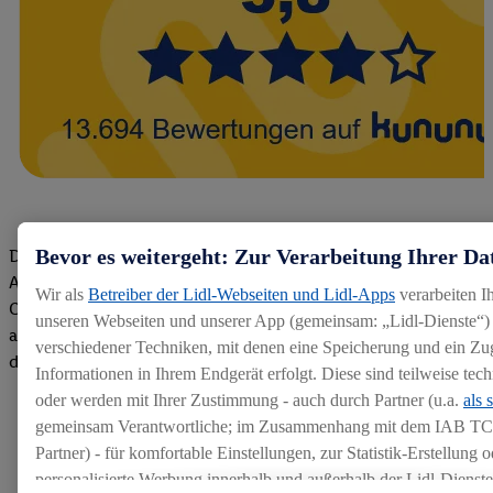
Bevor es weitergeht: Zur Verarbeitung Ihrer Da
Die Bewertungen von aktuellen und ehemaligen Mitarbeitern,
Azubis und externen Bewerbern haben uns zu einer Top
Wir als
Betreiber der Lidl-Webseiten und Lidl-Apps
verarbeiten I
Company gemacht. Wir freuen uns über unseren guten Score
unseren Webseiten und unserer App (gemeinsam: „Lidl-Dienste“) 
auf dem Arbeitgeber-Bewertungsportal kununu.Hier geht's zu
verschiedener Techniken, mit denen eine Speicherung und ein Zug
den Bewertungen
Informationen in Ihrem Endgerät erfolgt. Diese sind teilweise te
oder werden mit Ihrer Zustimmung - auch durch Partner (u.a.
als 
gemeinsam Verantwortliche; im Zusammenhang mit dem IAB TC
Partner) - für komfortable Einstellungen, zur Statistik-Erstellung o
personalisierte Werbung innerhalb und außerhalb der Lidl-Dienst