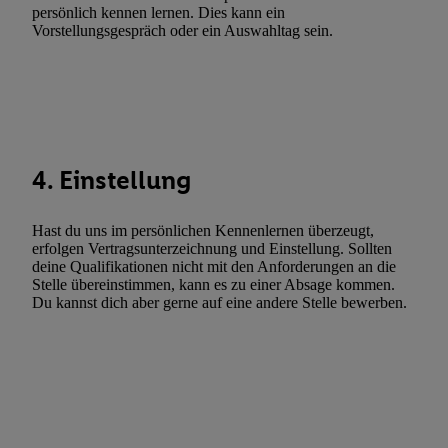
Gewährleistung der Sicherheit, Verhinderung und Aufdeckung v
persönlich kennen lernen. Dies kann ein
Vorstellungsgespräch oder ein Auswahltag sein.
Fehlerbehebung, Bereitstellung und Anzeige von Werbung und In
Abgleichung und Kombination von Daten aus unterschiedlichen 
Verknüpfung verschiedener Endgeräte, Identifikation von Geräte
automatisch übermittelter Informationen, Messung des Erfolgs vo
Werbekampagnen durch TTD und Nutzung der Telekommunikatio
Utiq-Technologie für digitales Marketing, sowie:
4. Einstellung
Verwendung genauer Standortdaten. Erstellung von Profilen für 
Werbung. Speichern von oder Zugriff auf Informationen auf ei
Hast du uns im persönlichen Kennenlernen überzeugt,
Entwicklung und Verbesserung der Angebote. Analyse von Zie
erfolgen Vertragsunterzeichnung und Einstellung. Sollten
Statistiken oder Kombinationen von Daten aus verschiedenen Q
deine Qualifikationen nicht mit den Anforderungen an die
Stelle übereinstimmen, kann es zu einer Absage kommen.
Verwendung reduzierter Daten zur Auswahl von Werbeanzeige
Du kannst dich aber gerne auf eine andere Stelle bewerben.
Werbeleistung. Verwendung von Profilen zur Auswahl personali
Werbung.
Liste der Partner (Lieferanten)