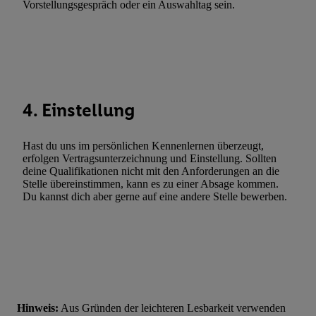
Vorstellungsgespräch oder ein Auswahltag sein.
Fehlerbehebung, Bereitstellung und Anzeige von Werbung und In
Abgleichung und Kombination von Daten aus unterschiedlichen 
Verknüpfung verschiedener Endgeräte, Identifikation von Geräte
automatisch übermittelter Informationen, Messung des Erfolgs vo
Werbekampagnen durch TTD und Nutzung der Telekommunikatio
Utiq-Technologie für digitales Marketing, sowie:
4. Einstellung
Verwendung genauer Standortdaten. Erstellung von Profilen für 
Werbung. Speichern von oder Zugriff auf Informationen auf ei
Hast du uns im persönlichen Kennenlernen überzeugt,
Entwicklung und Verbesserung der Angebote. Analyse von Zie
erfolgen Vertragsunterzeichnung und Einstellung. Sollten
deine Qualifikationen nicht mit den Anforderungen an die
Statistiken oder Kombinationen von Daten aus verschiedenen Q
Stelle übereinstimmen, kann es zu einer Absage kommen.
Verwendung reduzierter Daten zur Auswahl von Werbeanzeige
Du kannst dich aber gerne auf eine andere Stelle bewerben.
Werbeleistung. Verwendung von Profilen zur Auswahl personali
Werbung.
Liste der Partner (Lieferanten)
Hinweis:
Aus Gründen der leichteren Lesbarkeit verwenden