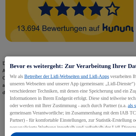
Die Bewertungen von aktuellen und ehemaligen Mitarbeitern,
Bevor es weitergeht: Zur Verarbeitung Ihrer Da
Azubis und externen Bewerbern haben uns zu einer Top
Wir als
Betreiber der Lidl-Webseiten und Lidl-Apps
verarbeiten I
Company gemacht. Wir freuen uns über unseren guten Score
unseren Webseiten und unserer App (gemeinsam: „Lidl-Dienste“) 
auf dem Arbeitgeber-Bewertungsportal kununu.Hier geht's zu
verschiedener Techniken, mit denen eine Speicherung und ein Zug
den Bewertungen
Informationen in Ihrem Endgerät erfolgt. Diese sind teilweise te
oder werden mit Ihrer Zustimmung - auch durch Partner (u.a.
als 
gemeinsam Verantwortliche; im Zusammenhang mit dem IAB TC
Partner) - für komfortable Einstellungen, zur Statistik-Erstellung o
personalisierte Werbung innerhalb und außerhalb der Lidl-Dienst
Datenverarbeitungen für personalisierte Werbung werden durchge