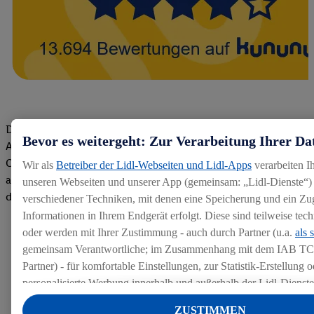
Die Bewertungen von aktuellen und ehemaligen Mitarbeitern,
Bevor es weitergeht: Zur Verarbeitung Ihrer Da
Azubis und externen Bewerbern haben uns zu einer Top
Company gemacht. Wir freuen uns über unseren guten Score
Wir als
Betreiber der Lidl-Webseiten und Lidl-Apps
verarbeiten I
auf dem Arbeitgeber-Bewertungsportal kununu.Hier geht's zu
unseren Webseiten und unserer App (gemeinsam: „Lidl-Dienste“) 
den Bewertungen
verschiedener Techniken, mit denen eine Speicherung und ein Zug
Informationen in Ihrem Endgerät erfolgt. Diese sind teilweise te
oder werden mit Ihrer Zustimmung - auch durch Partner (u.a.
als 
gemeinsam Verantwortliche; im Zusammenhang mit dem IAB TC
Partner) - für komfortable Einstellungen, zur Statistik-Erstellung o
personalisierte Werbung innerhalb und außerhalb der Lidl-Dienst
Datenverarbeitungen für personalisierte Werbung werden durchge
ZUSTIMMEN