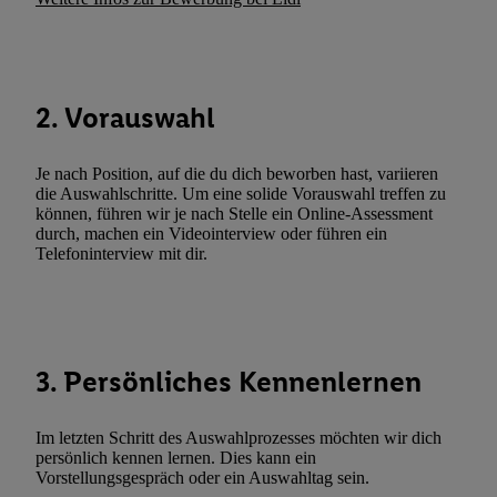
können. Sie können Ihre Einwilligung speziell zur Nutzung der U
zusätzlich zur weiter unten erläuterten Möglichkeit, Ihre Einwilli
widerrufen - jederzeit auch über
das Datenschutzportal von Utiq
(„consenthub“)
oder über „Anpassen“/„Nutzung der Telekommunik
2. Vorauswahl
Utiq-Technologie für digitales Marketing“ am unteren Ende diese
(nur für die Lidl-Dienste) widerrufen. Weitere Informationen finde
Je nach Position, auf die du dich beworben hast, variieren
den
Datenschutzbestimmungen von Utiq
.
die Auswahlschritte. Um eine solide Vorauswahl treffen zu
Durch einen Klick auf „Ablehnen“ können Sie nur den Einsatz n
können, führen wir je nach Stelle ein Online-Assessment
durch, machen ein Videointerview oder führen ein
Techniken zulassen. Durch einen Klick auf „Zustimmen“ stimmen 
Telefoninterview mit dir.
Verarbeitungen zu sämtlichen vorgenannten Zwecken unter Einbi
genannten Partner zu. Weitere Informationen, auch zur Speicherd
und zu Ihrem Recht, Ihre Einwilligung jederzeit mit Wirkung für 
widerrufen, finden Sie in unseren
Datenschutzbestimmungen
.
Die
Sie hier.
Unter „Anpassen“ können Sie einzelne Verwendungszwe
3. Persönliches Kennenlernen
zulassen; das gilt auch für die nachfolgend schlagwortartig bena
Funktionen im Rahmen des Einsatzes des IAB TCF für Werbung
Im letzten Schritt des Auswahlprozesses möchten wir dich
Erfolgsmessung:
persönlich kennen lernen. Dies kann ein
Gewährleistung der Sicherheit, Verhinderung und Aufdeckung v
Vorstellungsgespräch oder ein Auswahltag sein.