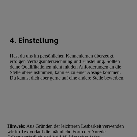
Fehlerbehebung, Bereitstellung und Anzeige von Werbung und In
Abgleichung und Kombination von Daten aus unterschiedlichen 
Verknüpfung verschiedener Endgeräte, Identifikation von Geräte
automatisch übermittelter Informationen, Messung des Erfolgs vo
Werbekampagnen durch TTD und Nutzung der Telekommunikatio
Utiq-Technologie für digitales Marketing, sowie:
4. Einstellung
Verwendung genauer Standortdaten. Erstellung von Profilen für 
Werbung. Speichern von oder Zugriff auf Informationen auf ei
Hast du uns im persönlichen Kennenlernen überzeugt,
erfolgen Vertragsunterzeichnung und Einstellung. Sollten
Entwicklung und Verbesserung der Angebote. Analyse von Zie
deine Qualifikationen nicht mit den Anforderungen an die
Statistiken oder Kombinationen von Daten aus verschiedenen Q
Stelle übereinstimmen, kann es zu einer Absage kommen.
Verwendung reduzierter Daten zur Auswahl von Werbeanzeige
Du kannst dich aber gerne auf eine andere Stelle bewerben.
Werbeleistung. Verwendung von Profilen zur Auswahl personali
Werbung.
Liste der Partner (Lieferanten)
Hinweis:
Aus Gründen der leichteren Lesbarkeit verwenden
wir im Textverlauf die männliche Form der Anrede.