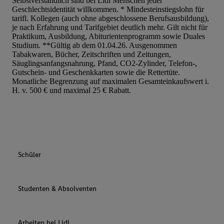
Selbstverständlich sind bei Lidl Menschen jeder
Geschlechtsidentität willkommen. * Mindesteinstiegslohn für
tarifl. Kollegen (auch ohne abgeschlossene Berufsausbildung),
je nach Erfahrung und Tarifgebiet deutlich mehr. Gilt nicht für
Praktikum, Ausbildung, Abiturientenprogramm sowie Duales
Studium. **Gültig ab dem 01.04.26. Ausgenommen
Tabakwaren, Bücher, Zeitschriften und Zeitungen,
Säuglingsanfangsnahrung, Pfand, CO2-Zylinder, Telefon-,
Gutschein- und Geschenkkarten sowie die Rettertüte.
Monatliche Begrenzung auf maximalen Gesamteinkaufswert i.
H. v. 500 € und maximal 25 € Rabatt.
Schüler
Studenten & Absolventen
Arbeiten bei Lidl