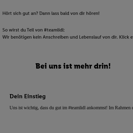
Ihnen personalisierte
auch Ihre in einen Ha
Hört sich gut an? Dann lass bald von dir hören!
Zudem erlauben Sie u
Technologie in den Lid
So wirst du Teil von #teamlidl:
Sie verfügbar ist. Wenn
Wir benötigen kein Anschreiben und Lebenslauf von dir. Klick e
Adresse und einer Kun
werden diese Kennung 
Lidl-Diensten zu erfas
werden, die von Dritte
Bei uns ist mehr drin!
können Ihre Einwilligu
Möglichkeit, Ihre Einw
(„consenthub“)
oder üb
Marketing“ am unteren 
Dein Einstieg
finden Sie in den
Date
Durch einen Klick auf
Uns ist wichtig, dass du gut im #teamlidl ankommst! Im Rahmen dei
Klick auf „Zustimmen“
sämtlicher genannten P
Ihre Einwilligung jede