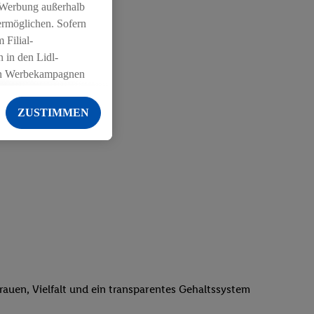
 Werbung außerhalb
ermöglichen. Sofern
 Filial-
 in den Lidl-
on Werbekampagnen
 anderen Diensten
ZUSTIMMEN
ng der Lidl-Dienste,
er Geschlecht -
g einschließlich dem
von Zielgruppen
erarbeitungen auch
on Angeboten sowie
ich in Ihr
ail-Adresse von uns
 um daraus eine
trauen, Vielfalt und ein transparentes Gehaltssystem
 sogleich
zu erkennen und