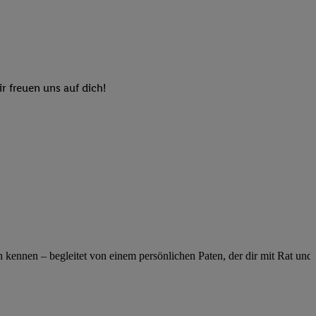
n genannten Partner
 verarbeitet.
er
, die Utiq-
b die Technologie für
er, der anhand der IP-
r freuen uns auf dich!
Utiq erstellt. Wir
ungsverhalten in den
sten wiedererkannt
pielen können. Sie
ten erläuterten
rtal von Utiq
logie für digitales
re Informationen
sen. Durch einen
ennen – begleitet von einem persönlichen Paten, der dir mit Rat und Ta
en unter Einbindung
nd zu Ihrem Recht,