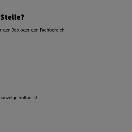
elne
ig benannten Zwecke
Stelle?
g, Bereitstellung und
dlichen Quellen,
er den Job oder den Fachbereich.
telter Informationen,
-basierten Utiq-
 Speichern von
ngebote. Analyse
ellen. Verwendung
ung von Profilen
anzeige online ist.