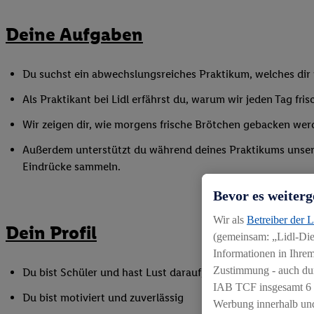
Deine Aufgaben
Du suchst ein abwechslungsreiches Praktikum, welches dir v
Als Praktikant bei Lidl erfährst du, warum wir jeden Tag f
Wir zeigen dir, wie morgens frische Brötchen gebacken werd
Außerdem unterstützt du während deines Praktikums unser Fi
Eindrücke sammeln.
Bevor es weiterg
Wir als
Betreiber der 
Dein Profil
(gemeinsam: „Lidl-Dien
Informationen in Ihrem
Zustimmung - auch dur
Du bist Schüler und hast Lust darauf, die spannende Welt 
IAB TCF insgesamt
6
Du bist motiviert und zuverlässig
Werbung innerhalb und