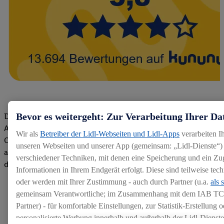
Bevor es weitergeht: Zur Verarbeitung Ihrer Da
Die Bewertungen von aktuellen und ehemaligen Mitarbeitern,
Azubis und externen Bewerbern haben uns zu einer Top
Wir als
Betreiber der Lidl-Webseiten und Lidl-Apps
verarbeiten I
Company gemacht. Wir freuen uns über unseren guten Score
unseren Webseiten und unserer App (gemeinsam: „Lidl-Dienste“) 
auf dem Arbeitgeber-Bewertungsportal kununu.Hier geht's zu
verschiedener Techniken, mit denen eine Speicherung und ein Zug
den Bewertungen
Informationen in Ihrem Endgerät erfolgt. Diese sind teilweise te
oder werden mit Ihrer Zustimmung - auch durch Partner (u.a.
als 
gemeinsam Verantwortliche; im Zusammenhang mit dem IAB TC
Partner) - für komfortable Einstellungen, zur Statistik-Erstellung o
personalisierte Werbung innerhalb und außerhalb der Lidl-Dienst