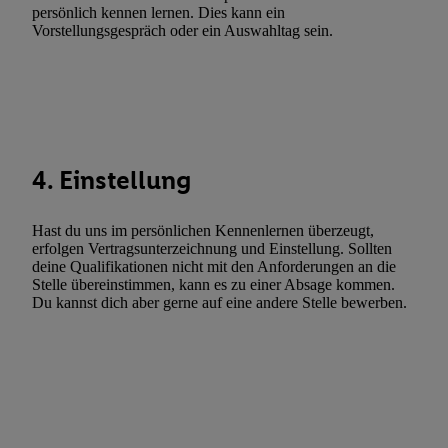
Gewährleistung der Sicherheit, Verhinderung und Aufdeckung v
persönlich kennen lernen. Dies kann ein
Vorstellungsgespräch oder ein Auswahltag sein.
Fehlerbehebung, Bereitstellung und Anzeige von Werbung und In
Abgleichung und Kombination von Daten aus unterschiedlichen 
Verknüpfung verschiedener Endgeräte, Identifikation von Geräte
automatisch übermittelter Informationen, Messung des Erfolgs vo
Werbekampagnen durch TTD und Nutzung der Telekommunikatio
Utiq-Technologie für digitales Marketing, sowie:
4. Einstellung
Verwendung genauer Standortdaten. Erstellung von Profilen für 
Werbung. Speichern von oder Zugriff auf Informationen auf ei
Hast du uns im persönlichen Kennenlernen überzeugt,
Entwicklung und Verbesserung der Angebote. Analyse von Zie
erfolgen Vertragsunterzeichnung und Einstellung. Sollten
Statistiken oder Kombinationen von Daten aus verschiedenen Q
deine Qualifikationen nicht mit den Anforderungen an die
Stelle übereinstimmen, kann es zu einer Absage kommen.
Verwendung reduzierter Daten zur Auswahl von Werbeanzeige
Du kannst dich aber gerne auf eine andere Stelle bewerben.
Werbeleistung. Verwendung von Profilen zur Auswahl personali
Werbung.
Liste der Partner (Lieferanten)