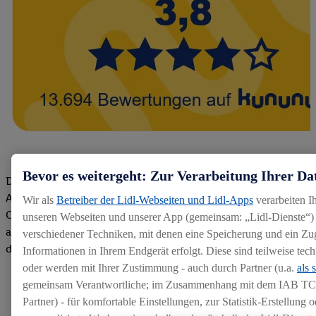
Bevor es weitergeht: Zur Verarbeitung Ihrer Da
Die Bewertungen von aktuellen und ehemaligen Mitarbeitern,
Azubis und externen Bewerbern haben uns zu einer Top
Wir als
Betreiber der Lidl-Webseiten und Lidl-Apps
verarbeiten I
Company gemacht. Wir freuen uns über unseren guten Score
unseren Webseiten und unserer App (gemeinsam: „Lidl-Dienste“) 
auf dem Arbeitgeber-Bewertungsportal kununu.Hier geht's zu
verschiedener Techniken, mit denen eine Speicherung und ein Zug
den Bewertungen
Informationen in Ihrem Endgerät erfolgt. Diese sind teilweise te
oder werden mit Ihrer Zustimmung - auch durch Partner (u.a.
als 
gemeinsam Verantwortliche; im Zusammenhang mit dem IAB TC
Partner) - für komfortable Einstellungen, zur Statistik-Erstellung o