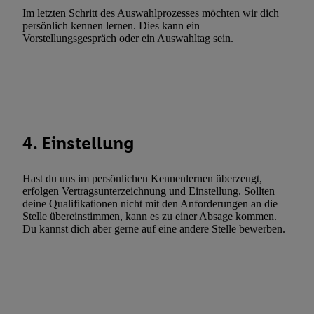
Erfolgsmessung:
Im letzten Schritt des Auswahlprozesses möchten wir dich
Gewährleistung der Sicherheit, Verhinderung und Aufdeckung v
persönlich kennen lernen. Dies kann ein
Fehlerbehebung, Bereitstellung und Anzeige von Werbung und In
Vorstellungsgespräch oder ein Auswahltag sein.
Abgleichung und Kombination von Daten aus unterschiedlichen 
Verknüpfung verschiedener Endgeräte, Identifikation von Geräte
automatisch übermittelter Informationen, Messung des Erfolgs vo
Werbekampagnen durch TTD und Nutzung der Telekommunikatio
Utiq-Technologie für digitales Marketing, sowie:
4. Einstellung
Verwendung genauer Standortdaten. Erstellung von Profilen für 
Werbung. Speichern von oder Zugriff auf Informationen auf ei
Entwicklung und Verbesserung der Angebote. Analyse von Zie
Hast du uns im persönlichen Kennenlernen überzeugt,
erfolgen Vertragsunterzeichnung und Einstellung. Sollten
Statistiken oder Kombinationen von Daten aus verschiedenen Q
deine Qualifikationen nicht mit den Anforderungen an die
Verwendung reduzierter Daten zur Auswahl von Werbeanzeige
Stelle übereinstimmen, kann es zu einer Absage kommen.
Werbeleistung. Verwendung von Profilen zur Auswahl personali
Du kannst dich aber gerne auf eine andere Stelle bewerben.
Werbung.
Liste der Partner (Lieferanten)