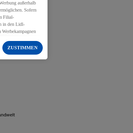
 Werbung außerhalb
ermöglichen. Sofern
 Filial-
 in den Lidl-
on Werbekampagnen
 anderen Diensten
ZUSTIMMEN
ng der Lidl-Dienste,
er Geschlecht -
g einschließlich dem
von Zielgruppen
erarbeitungen auch
on Angeboten sowie
ich in Ihr
ail-Adresse von uns
landweit
 um daraus eine
 sogleich
zu erkennen und