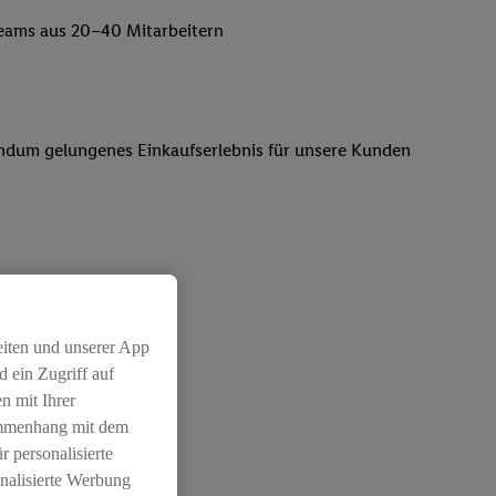
lteams aus 20–40 Mitarbeitern
 rundum gelungenes Einkaufserlebnis für unsere Kunden
rtungsvollen Position
eiten und unserer App
 ein Zugriff auf
n mit Ihrer
ammenhang mit dem
r personalisierte
nalisierte Werbung