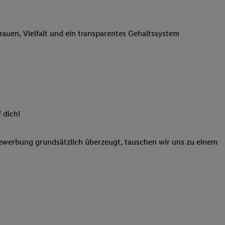
n genannten Partner
 verarbeitet.
trauen, Vielfalt und ein transparentes Gehaltssystem
er
, die Utiq-
b die Technologie für
er, der anhand der IP-
Utiq erstellt. Wir
ungsverhalten in den
sten wiedererkannt
pielen können. Sie
 dich!
ten erläuterten
rtal von Utiq
Bewerbung grundsätzlich überzeugt, tauschen wir uns zu einem
logie für digitales
re Informationen
sen. Durch einen
en unter Einbindung
nd zu Ihrem Recht,