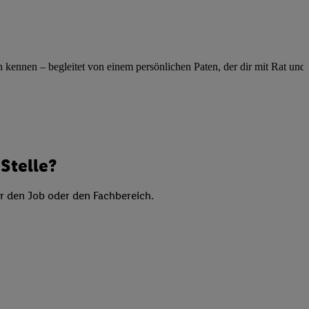
elne
ig benannten Zwecke
g, Bereitstellung und
ennen – begleitet von einem persönlichen Paten, der dir mit Rat und Ta
dlichen Quellen,
telter Informationen,
-basierten Utiq-
 Speichern von
ngebote. Analyse
Stelle?
ellen. Verwendung
ung von Profilen
er den Job oder den Fachbereich.