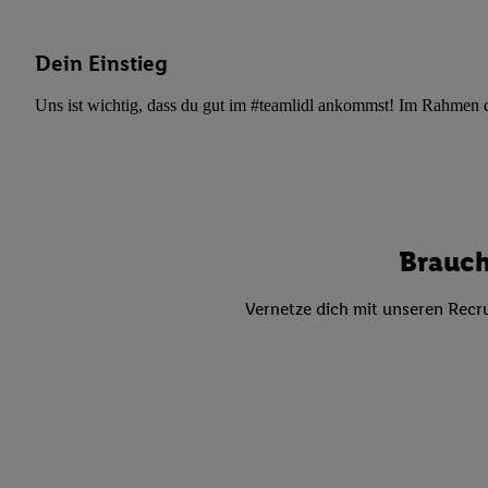
Datenschutzbestimmu
Verwendungszwecke ode
und Funktionen im Ra
Dein Einstieg
Gewährleistung der Si
Uns ist wichtig, dass du gut im #teamlidl ankommst! Im Rahmen dei
Anzeige von Werbung u
Verknüpfung verschiede
Messung des Erfolgs 
Technologie für digita
Verwendung genauer
oder Zugriff auf I
Brauch
von Zielgruppen d
reduzierter Daten
Vernetze dich mit unseren Recru
zur Auswahl person
Liste der Partn