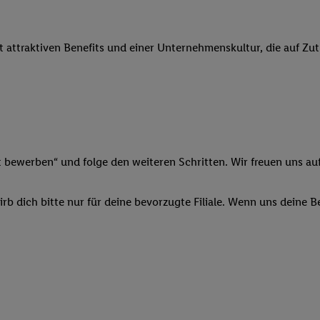
 Werbung auszuspielen. Hierzu wird von uns und einem der anderen obe
shwert umgewandelte E-Mail-Adresse in gemeinsamer Verantwortlichkeit
it attraktiven Benefits und einer Unternehmenskultur, die auf Zu
ns, der Utiq SA/NV („Utiq“) und Ihrem
Telekommunikationsnetzbetreib
l-Diensten einzusetzen. Utiq prüft zunächst anhand Ihrer IP-Adresse, o
 das der Fall ist, gibt Utiq Ihre IP-Adresse an Ihren Netzbetreiber weit
denkonto-Referenz, wie z.B. Ihrer Mobilfunknummer, eine Kennung für 
verwenden, um Sie wiederzuerkennen und Erkenntnisse über Ihr Nutz
sen. Insbesondere können Sie mittels dieser Technologie auch auf Dien
n betrieben werden, damit wir Ihnen dort personalisierte Werbung auss
t bewerben“ und folge den weiteren Schritten. Wir freuen uns auf
ng speziell zur Nutzung der Utiq-Technologie - zusätzlich zur weiter un
illigung generell zu widerrufen - jederzeit auch über
das Datenschutzpo
b dich bitte nur für deine bevorzugte Filiale. Wenn uns deine 
er „Anpassen“/„Nutzung der Telekommunikations-basierten Utiq-Techno
Ende dieser Einwilligung (nur für die Lidl-Dienste) widerrufen. Weite
nschutzbestimmungen von Utiq
.
 „Ablehnen“ können Sie nur den Einsatz notwendiger Techniken zulas
 stimmen Sie allen Verarbeitungen zu sämtlichen vorgenannten Zweck
artner zu. Weitere Informationen, auch zur Speicherdauer der Daten u
rzeit mit Wirkung für die Zukunft zu widerrufen, finden Sie in unseren