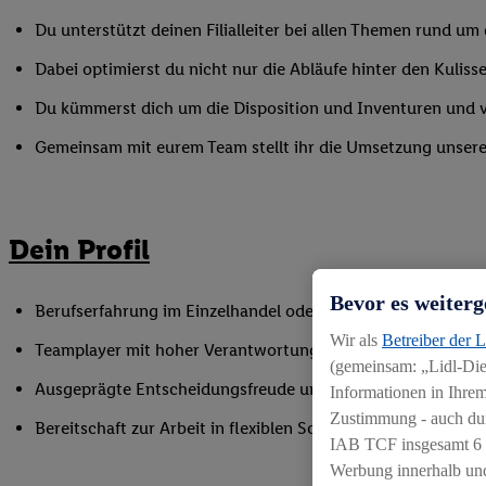
Du unterstützt deinen Filialleiter bei allen Themen rund u
Dabei optimierst du nicht nur die Abläufe hinter den Kulisse
Du kümmerst dich um die Disposition und Inventuren und ver
Gemeinsam mit eurem Team stellt ihr die Umsetzung unserer 
Dein Profil
Bevor es weiterg
Berufserfahrung im Einzelhandel oder einer vergleichbaren
Wir als
Betreiber der 
Teamplayer mit hoher Verantwortungsbereitschaft und der F
(gemeinsam: „Lidl-Dien
Ausgeprägte Entscheidungsfreude und Ergebnisorientierun
Informationen in Ihrem
Zustimmung - auch dur
Bereitschaft zur Arbeit in flexiblen Schichtmodellen
IAB TCF insgesamt
6
Werbung innerhalb und