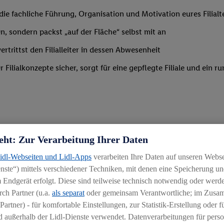
m die fachliche Führung, Organisation und Motivation eures Filia
n, sondern packst „auf der Fläche“ selbst mit an
trittst den Filialleiter in dessen Abwesenheit
Filialkonzepte sicher, sorgt für eine gepflegte Filiale und ein
eht: Zur Verarbeitung Ihrer Daten
 Branche mit erster Führungserfahrung in einer ähnlich verantwo
Lidl-Webseiten und Lidl-Apps
verarbeiten Ihre Daten auf unseren Webs
ähigkeit, Mitarbeiter zu begeistern und zu motivieren
ste“) mittels verschiedener Techniken, mit denen eine Speicherung und
g
 Endgerät erfolgt. Diese sind teilweise technisch notwendig oder werde
ch Partner (u.a.
als separat
oder gemeinsam Verantwortliche; im Zus
Partner) - für komfortable Einstellungen, zur Statistik-Erstellung oder fü
 außerhalb der Lidl-Dienste verwendet. Datenverarbeitungen für perso