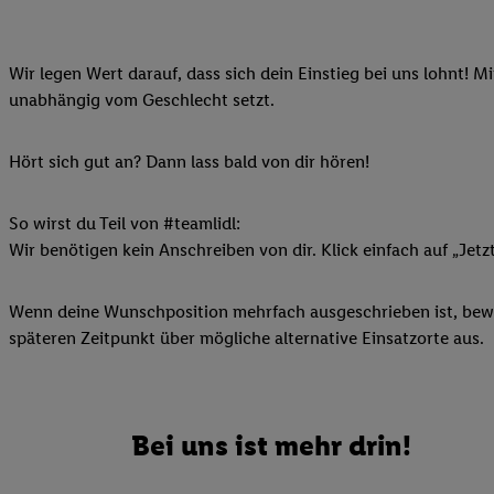
Ihnen personalisierte
auch Ihre in einen Ha
Wir legen Wert darauf, dass sich dein Einstieg bei uns lohnt! M
Zudem erlauben Sie u
unabhängig vom Geschlecht setzt.
Technologie in den Lid
Sie verfügbar ist. Wenn
Adresse und einer Kun
Hört sich gut an? Dann lass bald von dir hören!
werden diese Kennung 
Lidl-Diensten zu erfas
So wirst du Teil von #teamlidl:
werden, die von Dritte
Wir benötigen kein Anschreiben von dir. Klick einfach auf „Jetz
können Ihre Einwilligu
Möglichkeit, Ihre Einw
Wenn deine Wunschposition mehrfach ausgeschrieben ist, bewir
(„consenthub“)
oder üb
späteren Zeitpunkt über mögliche alternative Einsatzorte aus.
Marketing“ am unteren 
finden Sie in den
Date
Durch einen Klick auf
Klick auf „Zustimmen“
Bei uns ist mehr drin!
sämtlicher genannten P
Ihre Einwilligung jede