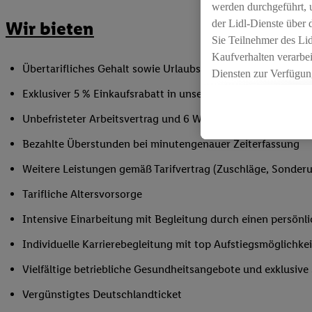
werden durchgeführt, 
der Lidl-Dienste über
Wir bieten
Sie Teilnehmer des Li
Kaufverhalten verarbei
Übertarifliches Gehalt sowie Urlaubs- und Weihnachtsgeld
Diensten zur Verfügung
seiner Auftraggeber m
Exklusiver 5 % Einkaufsrabatt in unseren Filialen
Die Erstellung persona
Unbefristeter Arbeitsvertrag und 6 Wochen Urlaub/Jahr
angereicherten Profil
Ihr Kaufverhalten in d
Bezahlte Überstunden bei minutengenauer Zeiterfassung
sowie Ihre genauen St
Weitere Leistungen gemäß Tarifvertrag (Zuschläge, Sonderur
Speichern von und/ od
(sogenannten Segment
Tarifliche Altersvorsorge
zur Leistungs-/ Erfol
Intensive Einarbeitung mit Begleitung durch einen persönl
zur technischen Siche
Sofern Sie hier Ihre Z
Individuelle Karrierebegleitung mit top Aufstiegsmöglichk
bestehendes Lidl Plus
Vielfältige betriebliche Gesundheitsangebote und exklusiv
in gemeinsamer Verant
spezielle Online-Kennu
Vergünstigtes Deutschlandticket
beschriebene Utiq-Ken