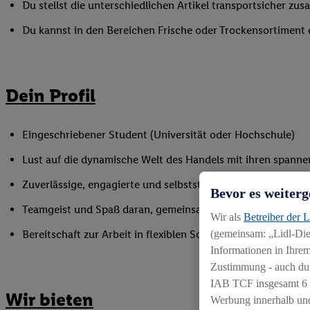
Du stellst die unterschiedlichen Artikel transportsicher zu
Du kannst in den Bereichen Frische oder Trockensortiment
Dein Profil
Eingeschriebener Student (Universität oder Hochschule)
Lust auf die dynamische Welt des Handels mit ihren spann
Zuverlässige, engagierte und selbstständige Arbeitsweise
Bevor es weiterg
Teamgeist und Spaß daran, gemeinsam mit anderen etwas 
Wir als
Betreiber der 
(gemeinsam: „Lidl-Dien
Bereitschaft zur Arbeit in flexiblen Schichtmodellen (auc
Informationen in Ihrem
Zustimmung - auch dur
IAB TCF insgesamt
6
Wir bieten
Werbung innerhalb und