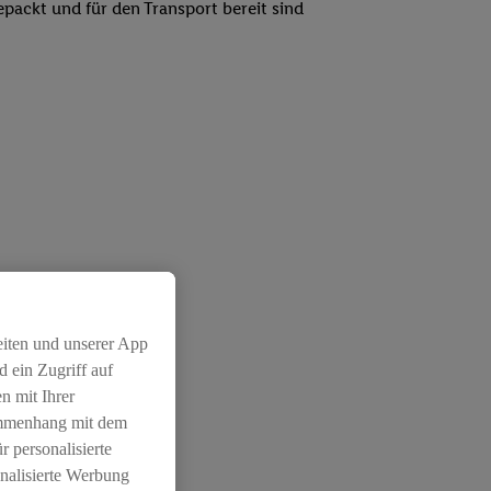
epackt und für den Transport bereit sind
eiten und unserer App
 ein Zugriff auf
n mit Ihrer
ammenhang mit dem
r personalisierte
nalisierte Werbung