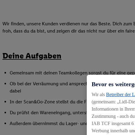
Wir finden, unsere Kunden verdienen nur das Beste. Dich zum B
froh, dass du da bist, und zeigen dir das nicht nur über ein fai
Deine Aufgaben
Gemeinsam mit deinen Teamkollegen sorgst du für eine gepf
Bevor es weiterg
Ob bei der Verräumung und ansprechender Präsentation der
dabei
Wir als
Betreiber der 
In der Scan&Go-Zone stellst du die Funktionsfähigkeit siche
(gemeinsam: „Lidl-Dien
Informationen in Ihrem
Du prüfst den Wareneingang, unterstützt bei Inventurarbei
Zustimmung - auch dur
Außerdem übernimmst du Lager- und Reinigungsarbeiten
IAB TCF insgesamt
6
Werbung innerhalb und