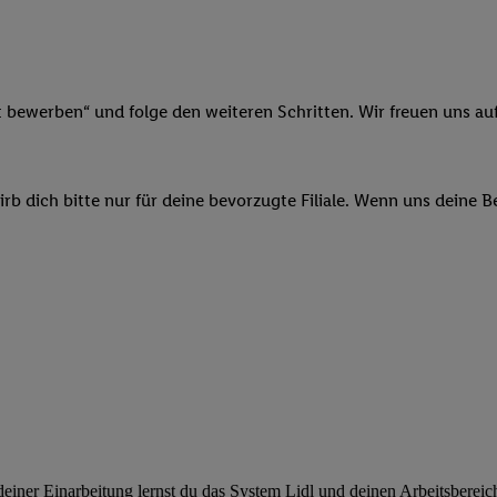
ngen
.
Die Impressen finden Sie hier.
Unter „Anpassen“ können Sie einz
r Partner zulassen; das gilt auch für die nachfolgend schlagwortart
hmen des Einsatzes des IAB TCF für Werbung und Erfolgsmessung:
cherheit, Verhinderung und Aufdeckung von Betrug und Fehlerbehebun
nd Inhalten, Abgleichung und Kombination von Daten aus unterschie
t bewerben“ und folge den weiteren Schritten. Wir freuen uns auf
ner Endgeräte, Identifikation von Geräten anhand automatisch übermit
von Werbekampagnen durch TTD und Nutzung der Telekommunikations
les Marketing, sowie:
b dich bitte nur für deine bevorzugte Filiale. Wenn uns deine 
 Standortdaten. Erstellung von Profilen für personalisierte Werbung.
nformationen auf einem Endgerät. Entwicklung und Verbesserung der A
urch Statistiken oder Kombinationen von Daten aus verschiedenen Qu
 zur Auswahl von Werbeanzeigen. Messung der Werbeleistung. Verwend
alisierter Werbung.
er (Lieferanten)
ner Einarbeitung lernst du das System Lidl und deinen Arbeitsbereich k