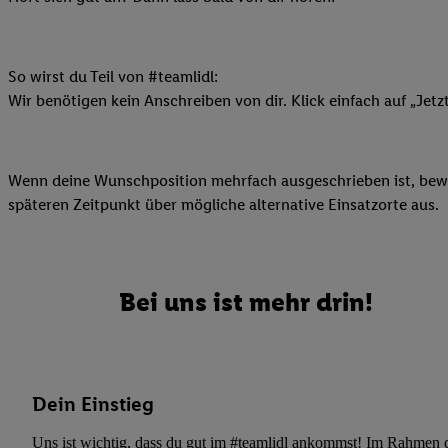
Datenschutzbestimmu
Verwendungszwecke ode
und Funktionen im Ra
Gewährleistung der Si
So wirst du Teil von #teamlidl:
Anzeige von Werbung u
Wir benötigen kein Anschreiben von dir. Klick einfach auf „Jetz
Verknüpfung verschiede
Messung des Erfolgs 
Technologie für digita
Wenn deine Wunschposition mehrfach ausgeschrieben ist, bewir
späteren Zeitpunkt über mögliche alternative Einsatzorte aus.
Verwendung genauer
oder Zugriff auf I
von Zielgruppen d
reduzierter Daten
Bei uns ist mehr drin!
zur Auswahl person
Liste der Partn
Dein Einstieg
Uns ist wichtig, dass du gut im #teamlidl ankommst! Im Rahmen dei