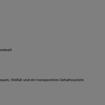
n genannten Partner
 verarbeitet.
er
, die Utiq-
b die Technologie für
er, der anhand der IP-
Utiq erstellt. Wir
ungsverhalten in den
sten wiedererkannt
pielen können. Sie
landweit
ten erläuterten
rtal von Utiq
logie für digitales
re Informationen
trauen, Vielfalt und ein transparentes Gehaltssystem
sen. Durch einen
en unter Einbindung
nd zu Ihrem Recht,