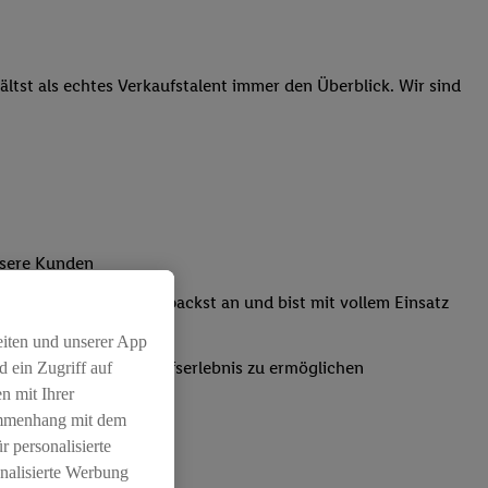
tst als echtes Verkaufstalent immer den Überblick. Wir sind
nsere Kunden
Kassensystemen: Du packst an und bist mit vollem Einsatz
eiten und unserer App
um ein positives Einkaufserlebnis zu ermöglichen
 ein Zugriff auf
n mit Ihrer
ammenhang mit dem
r personalisierte
nalisierte Werbung