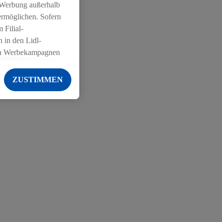
 Werbung außerhalb
ermöglichen. Sofern
 Filial-
 in den Lidl-
on Werbekampagnen
 anderen Diensten
ZUSTIMMEN
ng der Lidl-Dienste,
er Geschlecht -
g einschließlich dem
von Zielgruppen
erarbeitungen auch
on Angeboten sowie
ich in Ihr
ail-Adresse von uns
 um daraus eine
 sogleich
zu erkennen und