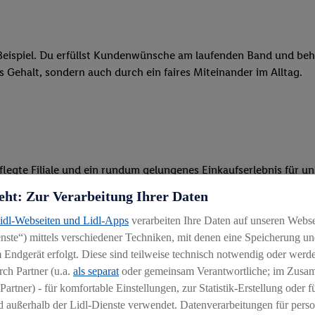
eispiel. Du erfüllst Kundenwünsche am laufenden Band und behäl
res Gehalt, sondern auch durch ein faires Miteinander im Alltag.
legte Filiale und ein rundum gelungenes Einkaufserlebnis für u
eht: Zur Verarbeitung Ihrer Daten
 Ware, beim Backen oder beim Kassieren mit unseren modernen 
Lidl-Webseiten und Lidl-Apps
verarbeiten Ihre Daten auf unseren Webs
r, begeisterst Kunden für das System und bietest Hilfestellung, 
ste“) mittels verschiedener Techniken, mit denen eine Speicherung und
 Endgerät erfolgt. Diese sind teilweise technisch notwendig oder werde
ten und stehst unseren Kunden mit Rat und Tat zur Verfügung
ch Partner (u.a.
als separat
oder gemeinsam Verantwortliche; im Zus
Partner) - für komfortable Einstellungen, zur Statistik-Erstellung oder fü
 außerhalb der Lidl-Dienste verwendet. Datenverarbeitungen für perso