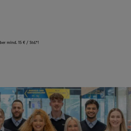
er mind. 15 € / Std.*!