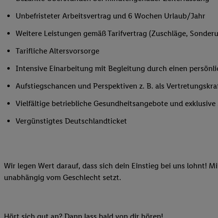
Ihnen personalisierte
Unbefristeter Arbeitsvertrag und 6 Wochen Urlaub/Jahr
auch Ihre in einen Ha
Zudem erlauben Sie u
Weitere Leistungen gemäß Tarifvertrag (Zuschläge, Sonderur
Technologie in den Lid
Tarifliche Altersvorsorge
Sie verfügbar ist. Wenn
Adresse und einer Kun
Intensive Einarbeitung mit Begleitung durch einen persönl
werden diese Kennung 
Aufstiegschancen und Perspektiven z. B. als Vertretungskra
Lidl-Diensten zu erfas
werden, die von Dritte
Vielfältige betriebliche Gesundheitsangebote und exklusiv
können Ihre Einwilligu
Vergünstigtes Deutschlandticket
Möglichkeit, Ihre Einw
(„consenthub“)
oder üb
Marketing“ am unteren 
finden Sie in den
Date
Wir legen Wert darauf, dass sich dein Einstieg bei uns lohnt! M
Durch einen Klick auf
unabhängig vom Geschlecht setzt.
Klick auf „Zustimmen“
sämtlicher genannten P
Ihre Einwilligung jede
Hört sich gut an? Dann lass bald von dir hören!