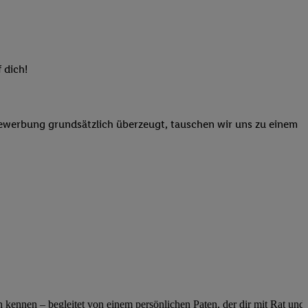
elne
ig benannten Zwecke
g, Bereitstellung und
dlichen Quellen,
 dich!
telter Informationen,
-basierten Utiq-
Bewerbung grundsätzlich überzeugt, tauschen wir uns zu einem
 Speichern von
ngebote. Analyse
ellen. Verwendung
ung von Profilen
ennen – begleitet von einem persönlichen Paten, der dir mit Rat und Ta