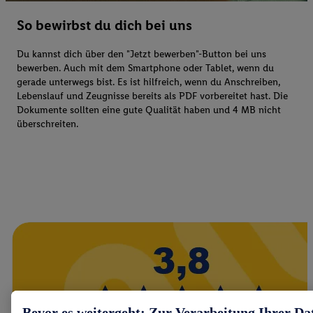
So bewirbst du dich bei uns
Du kannst dich über den "Jetzt bewerben"-Button bei uns
bewerben. Auch mit dem Smartphone oder Tablet, wenn du
gerade unterwegs bist. Es ist hilfreich, wenn du Anschreiben,
Lebenslauf und Zeugnisse bereits als PDF vorbereitet hast. Die
Dokumente sollten eine gute Qualität haben und 4 MB nicht
überschreiten.
Bevor es weitergeht: Zur Verarbeitung Ihrer Da