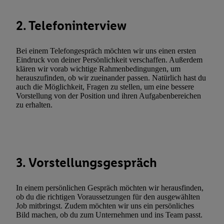
Techniken zulassen. Durch einen Klick auf „Zustimmen“ stimmen 
Verarbeitungen zu sämtlichen vorgenannten Zwecken unter Einbi
2. Telefoninterview
genannten Partner zu. Weitere Informationen, auch zur Speicherd
und zu Ihrem Recht, Ihre Einwilligung jederzeit mit Wirkung für 
Bei einem Telefongespräch möchten wir uns einen ersten
widerrufen, finden Sie in unseren
Datenschutzbestimmungen
.
Die
Eindruck von deiner Persönlichkeit verschaffen. Außerdem
Sie hier.
Unter „Anpassen“ können Sie einzelne Verwendungszwe
klären wir vorab wichtige Rahmenbedingungen, um
zulassen; das gilt auch für die nachfolgend schlagwortartig bena
herauszufinden, ob wir zueinander passen. Natürlich hast du
auch die Möglichkeit, Fragen zu stellen, um eine bessere
Funktionen im Rahmen des Einsatzes des IAB TCF für Werbung
Vorstellung von der Position und ihren Aufgabenbereichen
Erfolgsmessung:
zu erhalten.
Gewährleistung der Sicherheit, Verhinderung und Aufdeckung v
Fehlerbehebung, Bereitstellung und Anzeige von Werbung und In
Abgleichung und Kombination von Daten aus unterschiedlichen 
Verknüpfung verschiedener Endgeräte, Identifikation von Geräte
3. Vorstellungsgespräch
automatisch übermittelter Informationen, Messung des Erfolgs vo
Werbekampagnen durch TTD und Nutzung der Telekommunikatio
Utiq-Technologie für digitales Marketing, sowie:
In einem persönlichen Gespräch möchten wir herausfinden,
ob du die richtigen Voraussetzungen für den ausgewählten
Verwendung genauer Standortdaten. Erstellung von Profilen für 
Job mitbringst. Zudem möchten wir uns ein persönliches
Werbung. Speichern von oder Zugriff auf Informationen auf ei
Bild machen, ob du zum Unternehmen und ins Team passt.