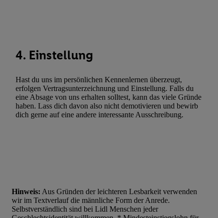
Entwicklung und Verbesserung der Angebote. Analyse von Zie
Statistiken oder Kombinationen von Daten aus verschiedenen Q
Verwendung reduzierter Daten zur Auswahl von Werbeanzeige
Werbeleistung. Verwendung von Profilen zur Auswahl personali
Werbung.
4. Einstellung
Liste der Partner (Lieferanten)
Hast du uns im persönlichen Kennenlernen überzeugt,
erfolgen Vertragsunterzeichnung und Einstellung. Falls du
eine Absage von uns erhalten solltest, kann das viele Gründe
haben. Lass dich davon also nicht demotivieren und bewirb
dich gerne auf eine andere interessante Ausschreibung.
Hinweis:
Aus Gründen der leichteren Lesbarkeit verwenden
wir im Textverlauf die männliche Form der Anrede.
Selbstverständlich sind bei Lidl Menschen jeder
Geschlechtsidentität willkommen. * Mindesteinstiegslohn für