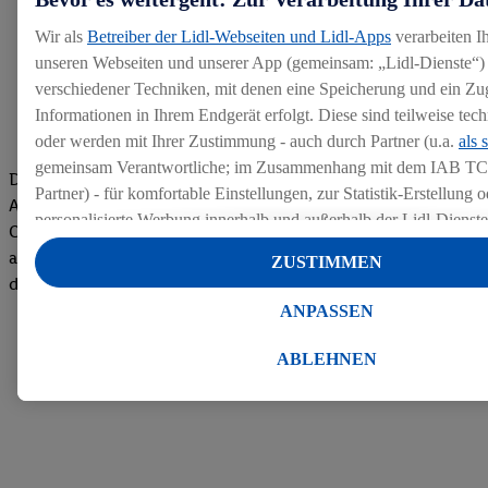
Wir als
Betreiber der Lidl-Webseiten und Lidl-Apps
verarbeiten I
unseren Webseiten und unserer App (gemeinsam: „Lidl-Dienste“) 
verschiedener Techniken, mit denen eine Speicherung und ein Zug
Informationen in Ihrem Endgerät erfolgt. Diese sind teilweise te
oder werden mit Ihrer Zustimmung - auch durch Partner (u.a.
als 
gemeinsam Verantwortliche; im Zusammenhang mit dem IAB TC
Die Bewertungen von aktuellen und ehemaligen Mitarbeitern,
Partner) - für komfortable Einstellungen, zur Statistik-Erstellung o
Azubis und externen Bewerbern haben uns zu einer Top
personalisierte Werbung innerhalb und außerhalb der Lidl-Dienst
Company gemacht. Wir freuen uns über unseren guten Score
Datenverarbeitungen für personalisierte Werbung werden durchge
auf dem Arbeitgeber-Bewertungsportal kununu.Hier geht's zu
ZUSTIMMEN
Werbung auszusteuern und um Dritten die Ausspielung von Werb
den Bewertungen
Lidl-Dienste über die Ihnen und Ihren Haushaltsangehörigen zug
ANPASSEN
Endgeräte zu ermöglichen. Sofern Sie Teilnehmer des Lidl Plus-
werden für diese Zwecke auch Daten aus Ihrem Filial-Kaufverhalte
ABLEHNEN
Zudem werden einem der o.g. Partner Daten über Ihr Kaufverhalte
Diensten zur Verfügung gestellt, damit dieser als
eigenständig Ver
Erfolg von Werbekampagnen seiner Auftraggeber messen kann.
Die Erstellung personalisierter Werbung basiert auf der Generier
Daten von anderen Diensten angereicherten Profilen. Dies umfasst