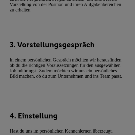
Gewährleistung der Sicherheit, Verhinderung und Aufdeckung v
Vorstellung von der Position und ihren Aufgabenbereichen
Fehlerbehebung, Bereitstellung und Anzeige von Werbung und In
zu erhalten.
Abgleichung und Kombination von Daten aus unterschiedlichen 
Verknüpfung verschiedener Endgeräte, Identifikation von Geräte
automatisch übermittelter Informationen, Messung des Erfolgs vo
Werbekampagnen durch TTD und Nutzung der Telekommunikatio
3. Vorstellungsgespräch
Utiq-Technologie für digitales Marketing, sowie:
Verwendung genauer Standortdaten. Erstellung von Profilen für 
In einem persönlichen Gespräch möchten wir herausfinden,
Werbung. Speichern von oder Zugriff auf Informationen auf ei
ob du die richtigen Voraussetzungen für den ausgewählten
Entwicklung und Verbesserung der Angebote. Analyse von Zie
Job mitbringst. Zudem möchten wir uns ein persönliches
Statistiken oder Kombinationen von Daten aus verschiedenen Q
Bild machen, ob du zum Unternehmen und ins Team passt.
Verwendung reduzierter Daten zur Auswahl von Werbeanzeige
Werbeleistung. Verwendung von Profilen zur Auswahl personali
Werbung.
Liste der Partner (Lieferanten)
4. Einstellung
Hast du uns im persönlichen Kennenlernen überzeugt,