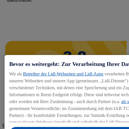
überschreiten.
Bevor es weitergeht: Zur Verarbeitung Ihrer Da
Wir als
Betreiber der Lidl-Webseiten und Lidl-Apps
verarbeiten I
unseren Webseiten und unserer App (gemeinsam: „Lidl-Dienste“) 
verschiedener Techniken, mit denen eine Speicherung und ein Zug
Informationen in Ihrem Endgerät erfolgt. Diese sind teilweise te
oder werden mit Ihrer Zustimmung - auch durch Partner (u.a.
als 
gemeinsam Verantwortliche; im Zusammenhang mit dem IAB TC
Partner) - für komfortable Einstellungen, zur Statistik-Erstellung o
personalisierte Werbung innerhalb und außerhalb der Lidl-Dienst
Die Bewertungen von aktuellen und ehemaligen Mitarbeitern,