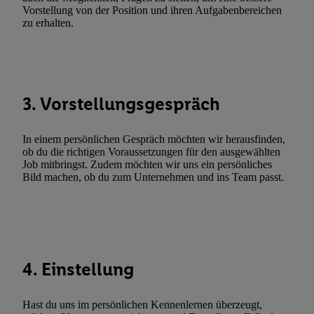
Gewährleistung der Sicherheit, Verhinderung und Aufdeckung v
Vorstellung von der Position und ihren Aufgabenbereichen
Fehlerbehebung, Bereitstellung und Anzeige von Werbung und In
zu erhalten.
Abgleichung und Kombination von Daten aus unterschiedlichen 
Verknüpfung verschiedener Endgeräte, Identifikation von Geräte
automatisch übermittelter Informationen, Messung des Erfolgs vo
Werbekampagnen durch TTD und Nutzung der Telekommunikatio
3. Vorstellungsgespräch
Utiq-Technologie für digitales Marketing, sowie:
Verwendung genauer Standortdaten. Erstellung von Profilen für 
In einem persönlichen Gespräch möchten wir herausfinden,
Werbung. Speichern von oder Zugriff auf Informationen auf ei
ob du die richtigen Voraussetzungen für den ausgewählten
Entwicklung und Verbesserung der Angebote. Analyse von Zie
Job mitbringst. Zudem möchten wir uns ein persönliches
Statistiken oder Kombinationen von Daten aus verschiedenen Q
Bild machen, ob du zum Unternehmen und ins Team passt.
Verwendung reduzierter Daten zur Auswahl von Werbeanzeige
Werbeleistung. Verwendung von Profilen zur Auswahl personali
Werbung.
Liste der Partner (Lieferanten)
4. Einstellung
Hast du uns im persönlichen Kennenlernen überzeugt,