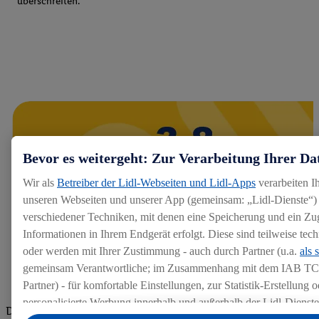
überschreiten.
Bevor es weitergeht: Zur Verarbeitung Ihrer Da
Wir als
Betreiber der Lidl-Webseiten und Lidl-Apps
verarbeiten I
unseren Webseiten und unserer App (gemeinsam: „Lidl-Dienste“) 
verschiedener Techniken, mit denen eine Speicherung und ein Zug
Informationen in Ihrem Endgerät erfolgt. Diese sind teilweise te
oder werden mit Ihrer Zustimmung - auch durch Partner (u.a.
als 
gemeinsam Verantwortliche; im Zusammenhang mit dem IAB TC
Partner) - für komfortable Einstellungen, zur Statistik-Erstellung o
personalisierte Werbung innerhalb und außerhalb der Lidl-Dienst
Die Bewertungen von aktuellen und ehemaligen Mitarbeitern,