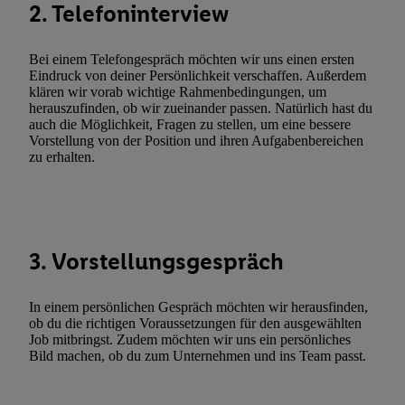
2. Telefoninterview
zulassen; das gilt auch für die nachfolgend schlagwortartig bena
Funktionen im Rahmen des Einsatzes des IAB TCF für Werbung
Bei einem Telefongespräch möchten wir uns einen ersten
Erfolgsmessung:
Eindruck von deiner Persönlichkeit verschaffen. Außerdem
Gewährleistung der Sicherheit, Verhinderung und Aufdeckung v
klären wir vorab wichtige Rahmenbedingungen, um
Fehlerbehebung, Bereitstellung und Anzeige von Werbung und In
herauszufinden, ob wir zueinander passen. Natürlich hast du
auch die Möglichkeit, Fragen zu stellen, um eine bessere
Abgleichung und Kombination von Daten aus unterschiedlichen 
Vorstellung von der Position und ihren Aufgabenbereichen
Verknüpfung verschiedener Endgeräte, Identifikation von Geräte
zu erhalten.
automatisch übermittelter Informationen, Messung des Erfolgs vo
Werbekampagnen durch TTD und Nutzung der Telekommunikatio
Utiq-Technologie für digitales Marketing, sowie:
Verwendung genauer Standortdaten. Erstellung von Profilen für 
3. Vorstellungsgespräch
Werbung. Speichern von oder Zugriff auf Informationen auf ei
Entwicklung und Verbesserung der Angebote. Analyse von Zie
In einem persönlichen Gespräch möchten wir herausfinden,
Statistiken oder Kombinationen von Daten aus verschiedenen Q
ob du die richtigen Voraussetzungen für den ausgewählten
Verwendung reduzierter Daten zur Auswahl von Werbeanzeige
Job mitbringst. Zudem möchten wir uns ein persönliches
Werbeleistung. Verwendung von Profilen zur Auswahl personali
Bild machen, ob du zum Unternehmen und ins Team passt.
Werbung.