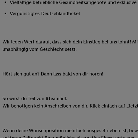
Vielfältige betriebliche Gesundheitsangebote und exklusiv
Ihnen personalisierte
auch Ihre in einen Ha
Vergünstigtes Deutschlandticket
Zudem erlauben Sie u
Technologie in den Lid
Sie verfügbar ist. Wenn
Wir legen Wert darauf, dass sich dein Einstieg bei uns lohnt! M
Adresse und einer Kun
unabhängig vom Geschlecht setzt.
werden diese Kennung 
Lidl-Diensten zu erfas
werden, die von Dritte
können Ihre Einwilligu
Hört sich gut an? Dann lass bald von dir hören!
Möglichkeit, Ihre Einw
(„consenthub“)
oder üb
Marketing“ am unteren 
So wirst du Teil von #teamlidl:
finden Sie in den
Date
Wir benötigen kein Anschreiben von dir. Klick einfach auf „Jetz
Durch einen Klick auf
Klick auf „Zustimmen“
sämtlicher genannten P
Wenn deine Wunschposition mehrfach ausgeschrieben ist, bewir
Ihre Einwilligung jede
späteren Zeitpunkt über mögliche alternative Einsatzorte aus.