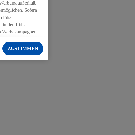
 Werbung außerhalb
ermöglichen. Sofern
 Filial-
 in den Lidl-
on Werbekampagnen
 anderen Diensten
ZUSTIMMEN
ng der Lidl-Dienste,
er Geschlecht -
g einschließlich dem
von Zielgruppen
erarbeitungen auch
on Angeboten sowie
ich in Ihr
ail-Adresse von uns
 um daraus eine
 sogleich
zu erkennen und