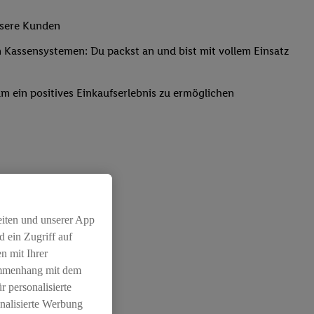
nsere Kunden
Kassensystemen: Du packst an und bist mit vollem Einsatz
um ein positives Einkaufserlebnis zu ermöglichen
eiten und unserer App
 ein Zugriff auf
n mit Ihrer
ammenhang mit dem
r personalisierte
nalisierte Werbung