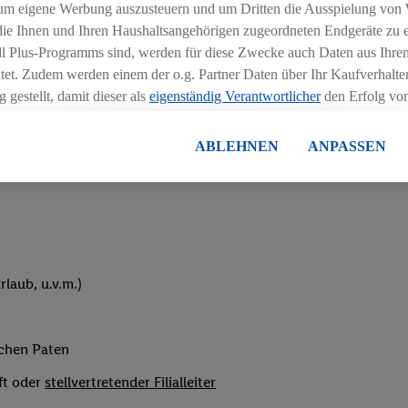
um eigene Werbung auszusteuern und um Dritten die Ausspielung von
hichtmodellen in Absprache mit der Führungskraft
 die Ihnen und Ihren Haushaltsangehörigen zugeordneten Endgeräte zu 
dl Plus-Programms sind, werden für diese Zwecke auch Daten aus Ihrem
tet. Zudem werden einem der o.g. Partner Daten über Ihr Kaufverhalten
 gestellt, damit dieser als
eigenständig Verantwortlicher
den Erfolg v
essen kann.
lisierter Werbung basiert auf der Generierung von auch mit Daten von
ABLEHNEN
ANPASSEN
eihnachtsgeld
en. Dies umfasst die Zusammenführung von Daten (z.B. über Ihre Nutzu
en Lidl-Diensten, Informationen aus Ihrem Kundenkonto - z.B. Alter od
andortdaten) auch über verschiedene Endgeräte und Lidl-Dienste hinwe
er dem Zugriff auf Informationen auf Ihren Endgeräten zur Erstellung 
en). Im Zusammenhang mit dem Ausspielen dieser Werbung erfolgen V
gsmessung der Werbung, zur Zielgruppenforschung, zur Entwicklung v
laub, u.v.m.)
rung und Optimierung dieser Werbeausspielungen.
ustimmung dazu erteilen und danach ein Lidl Plus-Konto erstellen bzw. s
-Konto einloggen, kann darüber hinaus auch Ihre dort angegebene E-M
ichen Paten
wortlichkeit mit einem der oben genannten Partner verwendet werden,
ng zu erstellen (die sogenannte EUID), die wir sodann ähnlich wie die
ft oder
stellvertretender Filialleiter
nung verwenden können, um Sie in von Dritten betriebenen Diensten 