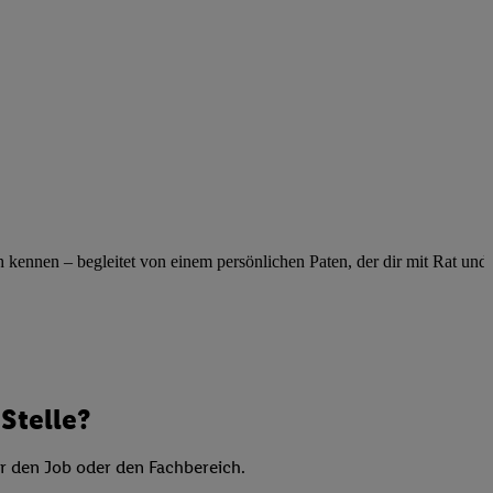
elne
ig benannten Zwecke
g, Bereitstellung und
dlichen Quellen,
telter Informationen,
-basierten Utiq-
 Speichern von
ngebote. Analyse
ennen – begleitet von einem persönlichen Paten, der dir mit Rat und Ta
ellen. Verwendung
ung von Profilen
Stelle?
er den Job oder den Fachbereich.