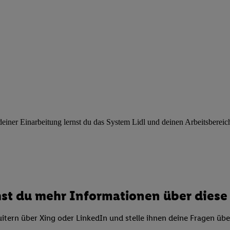
ngen
.
Die Impressen finden Sie hier.
Unter „Anpassen“ können Sie einz
r Partner zulassen; das gilt auch für die nachfolgend schlagwortart
hmen des Einsatzes des IAB TCF für Werbung und Erfolgsmessung:
cherheit, Verhinderung und Aufdeckung von Betrug und Fehlerbehebun
nd Inhalten, Abgleichung und Kombination von Daten aus unterschie
ner Endgeräte, Identifikation von Geräten anhand automatisch übermit
von Werbekampagnen durch TTD und Nutzung der Telekommunikations
les Marketing, sowie:
 Standortdaten. Erstellung von Profilen für personalisierte Werbung.
nformationen auf einem Endgerät. Entwicklung und Verbesserung der A
ner Einarbeitung lernst du das System Lidl und deinen Arbeitsbereich k
urch Statistiken oder Kombinationen von Daten aus verschiedenen Qu
 zur Auswahl von Werbeanzeigen. Messung der Werbeleistung. Verwend
alisierter Werbung.
er (Lieferanten)
st du mehr Informationen über diese 
itern über Xing oder LinkedIn und stelle ihnen deine Fragen üb