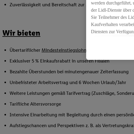
werden durchgeführt, 
Zuverlässigkeit und Bereitschaft zur Arbeit in flexiblen Sc
der Lidl-Dienste über
Sie Teilnehmer des Li
Kaufverhalten verarbei
Wir bieten
Diensten zur Verfügung
seiner Auftraggeber m
Die Erstellung persona
Übertariflicher
Mindesteinstiegslohn
sowie Urlaubs- und W
angereicherten Profil
Ihr Kaufverhalten in d
Exklusiver 5 % Einkaufsrabatt in unseren Filialen
sowie Ihre genauen St
Bezahlte Überstunden bei minutengenauer Zeiterfassung
Speichern von und/ od
(sogenannten Segment
Unbefristeter Arbeitsvertrag und 6 Wochen Urlaub/Jahr
zur Leistungs-/ Erfol
Weitere Leistungen gemäß Tarifvertrag (Zuschläge, Sonderur
zur technischen Siche
Sofern Sie hier Ihre Z
Tarifliche Altersvorsorge
bestehendes Lidl Plus
Intensive Einarbeitung mit Begleitung durch einen persönl
in gemeinsamer Verant
spezielle Online-Kennu
Aufstiegschancen und Perspektiven z. B. als Vertretungskra
beschriebene Utiq-Ken