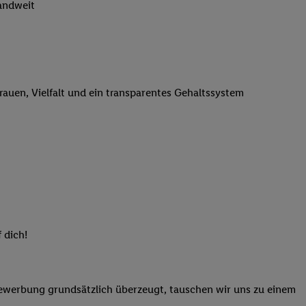
landweit
n genannten Partner
 verarbeitet.
er
, die Utiq-
b die Technologie für
er, der anhand der IP-
trauen, Vielfalt und ein transparentes Gehaltssystem
Utiq erstellt. Wir
ungsverhalten in den
sten wiedererkannt
pielen können. Sie
ten erläuterten
rtal von Utiq
logie für digitales
re Informationen
 dich!
sen. Durch einen
en unter Einbindung
nd zu Ihrem Recht,
Bewerbung grundsätzlich überzeugt, tauschen wir uns zu einem