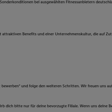
e Sonderkonditionen bei ausgewählten Fitnessanbietern deutsch
 Werbung auszuspielen. Hierzu wird von uns und einem der anderen obe
shwert umgewandelte E-Mail-Adresse in gemeinsamer Verantwortlichkeit
ns, der Utiq SA/NV („Utiq“) und Ihrem
Telekommunikationsnetzbetreib
l-Diensten einzusetzen. Utiq prüft zunächst anhand Ihrer IP-Adresse, o
 das der Fall ist, gibt Utiq Ihre IP-Adresse an Ihren Netzbetreiber weit
it attraktiven Benefits und einer Unternehmenskultur, die auf Zu
denkonto-Referenz, wie z.B. Ihrer Mobilfunknummer, eine Kennung für 
verwenden, um Sie wiederzuerkennen und Erkenntnisse über Ihr Nutz
sen. Insbesondere können Sie mittels dieser Technologie auch auf Dien
n betrieben werden, damit wir Ihnen dort personalisierte Werbung auss
ng speziell zur Nutzung der Utiq-Technologie - zusätzlich zur weiter un
illigung generell zu widerrufen - jederzeit auch über
das Datenschutzpo
er „Anpassen“/„Nutzung der Telekommunikations-basierten Utiq-Techno
Ende dieser Einwilligung (nur für die Lidl-Dienste) widerrufen. Weite
nschutzbestimmungen von Utiq
.
t bewerben“ und folge den weiteren Schritten. Wir freuen uns auf
 „Ablehnen“ können Sie nur den Einsatz notwendiger Techniken zulas
 stimmen Sie allen Verarbeitungen zu sämtlichen vorgenannten Zweck
artner zu. Weitere Informationen, auch zur Speicherdauer der Daten u
b dich bitte nur für deine bevorzugte Filiale. Wenn uns deine 
rzeit mit Wirkung für die Zukunft zu widerrufen, finden Sie in unseren