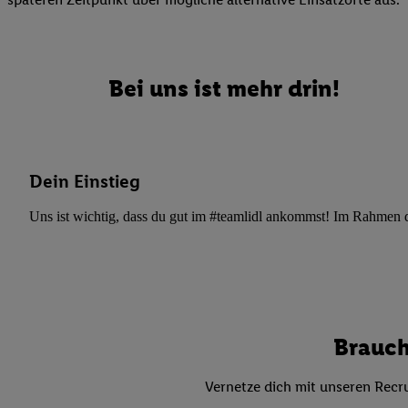
Datenschutzbestimmu
Verwendungszwecke ode
und Funktionen im Ra
Gewährleistung der Si
Bei uns ist mehr drin!
Anzeige von Werbung u
Verknüpfung verschiede
Messung des Erfolgs 
Technologie für digita
Dein Einstieg
Verwendung genauer
oder Zugriff auf I
Uns ist wichtig, dass du gut im #teamlidl ankommst! Im Rahmen dei
von Zielgruppen d
reduzierter Daten
zur Auswahl person
Liste der Partn
Brauch
Vernetze dich mit unseren Recru