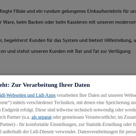
legte Filiale und ein rundum gelungenes Einkaufserlebnis für u
 Ware, beim Backen oder beim Kassieren mit unseren modernen 
r, begeisterst Kunden für das System und bietest Hilfestellung, 
ten und stehst unseren Kunden mit Rat und Tat zur Verfügung
eht: Zur Verarbeitung Ihrer Daten
Lidl-Webseiten und Lidl-Apps
verarbeiten Ihre Daten auf unseren Webs
ste“) mittels verschiedener Techniken, mit denen eine Speicherung und
uereinsteiger
 Endgerät erfolgt. Diese sind teilweise technisch notwendig oder werde
ch Partner (u.a.
als separat
oder gemeinsam Verantwortliche; im Zus
igkeit an wechselnde Aufgaben
Partner) - für komfortable Einstellungen, zur Statistik-Erstellung oder fü
chen
 außerhalb der Lidl-Dienste verwendet. Datenverarbeitungen für perso