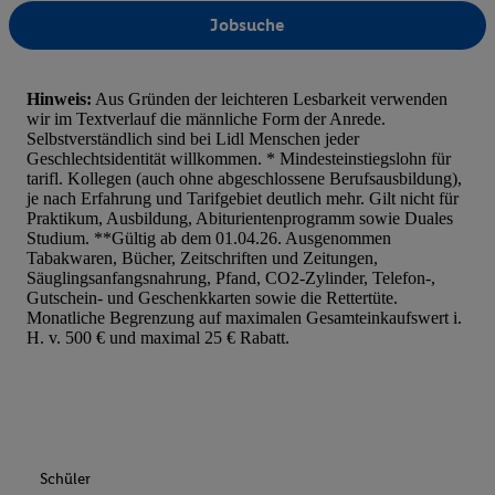
automatisch übermittelter Informationen, Messung des Erfolgs vo
Jobsuche
Werbekampagnen durch TTD und Nutzung der Telekommunikatio
Utiq-Technologie für digitales Marketing, sowie:
Verwendung genauer Standortdaten. Erstellung von Profilen für 
Hinweis:
Aus Gründen der leichteren Lesbarkeit verwenden
wir im Textverlauf die männliche Form der Anrede.
Werbung. Speichern von oder Zugriff auf Informationen auf ei
Selbstverständlich sind bei Lidl Menschen jeder
Entwicklung und Verbesserung der Angebote. Analyse von Zie
Geschlechtsidentität willkommen. * Mindesteinstiegslohn für
Statistiken oder Kombinationen von Daten aus verschiedenen Q
tarifl. Kollegen (auch ohne abgeschlossene Berufsausbildung),
je nach Erfahrung und Tarifgebiet deutlich mehr. Gilt nicht für
Verwendung reduzierter Daten zur Auswahl von Werbeanzeige
Praktikum, Ausbildung, Abiturientenprogramm sowie Duales
Werbeleistung. Verwendung von Profilen zur Auswahl personali
Studium. **Gültig ab dem 01.04.26. Ausgenommen
Werbung.
Tabakwaren, Bücher, Zeitschriften und Zeitungen,
Säuglingsanfangsnahrung, Pfand, CO2-Zylinder, Telefon-,
Liste der Partner (Lieferanten)
Gutschein- und Geschenkkarten sowie die Rettertüte.
Monatliche Begrenzung auf maximalen Gesamteinkaufswert i.
H. v. 500 € und maximal 25 € Rabatt.
Schüler