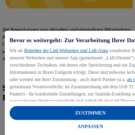
Die Bewertungen von aktuellen und ehemaligen Mitarbeitern,
Azubis und externen Bewerbern haben uns zu einer Top
Bevor es weitergeht: Zur Verarbeitung Ihrer Da
Company gemacht. Wir freuen uns über unseren guten Score
Wir als
Betreiber der Lidl-Webseiten und Lidl-Apps
verarbeiten I
auf dem Arbeitgeber-Bewertungsportal kununu.Hier geht's zu
unseren Webseiten und unserer App (gemeinsam: „Lidl-Dienste“) 
den Bewertungen
verschiedener Techniken, mit denen eine Speicherung und ein Zug
Informationen in Ihrem Endgerät erfolgt. Diese sind teilweise te
oder werden mit Ihrer Zustimmung - auch durch Partner (u.a.
als 
So geht es nach der
gemeinsam Verantwortliche; im Zusammenhang mit dem IAB TC
Partner) - für komfortable Einstellungen, zur Statistik-Erstellung o
Bewerbung weiter:
personalisierte Werbung innerhalb und außerhalb der Lidl-Dienst
Datenverarbeitungen für personalisierte Werbung werden durchge
ZUSTIMMEN
Werbung auszusteuern und um Dritten die Ausspielung von Werb
Lidl-Dienste über die Ihnen und Ihren Haushaltsangehörigen zug
ANPASSEN
1. Bestätigung
Endgeräte zu ermöglichen. Sofern Sie Teilnehmer des Lidl Plus-