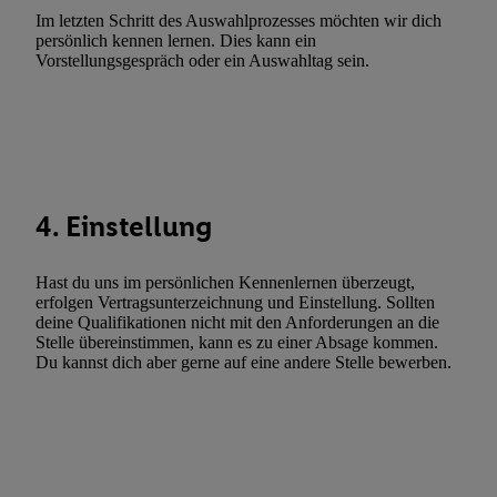
Im letzten Schritt des Auswahlprozesses möchten wir dich
Utiq-Technologie für digitales Marketing, sowie:
persönlich kennen lernen. Dies kann ein
Vorstellungsgespräch oder ein Auswahltag sein.
Verwendung genauer Standortdaten. Erstellung von Profilen für 
Werbung. Speichern von oder Zugriff auf Informationen auf ei
Entwicklung und Verbesserung der Angebote. Analyse von Zie
Statistiken oder Kombinationen von Daten aus verschiedenen Q
Verwendung reduzierter Daten zur Auswahl von Werbeanzeige
Werbeleistung. Verwendung von Profilen zur Auswahl personali
4. Einstellung
Werbung.
Liste der Partner (Lieferanten)
Hast du uns im persönlichen Kennenlernen überzeugt,
erfolgen Vertragsunterzeichnung und Einstellung. Sollten
deine Qualifikationen nicht mit den Anforderungen an die
Stelle übereinstimmen, kann es zu einer Absage kommen.
Du kannst dich aber gerne auf eine andere Stelle bewerben.