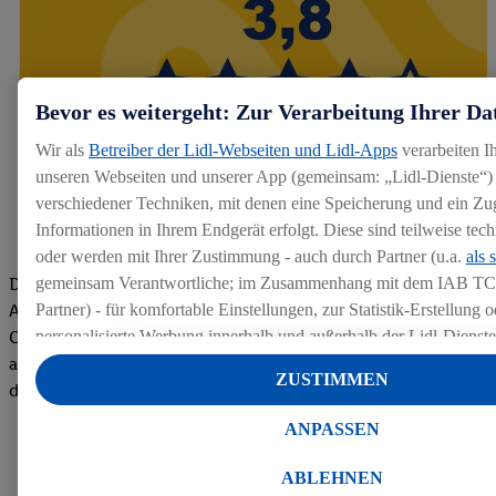
Bevor es weitergeht: Zur Verarbeitung Ihrer Da
Wir als
Betreiber der Lidl-Webseiten und Lidl-Apps
verarbeiten I
unseren Webseiten und unserer App (gemeinsam: „Lidl-Dienste“) 
verschiedener Techniken, mit denen eine Speicherung und ein Zug
Informationen in Ihrem Endgerät erfolgt. Diese sind teilweise te
oder werden mit Ihrer Zustimmung - auch durch Partner (u.a.
als 
Die Bewertungen von aktuellen und ehemaligen Mitarbeitern,
gemeinsam Verantwortliche; im Zusammenhang mit dem IAB TC
Azubis und externen Bewerbern haben uns zu einer Top
Partner) - für komfortable Einstellungen, zur Statistik-Erstellung o
Company gemacht. Wir freuen uns über unseren guten Score
personalisierte Werbung innerhalb und außerhalb der Lidl-Dienst
auf dem Arbeitgeber-Bewertungsportal kununu.Hier geht's zu
Datenverarbeitungen für personalisierte Werbung werden durchge
ZUSTIMMEN
den Bewertungen
Werbung auszusteuern und um Dritten die Ausspielung von Werb
Lidl-Dienste über die Ihnen und Ihren Haushaltsangehörigen zug
ANPASSEN
Endgeräte zu ermöglichen. Sofern Sie Teilnehmer des Lidl Plus-
werden für diese Zwecke auch Daten aus Ihrem Filial-Kaufverhalte
ABLEHNEN
Zudem werden einem der o.g. Partner Daten über Ihr Kaufverhalte