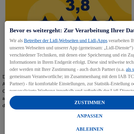
Bevor es weitergeht: Zur Verarbeitung Ihrer Da
Wir als
Betreiber der Lidl-Webseiten und Lidl-Apps
verarbeiten I
unseren Webseiten und unserer App (gemeinsam: „Lidl-Dienste“) 
verschiedener Techniken, mit denen eine Speicherung und ein Zug
Informationen in Ihrem Endgerät erfolgt. Diese sind teilweise te
oder werden mit Ihrer Zustimmung - auch durch Partner (u.a.
als 
Die Bewertungen von aktuellen und ehemaligen Mitarbeitern,
gemeinsam Verantwortliche; im Zusammenhang mit dem IAB TC
Azubis und externen Bewerbern haben uns zu einer Top
Partner) - für komfortable Einstellungen, zur Statistik-Erstellung o
Company gemacht. Wir freuen uns über unseren guten Score
personalisierte Werbung innerhalb und außerhalb der Lidl-Dienst
auf dem Arbeitgeber-Bewertungsportal kununu.Hier geht's zu
Datenverarbeitungen für personalisierte Werbung werden durchge
ZUSTIMMEN
den Bewertungen
Werbung auszusteuern und um Dritten die Ausspielung von Werb
Lidl-Dienste über die Ihnen und Ihren Haushaltsangehörigen zug
ANPASSEN
Endgeräte zu ermöglichen. Sofern Sie Teilnehmer des Lidl Plus-
werden für diese Zwecke auch Daten aus Ihrem Filial-Kaufverhalte
ABLEHNEN
Zudem werden einem der o.g. Partner Daten über Ihr Kaufverhalte