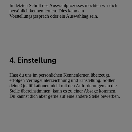
Im letzten Schritt des Auswahlprozesses möchten wir dich
Utiq-Technologie für digitales Marketing, sowie:
persönlich kennen lernen. Dies kann ein
Vorstellungsgespräch oder ein Auswahltag sein.
Verwendung genauer Standortdaten. Erstellung von Profilen für 
Werbung. Speichern von oder Zugriff auf Informationen auf ei
Entwicklung und Verbesserung der Angebote. Analyse von Zie
Statistiken oder Kombinationen von Daten aus verschiedenen Q
Verwendung reduzierter Daten zur Auswahl von Werbeanzeige
Werbeleistung. Verwendung von Profilen zur Auswahl personali
4. Einstellung
Werbung.
Liste der Partner (Lieferanten)
Hast du uns im persönlichen Kennenlernen überzeugt,
erfolgen Vertragsunterzeichnung und Einstellung. Sollten
deine Qualifikationen nicht mit den Anforderungen an die
Stelle übereinstimmen, kann es zu einer Absage kommen.
Du kannst dich aber gerne auf eine andere Stelle bewerben.