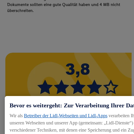
Dokumente sollten eine gute Qualität haben und 4 MB nicht
überschreiten.
Bevor es weitergeht: Zur Verarbeitung Ihrer Da
Wir als
Betreiber der Lidl-Webseiten und Lidl-Apps
verarbeiten I
unseren Webseiten und unserer App (gemeinsam: „Lidl-Dienste“) 
verschiedener Techniken, mit denen eine Speicherung und ein Zug