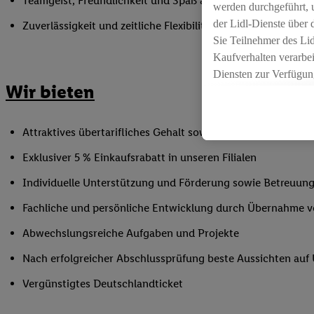
Teamgeist, Freundlichkeit und Spaß am Umgang mit Mens
werden durchgeführt, 
der Lidl-Dienste über
Zuverlässigkeit und zeitliche Flexibilität innerhalb der Öffnu
Sie Teilnehmer des Li
Kaufverhalten verarbei
Diensten zur Verfügung
Wir bieten
seiner Auftraggeber m
Die Erstellung persona
angereicherten Profil
Attraktives übertarifliches Gehalt sowie Urlaubs- und Weih
Ihr Kaufverhalten in d
Exklusiver 5 % Einkaufsrabatt in unseren Filialen
sowie Ihre genauen St
Speichern von und/ od
Individuelle Unterstützung und Förderung sowie Betreuung
(sogenannten Segment
Fachliche und persönliche Entwicklung durch Übernahme 
zur Leistungs-/ Erfol
zur technischen Siche
Abwechslungsreiche Aufgaben und Projekte
Sofern Sie hier Ihre Z
Nach erfolgreicher Abschlussprüfung beste Aussichten au
bestehendes Lidl Plus
in gemeinsamer Verant
Vergünstigtes Deutschlandticket
spezielle Online-Kennu
beschriebene Utiq-Ken