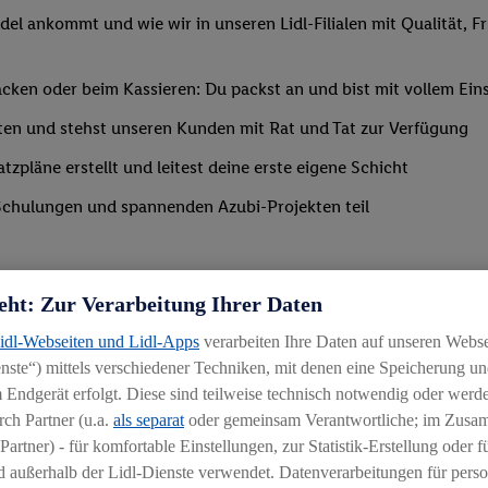
del ankommt und wie wir in unseren Lidl-Filialen mit Qualität, F
ken oder beim Kassieren: Du packst an und bist mit vollem Eins
ten und stehst unseren Kunden mit Rat und Tat zur Verfügung
tzpläne erstellt und leitest deine erste eigene Schicht
Schulungen und spannenden Azubi-Projekten teil
eht: Zur Verarbeitung Ihrer Daten
Lidl-Webseiten und Lidl-Apps
verarbeiten Ihre Daten auf unseren Webs
ste“) mittels verschiedener Techniken, mit denen eine Speicherung und
 Endgerät erfolgt. Diese sind teilweise technisch notwendig oder werde
ch Partner (u.a.
als separat
oder gemeinsam Verantwortliche; im Zus
Partner) - für komfortable Einstellungen, zur Statistik-Erstellung oder fü
 außerhalb der Lidl-Dienste verwendet. Datenverarbeitungen für perso