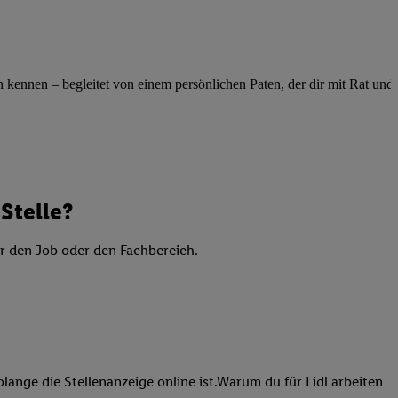
elne
ig benannten Zwecke
g, Bereitstellung und
ennen – begleitet von einem persönlichen Paten, der dir mit Rat und Ta
dlichen Quellen,
telter Informationen,
-basierten Utiq-
 Speichern von
ngebote. Analyse
Stelle?
ellen. Verwendung
ung von Profilen
er den Job oder den Fachbereich.
lange die Stellenanzeige online ist.Warum du für Lidl arbeiten