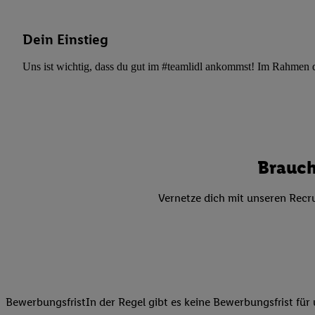
Datenschutzbestimmu
Verwendungszwecke ode
und Funktionen im Ra
Dein Einstieg
Gewährleistung der Si
Uns ist wichtig, dass du gut im #teamlidl ankommst! Im Rahmen dei
Anzeige von Werbung u
Verknüpfung verschiede
Messung des Erfolgs 
Technologie für digita
Verwendung genauer
oder Zugriff auf I
Brauch
von Zielgruppen d
reduzierter Daten
Vernetze dich mit unseren Recru
zur Auswahl person
Liste der Partn
BewerbungsfristIn der Regel gibt es keine Bewerbungsfrist für 