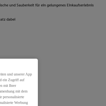
rische und Sauberkeit für ein gelungenes Einkaufserlebnis
atz dabei
eiten und unserer App
 ein Zugriff auf
n mit Ihrer
ammenhang mit dem
r personalisierte
nalisierte Werbung