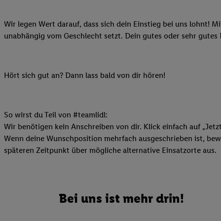
Ihnen personalisierte
auch Ihre in einen Ha
Wir legen Wert darauf, dass sich dein Einstieg bei uns lohnt! M
Zudem erlauben Sie u
unabhängig vom Geschlecht setzt. Dein gutes oder sehr gutes
Technologie in den Lid
Sie verfügbar ist. Wenn
Adresse und einer Kun
Hört sich gut an? Dann lass bald von dir hören!
werden diese Kennung 
Lidl-Diensten zu erfas
werden, die von Dritte
So wirst du Teil von #teamlidl:
können Ihre Einwilligu
Wir benötigen kein Anschreiben von dir. Klick einfach auf „Jetz
Möglichkeit, Ihre Einw
Wenn deine Wunschposition mehrfach ausgeschrieben ist, bewir
(„consenthub“)
oder üb
späteren Zeitpunkt über mögliche alternative Einsatzorte aus.
Marketing“ am unteren 
finden Sie in den
Date
Durch einen Klick auf
Klick auf „Zustimmen“
Bei uns ist mehr drin!
sämtlicher genannten P
Ihre Einwilligung jede