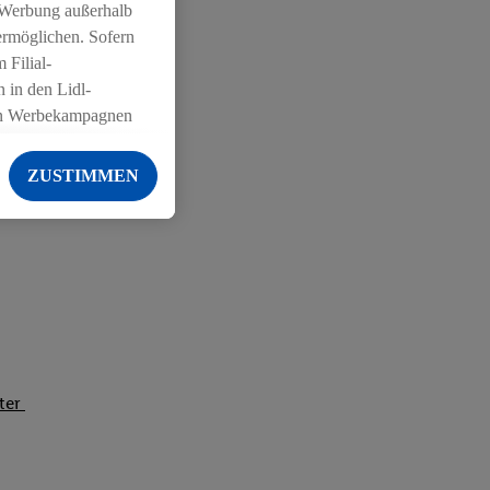
 Werbung außerhalb
ermöglichen. Sofern
 Filial-
 in den Lidl-
on Werbekampagnen
 anderen Diensten
ZUSTIMMEN
ng der Lidl-Dienste,
er Geschlecht -
g einschließlich dem
von Zielgruppen
erarbeitungen auch
on Angeboten sowie
ich in Ihr
iter
ail-Adresse von uns
 um daraus eine
 sogleich
zu erkennen und