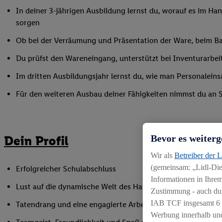
In deiner 3-jährigen Ausbildung lernst du, worauf es im Han
sorgen
Ob bei der Verräumung und Präsentation der Ware, beim Bac
Du prüfst den Wareneingang, unterstützt bei Inventurarbei
Im dritten Ausbildungsjahr lernst du, wie man Personaleinsa
Für den weiteren Ausbau deiner Fähigkeiten nimmst du an 
Dein Profil
Bevor es weiterg
Wir als
Betreiber der 
(gemeinsam: „Lidl-Dien
Erfolgreicher Schulabschluss
Informationen in Ihrem
Lust auf die dynamische Welt des Handels
Zustimmung - auch dur
IAB TCF insgesamt
6
Tatendrang und eine engagierte Arbeitsweise
Werbung innerhalb und