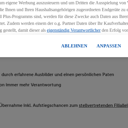
chen
um eigene Werbung auszusteuern und um Dritten die Ausspielung von
 die Ihnen und Ihren Haushaltsangehörigen zugeordneten Endgeräte zu 
ngszeiten deiner Filiale
dl Plus-Programms sind, werden für diese Zwecke auch Daten aus Ihrem
tet. Zudem werden einem der o.g. Partner Daten über Ihr Kaufverhalten
 gestellt, damit dieser als
eigenständig Verantwortlicher
den Erfolg v
essen kann.
lisierter Werbung basiert auf der Generierung von auch mit Daten von
ABLEHNEN
ANPASSEN
en. Dies umfasst die Zusammenführung von Daten (z.B. über Ihre Nutzu
nachtsgeld
en Lidl-Diensten, Informationen aus Ihrem Kundenkonto - z.B. Alter od
andortdaten) auch über verschiedene Endgeräte und Lidl-Dienste hinwe
er dem Zugriff auf Informationen auf Ihren Endgeräten zur Erstellung 
 durch erfahrene Ausbilder und einen persönlichen Paten
en). Im Zusammenhang mit dem Ausspielen dieser Werbung erfolgen V
von immer mehr Verantwortung
gsmessung der Werbung, zur Zielgruppenforschung, zur Entwicklung v
rung und Optimierung dieser Werbeausspielungen.
ustimmung dazu erteilen und danach ein Lidl Plus-Konto erstellen bzw. s
f Übernahme inkl. Aufstiegschancen zum
stellvertretenden Filialle
-Konto einloggen, kann darüber hinaus auch Ihre dort angegebene E-M
wortlichkeit mit einem der oben genannten Partner verwendet werden,
ng zu erstellen (die sogenannte EUID), die wir sodann ähnlich wie die
nung verwenden können, um Sie in von Dritten betriebenen Diensten 