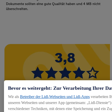
Dokumente sollten eine gute Qualität haben und 4 MB nicht
überschreiten.
Bevor es weitergeht: Zur Verarbeitung Ihrer Da
Wir als
Betreiber der Lidl-Webseiten und Lidl-Apps
verarbeiten I
unseren Webseiten und unserer App (gemeinsam: „Lidl-Dienste“) 
verschiedener Techniken, mit denen eine Speicherung und ein Zug