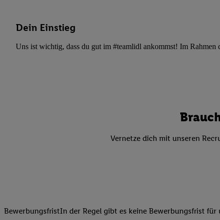
Datenschutzbestimmu
Verwendungszwecke ode
und Funktionen im Ra
Dein Einstieg
Gewährleistung der Si
Uns ist wichtig, dass du gut im #teamlidl ankommst! Im Rahmen dei
Anzeige von Werbung u
Verknüpfung verschiede
Messung des Erfolgs 
Technologie für digita
Verwendung genauer
oder Zugriff auf I
Brauch
von Zielgruppen d
reduzierter Daten
Vernetze dich mit unseren Recru
zur Auswahl person
Liste der Partn
BewerbungsfristIn der Regel gibt es keine Bewerbungsfrist für 