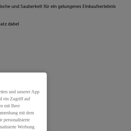
rische und Sauberkeit für ein gelungenes Einkaufserlebnis
atz dabei
eiten und unserer App
 ein Zugriff auf
n mit Ihrer
ammenhang mit dem
r personalisierte
nalisierte Werbung