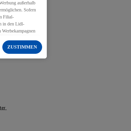
 Werbung außerhalb
ermöglichen. Sofern
 Filial-
 in den Lidl-
on Werbekampagnen
 anderen Diensten
ZUSTIMMEN
ng der Lidl-Dienste,
er Geschlecht -
g einschließlich dem
von Zielgruppen
erarbeitungen auch
on Angeboten sowie
ich in Ihr
iter
ail-Adresse von uns
 um daraus eine
 sogleich
zu erkennen und