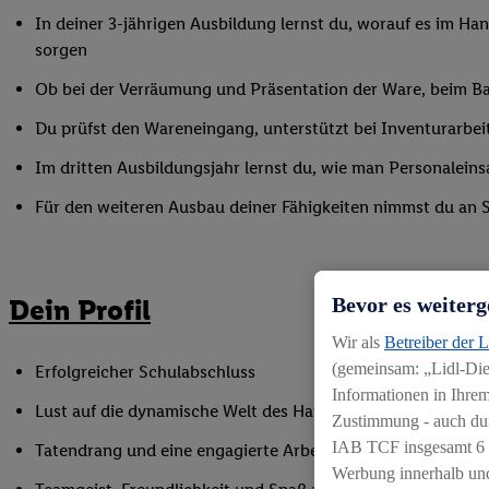
In deiner 3-jährigen Ausbildung lernst du, worauf es im Han
sorgen
Ob bei der Verräumung und Präsentation der Ware, beim Bac
Du prüfst den Wareneingang, unterstützt bei Inventurarbei
Im dritten Ausbildungsjahr lernst du, wie man Personaleinsa
Für den weiteren Ausbau deiner Fähigkeiten nimmst du an 
Dein Profil
Bevor es weiterg
Wir als
Betreiber der 
(gemeinsam: „Lidl-Dien
Erfolgreicher Schulabschluss
Informationen in Ihrem
Lust auf die dynamische Welt des Handels
Zustimmung - auch dur
IAB TCF insgesamt
6
Tatendrang und eine engagierte Arbeitsweise
Werbung innerhalb und