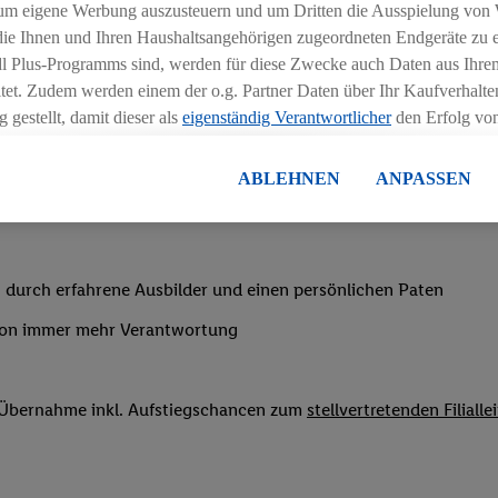
chen
um eigene Werbung auszusteuern und um Dritten die Ausspielung von
 die Ihnen und Ihren Haushaltsangehörigen zugeordneten Endgeräte zu 
ngszeiten deiner Filiale
dl Plus-Programms sind, werden für diese Zwecke auch Daten aus Ihrem
tet. Zudem werden einem der o.g. Partner Daten über Ihr Kaufverhalten
 gestellt, damit dieser als
eigenständig Verantwortlicher
den Erfolg v
essen kann.
lisierter Werbung basiert auf der Generierung von auch mit Daten von
ABLEHNEN
ANPASSEN
en. Dies umfasst die Zusammenführung von Daten (z.B. über Ihre Nutzu
nachtsgeld
en Lidl-Diensten, Informationen aus Ihrem Kundenkonto - z.B. Alter od
andortdaten) auch über verschiedene Endgeräte und Lidl-Dienste hinwe
er dem Zugriff auf Informationen auf Ihren Endgeräten zur Erstellung 
 durch erfahrene Ausbilder und einen persönlichen Paten
en). Im Zusammenhang mit dem Ausspielen dieser Werbung erfolgen V
von immer mehr Verantwortung
gsmessung der Werbung, zur Zielgruppenforschung, zur Entwicklung v
rung und Optimierung dieser Werbeausspielungen.
ustimmung dazu erteilen und danach ein Lidl Plus-Konto erstellen bzw. s
f Übernahme inkl. Aufstiegschancen zum
stellvertretenden Filialle
-Konto einloggen, kann darüber hinaus auch Ihre dort angegebene E-M
wortlichkeit mit einem der oben genannten Partner verwendet werden,
ng zu erstellen (die sogenannte EUID), die wir sodann ähnlich wie die
nung verwenden können, um Sie in von Dritten betriebenen Diensten 