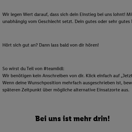
Ihnen personalisierte
auch Ihre in einen Ha
Wir legen Wert darauf, dass sich dein Einstieg bei uns lohnt! M
Zudem erlauben Sie u
unabhängig vom Geschlecht setzt. Dein gutes oder sehr gutes
Technologie in den Lid
Sie verfügbar ist. Wenn
Adresse und einer Kun
Hört sich gut an? Dann lass bald von dir hören!
werden diese Kennung 
Lidl-Diensten zu erfas
werden, die von Dritte
So wirst du Teil von #teamlidl:
können Ihre Einwilligu
Wir benötigen kein Anschreiben von dir. Klick einfach auf „Jetz
Möglichkeit, Ihre Einw
Wenn deine Wunschposition mehrfach ausgeschrieben ist, bewir
(„consenthub“)
oder üb
späteren Zeitpunkt über mögliche alternative Einsatzorte aus.
Marketing“ am unteren 
finden Sie in den
Date
Durch einen Klick auf
Klick auf „Zustimmen“
Bei uns ist mehr drin!
sämtlicher genannten P
Ihre Einwilligung jede