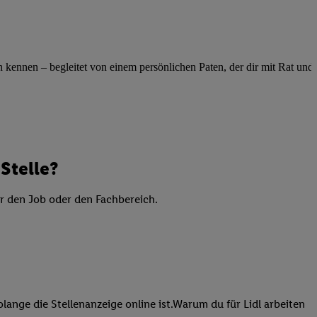
elne
ig benannten Zwecke
g, Bereitstellung und
ennen – begleitet von einem persönlichen Paten, der dir mit Rat und Ta
dlichen Quellen,
telter Informationen,
-basierten Utiq-
 Speichern von
ngebote. Analyse
Stelle?
ellen. Verwendung
ung von Profilen
er den Job oder den Fachbereich.
lange die Stellenanzeige online ist.Warum du für Lidl arbeiten