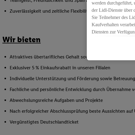
Teamgeist, Freundlichkeit und Spaß am Umgang mit Mens
werden durchgeführt, 
der Lidl-Dienste über
Zuverlässigkeit und zeitliche Flexibilität innerhalb der Öffnu
Sie Teilnehmer des Li
Kaufverhalten verarbei
Diensten zur Verfügung
Wir bieten
seiner Auftraggeber m
Die Erstellung persona
angereicherten Profil
Attraktives übertarifliches Gehalt sowie Urlaubs- und Weih
Ihr Kaufverhalten in d
Exklusiver 5 % Einkaufsrabatt in unseren Filialen
sowie Ihre genauen St
Speichern von und/ od
Individuelle Unterstützung und Förderung sowie Betreuung
(sogenannten Segment
Fachliche und persönliche Entwicklung durch Übernahme 
zur Leistungs-/ Erfol
zur technischen Siche
Abwechslungsreiche Aufgaben und Projekte
Sofern Sie hier Ihre Z
Nach erfolgreicher Abschlussprüfung beste Aussichten au
bestehendes Lidl Plus
in gemeinsamer Verant
Vergünstigtes Deutschlandticket
spezielle Online-Kennu
beschriebene Utiq-Ken