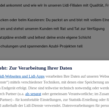
del ankommt und wie wir in unseren Lidl-Filialen mit Qualität, F
ken oder beim Kassieren: Du packst an und bist mit vollem Eins
ten und stehst unseren Kunden mit Rat und Tat zur Verfügung
tzpläne erstellt und leitest deine erste eigene Schicht
Schulungen und spannenden Azubi-Projekten teil
eht: Zur Verarbeitung Ihrer Daten
Lidl-Webseiten und Lidl-Apps
verarbeiten Ihre Daten auf unseren Webs
ste“) mittels verschiedener Techniken, mit denen eine Speicherung und
 Endgerät erfolgt. Diese sind teilweise technisch notwendig oder werde
ch Partner (u.a.
als separat
oder gemeinsam Verantwortliche; im Zus
Partner) - für komfortable Einstellungen, zur Statistik-Erstellung oder fü
 außerhalb der Lidl-Dienste verwendet. Datenverarbeitungen für perso