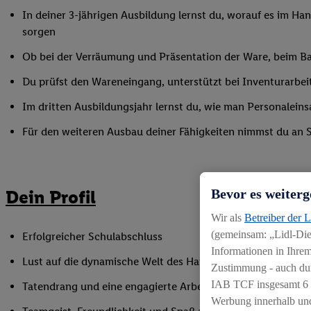
In deiner 3-jährigen Ausbildung lernst du, worauf es im Han
sorgen
Ob bei der Verräumung und Präsentation der Ware, beim Bac
Du prüfst den Wareneingang, unterstützt bei Inventurarbei
Im dritten Ausbildungsjahr lernst du, wie man Personaleinsa
Für den weiteren Ausbau deiner Fähigkeiten nimmst du an 
Dein Profil
Bevor es weiterg
Wir als
Betreiber der 
(gemeinsam: „Lidl-Dien
Erfolgreicher Schulabschluss
Informationen in Ihrem
Lust auf die dynamische Welt des Handels
Zustimmung - auch dur
IAB TCF insgesamt
6
Tatendrang und eine engagierte Arbeitsweise
Werbung innerhalb und