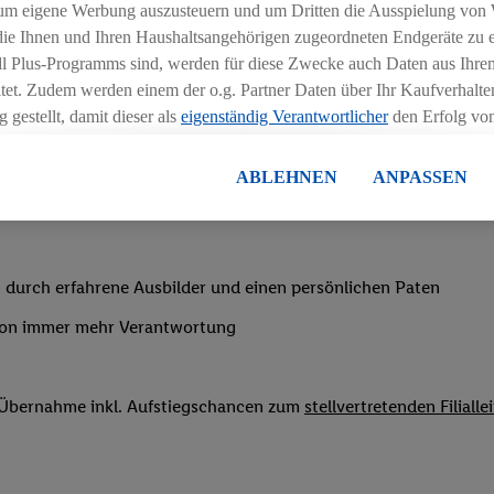
chen
um eigene Werbung auszusteuern und um Dritten die Ausspielung von
 die Ihnen und Ihren Haushaltsangehörigen zugeordneten Endgeräte zu 
ngszeiten deiner Filiale
dl Plus-Programms sind, werden für diese Zwecke auch Daten aus Ihrem
tet. Zudem werden einem der o.g. Partner Daten über Ihr Kaufverhalten
 gestellt, damit dieser als
eigenständig Verantwortlicher
den Erfolg v
essen kann.
lisierter Werbung basiert auf der Generierung von auch mit Daten von
ABLEHNEN
ANPASSEN
en. Dies umfasst die Zusammenführung von Daten (z.B. über Ihre Nutzu
nachtsgeld
en Lidl-Diensten, Informationen aus Ihrem Kundenkonto - z.B. Alter od
andortdaten) auch über verschiedene Endgeräte und Lidl-Dienste hinwe
er dem Zugriff auf Informationen auf Ihren Endgeräten zur Erstellung 
 durch erfahrene Ausbilder und einen persönlichen Paten
en). Im Zusammenhang mit dem Ausspielen dieser Werbung erfolgen V
von immer mehr Verantwortung
gsmessung der Werbung, zur Zielgruppenforschung, zur Entwicklung v
rung und Optimierung dieser Werbeausspielungen.
ustimmung dazu erteilen und danach ein Lidl Plus-Konto erstellen bzw. s
f Übernahme inkl. Aufstiegschancen zum
stellvertretenden Filialle
-Konto einloggen, kann darüber hinaus auch Ihre dort angegebene E-M
wortlichkeit mit einem der oben genannten Partner verwendet werden,
ng zu erstellen (die sogenannte EUID), die wir sodann ähnlich wie die
nung verwenden können, um Sie in von Dritten betriebenen Diensten 