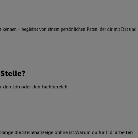
elne
ig benannten Zwecke
g, Bereitstellung und
ennen – begleitet von einem persönlichen Paten, der dir mit Rat und Ta
dlichen Quellen,
telter Informationen,
-basierten Utiq-
 Speichern von
ngebote. Analyse
Stelle?
ellen. Verwendung
ung von Profilen
er den Job oder den Fachbereich.
lange die Stellenanzeige online ist.Warum du für Lidl arbeiten