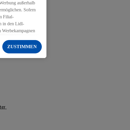
 Werbung außerhalb
ermöglichen. Sofern
 Filial-
 in den Lidl-
on Werbekampagnen
 anderen Diensten
ZUSTIMMEN
ng der Lidl-Dienste,
er Geschlecht -
g einschließlich dem
von Zielgruppen
erarbeitungen auch
on Angeboten sowie
ich in Ihr
iter
ail-Adresse von uns
 um daraus eine
 sogleich
zu erkennen und