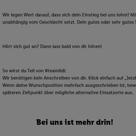
Ihnen personalisierte
auch Ihre in einen Ha
Wir legen Wert darauf, dass sich dein Einstieg bei uns lohnt! M
Zudem erlauben Sie u
unabhängig vom Geschlecht setzt. Dein gutes oder sehr gutes
Technologie in den Lid
Sie verfügbar ist. Wenn
Adresse und einer Kun
Hört sich gut an? Dann lass bald von dir hören!
werden diese Kennung 
Lidl-Diensten zu erfas
werden, die von Dritte
So wirst du Teil von #teamlidl:
können Ihre Einwilligu
Wir benötigen kein Anschreiben von dir. Klick einfach auf „Jetz
Möglichkeit, Ihre Einw
Wenn deine Wunschposition mehrfach ausgeschrieben ist, bewir
(„consenthub“)
oder üb
späteren Zeitpunkt über mögliche alternative Einsatzorte aus.
Marketing“ am unteren 
finden Sie in den
Date
Durch einen Klick auf
Klick auf „Zustimmen“
Bei uns ist mehr drin!
sämtlicher genannten P
Ihre Einwilligung jede