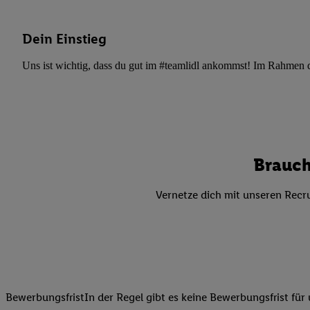
Datenschutzbestimmu
Verwendungszwecke ode
und Funktionen im Ra
Dein Einstieg
Gewährleistung der Si
Uns ist wichtig, dass du gut im #teamlidl ankommst! Im Rahmen dei
Anzeige von Werbung u
Verknüpfung verschiede
Messung des Erfolgs 
Technologie für digita
Verwendung genauer
oder Zugriff auf I
Brauch
von Zielgruppen d
reduzierter Daten
Vernetze dich mit unseren Recru
zur Auswahl person
Liste der Partn
BewerbungsfristIn der Regel gibt es keine Bewerbungsfrist für 