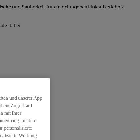
rische und Sauberkeit für ein gelungenes Einkaufserlebnis
atz dabei
eiten und unserer App
 ein Zugriff auf
n mit Ihrer
ammenhang mit dem
r personalisierte
nalisierte Werbung