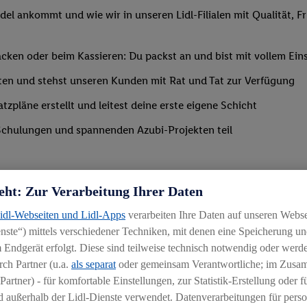
del ankommt und wie wir in unseren Lidl-Filialen mit Qualität, F
ken oder beim Kassieren: Du packst an und bist mit vollem Eins
ten und stehst unseren Kunden mit Rat und Tat zur Verfügung
tzpläne erstellt und leitest deine erste eigene Schicht
Schulungen und spannenden Azubi-Projekten teil
eht: Zur Verarbeitung Ihrer Daten
Lidl-Webseiten und Lidl-Apps
verarbeiten Ihre Daten auf unseren Webs
ste“) mittels verschiedener Techniken, mit denen eine Speicherung und
 Endgerät erfolgt. Diese sind teilweise technisch notwendig oder werde
ch Partner (u.a.
als separat
oder gemeinsam Verantwortliche; im Zus
Partner) - für komfortable Einstellungen, zur Statistik-Erstellung oder fü
 außerhalb der Lidl-Dienste verwendet. Datenverarbeitungen für perso