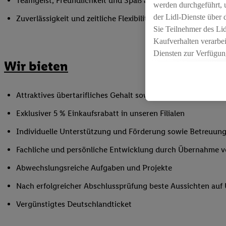
Teamgeist, Freundlichkeit und Spaß am Umgang mit Mens
werden durchgeführt, 
der Lidl-Dienste über
Zuverlässigkeit und zeitliche Flexibilität innerhalb der Öffnu
Sie Teilnehmer des Li
Kaufverhalten verarbei
Diensten zur Verfügung
Wir bieten
seiner Auftraggeber m
Die Erstellung persona
angereicherten Profil
Attraktives übertarifliches Gehalt sowie Urlaubs- und Weih
Ihr Kaufverhalten in d
Exklusiver 5 % Einkaufsrabatt in unseren Filialen
sowie Ihre genauen St
Speichern von und/ od
Individuelle Unterstützung und Förderung sowie Betreuung
(sogenannten Segment
Fachliche und persönliche Entwicklung durch Übernahme 
zur Leistungs-/ Erfol
zur technischen Siche
Abwechslungsreiche Aufgaben und Projekte
Sofern Sie hier Ihre Z
Nach erfolgreicher Abschlussprüfung beste Aussichten au
bestehendes Lidl Plus
in gemeinsamer Verant
Vergünstigtes Deutschlandticket
spezielle Online-Kennu
beschriebene Utiq-Ken