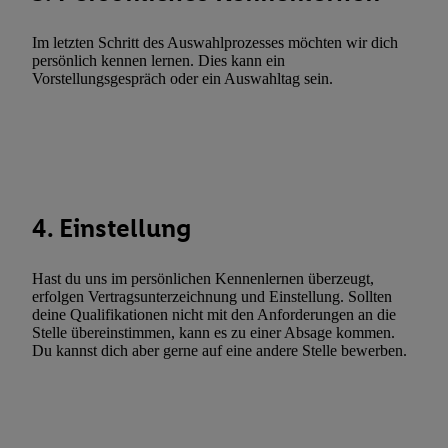
Werbekampagnen durch TTD und Nutzung der Telekommunikatio
Utiq-Technologie für digitales Marketing, sowie:
Im letzten Schritt des Auswahlprozesses möchten wir dich
persönlich kennen lernen. Dies kann ein
Verwendung genauer Standortdaten. Erstellung von Profilen für 
Vorstellungsgespräch oder ein Auswahltag sein.
Werbung. Speichern von oder Zugriff auf Informationen auf ei
Entwicklung und Verbesserung der Angebote. Analyse von Zie
Statistiken oder Kombinationen von Daten aus verschiedenen Q
Verwendung reduzierter Daten zur Auswahl von Werbeanzeige
Werbeleistung. Verwendung von Profilen zur Auswahl personali
Werbung.
4. Einstellung
Liste der Partner (Lieferanten)
Hast du uns im persönlichen Kennenlernen überzeugt,
erfolgen Vertragsunterzeichnung und Einstellung. Sollten
deine Qualifikationen nicht mit den Anforderungen an die
Stelle übereinstimmen, kann es zu einer Absage kommen.
Du kannst dich aber gerne auf eine andere Stelle bewerben.