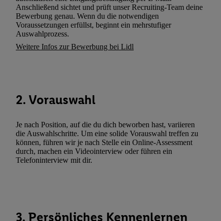
(„consenthub“)
oder über „Anpassen“/„Nutzung der Telekommunik
Anschließend sichtet und prüft unser Recruiting-Team deine
Utiq-Technologie für digitales Marketing“ am unteren Ende diese
Bewerbung genau. Wenn du die notwendigen
Voraussetzungen erfüllst, beginnt ein mehrstufiger
(nur für die Lidl-Dienste) widerrufen. Weitere Informationen finde
Auswahlprozess.
den
Datenschutzbestimmungen von Utiq
.
Weitere Infos zur Bewerbung bei Lidl
Durch einen Klick auf „Ablehnen“ können Sie nur den Einsatz n
Techniken zulassen. Durch einen Klick auf „Zustimmen“ stimmen 
Verarbeitungen zu sämtlichen vorgenannten Zwecken unter Einbi
genannten Partner zu. Weitere Informationen, auch zur Speicherd
2. Vorauswahl
und zu Ihrem Recht, Ihre Einwilligung jederzeit mit Wirkung für 
widerrufen, finden Sie in unseren
Datenschutzbestimmungen
.
Die
Sie hier.
Unter „Anpassen“ können Sie einzelne Verwendungszwe
Je nach Position, auf die du dich beworben hast, variieren
die Auswahlschritte. Um eine solide Vorauswahl treffen zu
zulassen; das gilt auch für die nachfolgend schlagwortartig bena
können, führen wir je nach Stelle ein Online-Assessment
Funktionen im Rahmen des Einsatzes des IAB TCF für Werbung
durch, machen ein Videointerview oder führen ein
Erfolgsmessung:
Telefoninterview mit dir.
Gewährleistung der Sicherheit, Verhinderung und Aufdeckung v
Fehlerbehebung, Bereitstellung und Anzeige von Werbung und In
Abgleichung und Kombination von Daten aus unterschiedlichen 
Verknüpfung verschiedener Endgeräte, Identifikation von Geräte
3. Persönliches Kennenlernen
automatisch übermittelter Informationen, Messung des Erfolgs vo