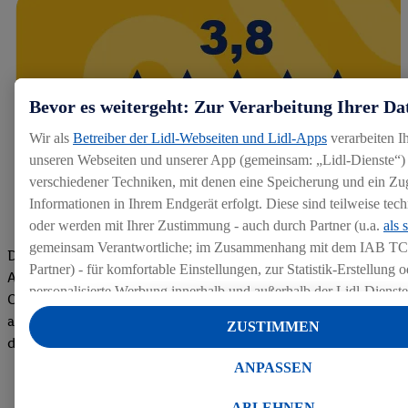
Bevor es weitergeht: Zur Verarbeitung Ihrer Da
Wir als
Betreiber der Lidl-Webseiten und Lidl-Apps
verarbeiten I
unseren Webseiten und unserer App (gemeinsam: „Lidl-Dienste“) 
verschiedener Techniken, mit denen eine Speicherung und ein Zug
Informationen in Ihrem Endgerät erfolgt. Diese sind teilweise te
oder werden mit Ihrer Zustimmung - auch durch Partner (u.a.
als 
gemeinsam Verantwortliche; im Zusammenhang mit dem IAB TC
Die Bewertungen von aktuellen und ehemaligen Mitarbeitern,
Partner) - für komfortable Einstellungen, zur Statistik-Erstellung o
Azubis und externen Bewerbern haben uns zu einer Top
personalisierte Werbung innerhalb und außerhalb der Lidl-Dienst
Company gemacht. Wir freuen uns über unseren guten Score
Datenverarbeitungen für personalisierte Werbung werden durchge
auf dem Arbeitgeber-Bewertungsportal kununu.Hier geht's zu
ZUSTIMMEN
Werbung auszusteuern und um Dritten die Ausspielung von Werb
den Bewertungen
Lidl-Dienste über die Ihnen und Ihren Haushaltsangehörigen zug
ANPASSEN
Endgeräte zu ermöglichen. Sofern Sie Teilnehmer des Lidl Plus-
werden für diese Zwecke auch Daten aus Ihrem Filial-Kaufverhalte
ABLEHNEN