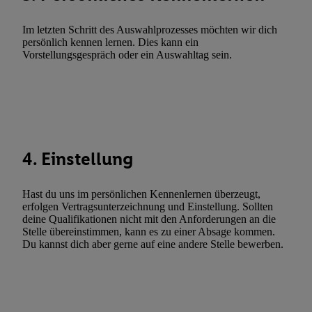
Werbekampagnen durch TTD und Nutzung der Telekommunikatio
Utiq-Technologie für digitales Marketing, sowie:
Im letzten Schritt des Auswahlprozesses möchten wir dich
persönlich kennen lernen. Dies kann ein
Verwendung genauer Standortdaten. Erstellung von Profilen für 
Vorstellungsgespräch oder ein Auswahltag sein.
Werbung. Speichern von oder Zugriff auf Informationen auf ei
Entwicklung und Verbesserung der Angebote. Analyse von Zie
Statistiken oder Kombinationen von Daten aus verschiedenen Q
Verwendung reduzierter Daten zur Auswahl von Werbeanzeige
Werbeleistung. Verwendung von Profilen zur Auswahl personali
Werbung.
4. Einstellung
Liste der Partner (Lieferanten)
Hast du uns im persönlichen Kennenlernen überzeugt,
erfolgen Vertragsunterzeichnung und Einstellung. Sollten
deine Qualifikationen nicht mit den Anforderungen an die
Stelle übereinstimmen, kann es zu einer Absage kommen.
Du kannst dich aber gerne auf eine andere Stelle bewerben.