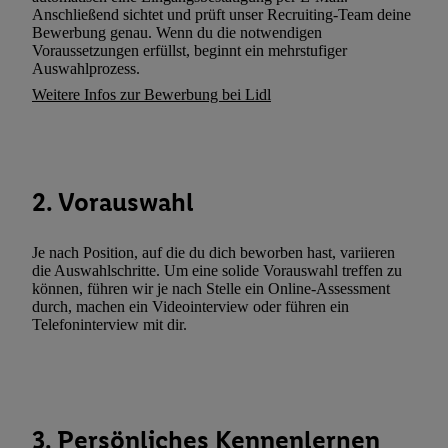
(„consenthub“)
oder über „Anpassen“/„Nutzung der Telekommunik
Anschließend sichtet und prüft unser Recruiting-Team deine
Utiq-Technologie für digitales Marketing“ am unteren Ende diese
Bewerbung genau. Wenn du die notwendigen
Voraussetzungen erfüllst, beginnt ein mehrstufiger
(nur für die Lidl-Dienste) widerrufen. Weitere Informationen finde
Auswahlprozess.
den
Datenschutzbestimmungen von Utiq
.
Weitere Infos zur Bewerbung bei Lidl
Durch einen Klick auf „Ablehnen“ können Sie nur den Einsatz n
Techniken zulassen. Durch einen Klick auf „Zustimmen“ stimmen 
Verarbeitungen zu sämtlichen vorgenannten Zwecken unter Einbi
genannten Partner zu. Weitere Informationen, auch zur Speicherd
2. Vorauswahl
und zu Ihrem Recht, Ihre Einwilligung jederzeit mit Wirkung für 
widerrufen, finden Sie in unseren
Datenschutzbestimmungen
.
Die
Sie hier.
Unter „Anpassen“ können Sie einzelne Verwendungszwe
Je nach Position, auf die du dich beworben hast, variieren
die Auswahlschritte. Um eine solide Vorauswahl treffen zu
zulassen; das gilt auch für die nachfolgend schlagwortartig bena
können, führen wir je nach Stelle ein Online-Assessment
Funktionen im Rahmen des Einsatzes des IAB TCF für Werbung
durch, machen ein Videointerview oder führen ein
Erfolgsmessung:
Telefoninterview mit dir.
Gewährleistung der Sicherheit, Verhinderung und Aufdeckung v
Fehlerbehebung, Bereitstellung und Anzeige von Werbung und In
Abgleichung und Kombination von Daten aus unterschiedlichen 
Verknüpfung verschiedener Endgeräte, Identifikation von Geräte
3. Persönliches Kennenlernen
automatisch übermittelter Informationen, Messung des Erfolgs vo