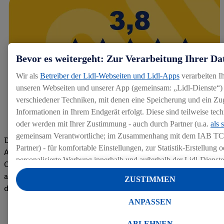
Bevor es weitergeht: Zur Verarbeitung Ihrer Da
Wir als
Betreiber der Lidl-Webseiten und Lidl-Apps
verarbeiten I
unseren Webseiten und unserer App (gemeinsam: „Lidl-Dienste“) 
verschiedener Techniken, mit denen eine Speicherung und ein Zug
Informationen in Ihrem Endgerät erfolgt. Diese sind teilweise te
oder werden mit Ihrer Zustimmung - auch durch Partner (u.a.
als 
gemeinsam Verantwortliche; im Zusammenhang mit dem IAB TC
Die Bewertungen von aktuellen und ehemaligen Mitarbeitern,
Partner) - für komfortable Einstellungen, zur Statistik-Erstellung o
Azubis und externen Bewerbern haben uns zu einer Top
personalisierte Werbung innerhalb und außerhalb der Lidl-Dienst
Company gemacht. Wir freuen uns über unseren guten Score
Datenverarbeitungen für personalisierte Werbung werden durchge
auf dem Arbeitgeber-Bewertungsportal kununu.Hier geht's zu
ZUSTIMMEN
Werbung auszusteuern und um Dritten die Ausspielung von Werb
den Bewertungen
Lidl-Dienste über die Ihnen und Ihren Haushaltsangehörigen zug
ANPASSEN
Endgeräte zu ermöglichen. Sofern Sie Teilnehmer des Lidl Plus-
werden für diese Zwecke auch Daten aus Ihrem Filial-Kaufverhalte
ABLEHNEN