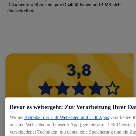
Dokumente sollten eine gute Qualität haben und 4 MB nicht
überschreiten.
Bevor es weitergeht: Zur Verarbeitung Ihrer Da
Wir als
Betreiber der Lidl-Webseiten und Lidl-Apps
verarbeiten I
unseren Webseiten und unserer App (gemeinsam: „Lidl-Dienste“) 
verschiedener Techniken, mit denen eine Speicherung und ein Zug