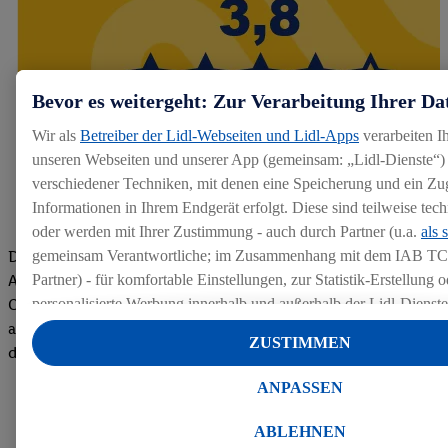
Bevor es weitergeht: Zur Verarbeitung Ihrer Da
Wir als
Betreiber der Lidl-Webseiten und Lidl-Apps
verarbeiten I
unseren Webseiten und unserer App (gemeinsam: „Lidl-Dienste“) 
verschiedener Techniken, mit denen eine Speicherung und ein Zug
Informationen in Ihrem Endgerät erfolgt. Diese sind teilweise te
oder werden mit Ihrer Zustimmung - auch durch Partner (u.a.
als 
Die Bewertungen von aktuellen und ehemaligen Mitarbeitern,
gemeinsam Verantwortliche; im Zusammenhang mit dem IAB TC
Azubis und externen Bewerbern haben uns zu einer Top
Partner) - für komfortable Einstellungen, zur Statistik-Erstellung o
Company gemacht. Wir freuen uns über unseren guten Score
personalisierte Werbung innerhalb und außerhalb der Lidl-Dienst
auf dem Arbeitgeber-Bewertungsportal kununu.Hier geht's zu
Datenverarbeitungen für personalisierte Werbung werden durchge
ZUSTIMMEN
den Bewertungen
Werbung auszusteuern und um Dritten die Ausspielung von Werb
Lidl-Dienste über die Ihnen und Ihren Haushaltsangehörigen zug
ANPASSEN
Endgeräte zu ermöglichen. Sofern Sie Teilnehmer des Lidl Plus-
werden für diese Zwecke auch Daten aus Ihrem Filial-Kaufverhalte
ABLEHNEN
Zudem werden einem der o.g. Partner Daten über Ihr Kaufverhalte