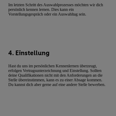
Im letzten Schritt des Auswahlprozesses möchten wir dich
Utiq-Technologie für digitales Marketing, sowie:
persönlich kennen lernen. Dies kann ein
Vorstellungsgespräch oder ein Auswahltag sein.
Verwendung genauer Standortdaten. Erstellung von Profilen für 
Werbung. Speichern von oder Zugriff auf Informationen auf ei
Entwicklung und Verbesserung der Angebote. Analyse von Zie
Statistiken oder Kombinationen von Daten aus verschiedenen Q
Verwendung reduzierter Daten zur Auswahl von Werbeanzeige
Werbeleistung. Verwendung von Profilen zur Auswahl personali
4. Einstellung
Werbung.
Liste der Partner (Lieferanten)
Hast du uns im persönlichen Kennenlernen überzeugt,
erfolgen Vertragsunterzeichnung und Einstellung. Sollten
deine Qualifikationen nicht mit den Anforderungen an die
Stelle übereinstimmen, kann es zu einer Absage kommen.
Du kannst dich aber gerne auf eine andere Stelle bewerben.