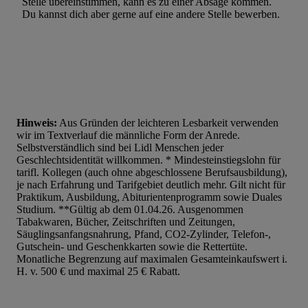
Stelle übereinstimmen, kann es zu einer Absage kommen.
Du kannst dich aber gerne auf eine andere Stelle bewerben.
Hinweis:
Aus Gründen der leichteren Lesbarkeit verwenden
wir im Textverlauf die männliche Form der Anrede.
Selbstverständlich sind bei Lidl Menschen jeder
Geschlechtsidentität willkommen. * Mindesteinstiegslohn für
tarifl. Kollegen (auch ohne abgeschlossene Berufsausbildung),
je nach Erfahrung und Tarifgebiet deutlich mehr. Gilt nicht für
Praktikum, Ausbildung, Abiturientenprogramm sowie Duales
Studium. **Gültig ab dem 01.04.26. Ausgenommen
Tabakwaren, Bücher, Zeitschriften und Zeitungen,
Säuglingsanfangsnahrung, Pfand, CO2-Zylinder, Telefon-,
Gutschein- und Geschenkkarten sowie die Rettertüte.
Monatliche Begrenzung auf maximalen Gesamteinkaufswert i.
H. v. 500 € und maximal 25 € Rabatt.