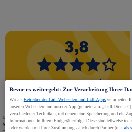
Bevor es weitergeht: Zur Verarbeitung Ihrer Da
Wir als
Betreiber der Lidl-Webseiten und Lidl-Apps
verarbeiten I
unseren Webseiten und unserer App (gemeinsam: „Lidl-Dienste“) 
verschiedener Techniken, mit denen eine Speicherung und ein Zug
Die Bewertungen von aktuellen und ehemaligen Mitarbeitern,
Informationen in Ihrem Endgerät erfolgt. Diese sind teilweise te
Azubis und externen Bewerbern haben uns zu einer Top
oder werden mit Ihrer Zustimmung - auch durch Partner (u.a.
als 
Company gemacht. Wir freuen uns über unseren guten Score