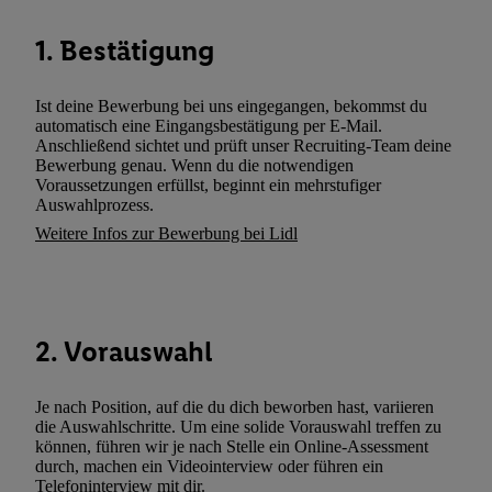
wie z.B. Ihrer Mobilfunknummer, eine Kennung für Utiq erstellt.
Kennung verwenden, um Sie wiederzuerkennen und Erkenntnisse
1. Bestätigung
Nutzungsverhalten in den Lidl-Diensten zu erfassen. Insbesonder
mittels dieser Technologie auch auf Diensten wiedererkannt werd
Ist deine Bewerbung bei uns eingegangen, bekommst du
Dritten betrieben werden, damit wir Ihnen dort personalisierte W
automatisch eine Eingangsbestätigung per E-Mail.
können. Sie können Ihre Einwilligung speziell zur Nutzung der U
Anschließend sichtet und prüft unser Recruiting-Team deine
zusätzlich zur weiter unten erläuterten Möglichkeit, Ihre Einwilli
Bewerbung genau. Wenn du die notwendigen
Voraussetzungen erfüllst, beginnt ein mehrstufiger
widerrufen - jederzeit auch über
das Datenschutzportal von Utiq
Auswahlprozess.
(„consenthub“)
oder über „Anpassen“/„Nutzung der Telekommunik
Weitere Infos zur Bewerbung bei Lidl
Utiq-Technologie für digitales Marketing“ am unteren Ende diese
(nur für die Lidl-Dienste) widerrufen. Weitere Informationen finde
den
Datenschutzbestimmungen von Utiq
.
Durch einen Klick auf „Ablehnen“ können Sie nur den Einsatz n
2. Vorauswahl
Techniken zulassen. Durch einen Klick auf „Zustimmen“ stimmen 
Verarbeitungen zu sämtlichen vorgenannten Zwecken unter Einbi
genannten Partner zu. Weitere Informationen, auch zur Speicherd
Je nach Position, auf die du dich beworben hast, variieren
und zu Ihrem Recht, Ihre Einwilligung jederzeit mit Wirkung für 
die Auswahlschritte. Um eine solide Vorauswahl treffen zu
können, führen wir je nach Stelle ein Online-Assessment
widerrufen, finden Sie in unseren
Datenschutzbestimmungen
.
Die
durch, machen ein Videointerview oder führen ein
Sie hier.
Unter „Anpassen“ können Sie einzelne Verwendungszwe
Telefoninterview mit dir.