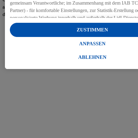
gemeinsam Verantwortliche; im Zusammenhang mit dem IAB TC
auf dem Arbeitgeber-Bewertungsportal kununu.Hier geht's zu
Partner) - für komfortable Einstellungen, zur Statistik-Erstellung o
den Bewertungen
personalisierte Werbung innerhalb und außerhalb der Lidl-Dienst
Datenverarbeitungen für personalisierte Werbung werden durchge
ZUSTIMMEN
Werbung auszusteuern und um Dritten die Ausspielung von Werb
Lidl-Dienste über die Ihnen und Ihren Haushaltsangehörigen zug
ANPASSEN
Endgeräte zu ermöglichen. Sofern Sie Teilnehmer des Lidl Plus-
werden für diese Zwecke auch Daten aus Ihrem Filial-Kaufverhalte
ABLEHNEN
Zudem werden einem der o.g. Partner Daten über Ihr Kaufverhalte
Diensten zur Verfügung gestellt, damit dieser als
eigenständig Ver
Erfolg von Werbekampagnen seiner Auftraggeber messen kann.
Die Erstellung personalisierter Werbung basiert auf der Generier
Daten von anderen Diensten angereicherten Profilen. Dies umfasst
Zusammenführung von Daten (z.B. über Ihre Nutzung der Lidl-Di
Kaufverhalten in den Lidl-Diensten, Informationen aus Ihrem Ku
Alter oder Geschlecht - sowie Ihre genauen Standortdaten) auch 
Endgeräte und Lidl-Dienste hinweg einschließlich dem Speichern
dem Zugriff auf Informationen auf Ihren Endgeräten zur Erstellu
Zielgruppen (sogenannten Segmenten). Im Zusammenhang mit d