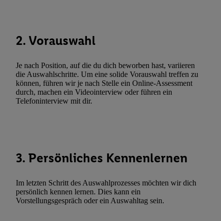
Durch einen Klick auf „Ablehnen“ können Sie nur den Einsatz n
Techniken zulassen. Durch einen Klick auf „Zustimmen“ stimmen 
Verarbeitungen zu sämtlichen vorgenannten Zwecken unter Einbi
2. Vorauswahl
genannten Partner zu. Weitere Informationen, auch zur Speicherd
und zu Ihrem Recht, Ihre Einwilligung jederzeit mit Wirkung für 
Je nach Position, auf die du dich beworben hast, variieren
widerrufen, finden Sie in unseren
Datenschutzbestimmungen
.
Die
die Auswahlschritte. Um eine solide Vorauswahl treffen zu
Sie hier.
Unter „Anpassen“ können Sie einzelne Verwendungszwe
können, führen wir je nach Stelle ein Online-Assessment
durch, machen ein Videointerview oder führen ein
zulassen; das gilt auch für die nachfolgend schlagwortartig bena
Telefoninterview mit dir.
Funktionen im Rahmen des Einsatzes des IAB TCF für Werbung
Erfolgsmessung:
Gewährleistung der Sicherheit, Verhinderung und Aufdeckung v
Fehlerbehebung, Bereitstellung und Anzeige von Werbung und In
Abgleichung und Kombination von Daten aus unterschiedlichen 
3. Persönliches Kennenlernen
Verknüpfung verschiedener Endgeräte, Identifikation von Geräte
automatisch übermittelter Informationen, Messung des Erfolgs vo
Im letzten Schritt des Auswahlprozesses möchten wir dich
Werbekampagnen durch TTD und Nutzung der Telekommunikatio
persönlich kennen lernen. Dies kann ein
Vorstellungsgespräch oder ein Auswahltag sein.
Utiq-Technologie für digitales Marketing, sowie:
Verwendung genauer Standortdaten. Erstellung von Profilen für 