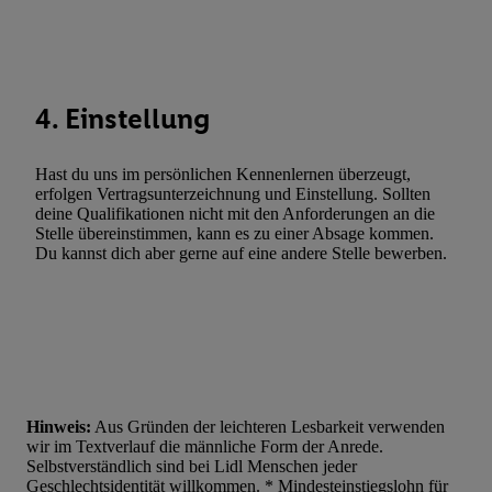
Werbung. Speichern von oder Zugriff auf Informationen auf ei
Entwicklung und Verbesserung der Angebote. Analyse von Zie
Statistiken oder Kombinationen von Daten aus verschiedenen Q
Verwendung reduzierter Daten zur Auswahl von Werbeanzeige
4. Einstellung
Werbeleistung. Verwendung von Profilen zur Auswahl personali
Werbung.
Hast du uns im persönlichen Kennenlernen überzeugt,
Liste der Partner (Lieferanten)
erfolgen Vertragsunterzeichnung und Einstellung. Sollten
deine Qualifikationen nicht mit den Anforderungen an die
Stelle übereinstimmen, kann es zu einer Absage kommen.
Du kannst dich aber gerne auf eine andere Stelle bewerben.
Hinweis:
Aus Gründen der leichteren Lesbarkeit verwenden
wir im Textverlauf die männliche Form der Anrede.
Selbstverständlich sind bei Lidl Menschen jeder
Geschlechtsidentität willkommen. * Mindesteinstiegslohn für