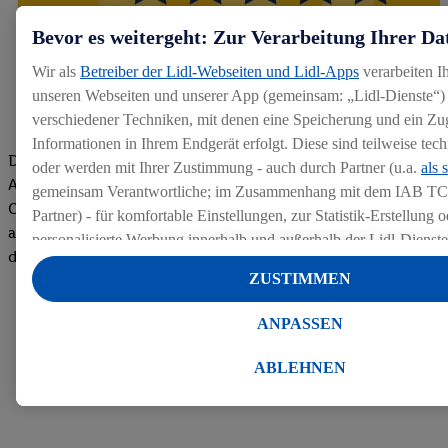
Bevor es weitergeht: Zur Verarbeitung Ihrer Da
Wir als
Betreiber der Lidl-Webseiten und Lidl-Apps
verarbeiten I
unseren Webseiten und unserer App (gemeinsam: „Lidl-Dienste“) 
verschiedener Techniken, mit denen eine Speicherung und ein Zug
Informationen in Ihrem Endgerät erfolgt. Diese sind teilweise te
Die Bewertungen von aktuellen und ehemaligen Mitarbeitern,
oder werden mit Ihrer Zustimmung - auch durch Partner (u.a.
als 
Azubis und externen Bewerbern haben uns zu einer Top
gemeinsam Verantwortliche; im Zusammenhang mit dem IAB TC
Company gemacht. Wir freuen uns über unseren guten Score
Partner) - für komfortable Einstellungen, zur Statistik-Erstellung o
auf dem Arbeitgeber-Bewertungsportal kununu.Hier geht's zu
personalisierte Werbung innerhalb und außerhalb der Lidl-Dienst
den Bewertungen
Datenverarbeitungen für personalisierte Werbung werden durchge
ZUSTIMMEN
Werbung auszusteuern und um Dritten die Ausspielung von Werb
Lidl-Dienste über die Ihnen und Ihren Haushaltsangehörigen zug
ANPASSEN
Endgeräte zu ermöglichen. Sofern Sie Teilnehmer des Lidl Plus-
werden für diese Zwecke auch Daten aus Ihrem Filial-Kaufverhalte
ABLEHNEN
Zudem werden einem der o.g. Partner Daten über Ihr Kaufverhalte
Diensten zur Verfügung gestellt, damit dieser als
eigenständig Ver
Erfolg von Werbekampagnen seiner Auftraggeber messen kann.