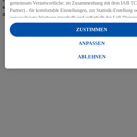
gemeinsam Verantwortliche; im Zusammenhang mit dem IAB TC
auf dem Arbeitgeber-Bewertungsportal kununu.Hier geht's zu
Partner) - für komfortable Einstellungen, zur Statistik-Erstellung o
den Bewertungen
personalisierte Werbung innerhalb und außerhalb der Lidl-Dienst
Datenverarbeitungen für personalisierte Werbung werden durchge
ZUSTIMMEN
Werbung auszusteuern und um Dritten die Ausspielung von Werb
Lidl-Dienste über die Ihnen und Ihren Haushaltsangehörigen zug
ANPASSEN
Endgeräte zu ermöglichen. Sofern Sie Teilnehmer des Lidl Plus-
werden für diese Zwecke auch Daten aus Ihrem Filial-Kaufverhalte
ABLEHNEN
Zudem werden einem der o.g. Partner Daten über Ihr Kaufverhalte
Diensten zur Verfügung gestellt, damit dieser als
eigenständig Ver
Erfolg von Werbekampagnen seiner Auftraggeber messen kann.
Die Erstellung personalisierter Werbung basiert auf der Generier
Daten von anderen Diensten angereicherten Profilen. Dies umfasst
Zusammenführung von Daten (z.B. über Ihre Nutzung der Lidl-Di
Kaufverhalten in den Lidl-Diensten, Informationen aus Ihrem Ku
Alter oder Geschlecht - sowie Ihre genauen Standortdaten) auch 
Endgeräte und Lidl-Dienste hinweg einschließlich dem Speichern
dem Zugriff auf Informationen auf Ihren Endgeräten zur Erstellu
Zielgruppen (sogenannten Segmenten). Im Zusammenhang mit d