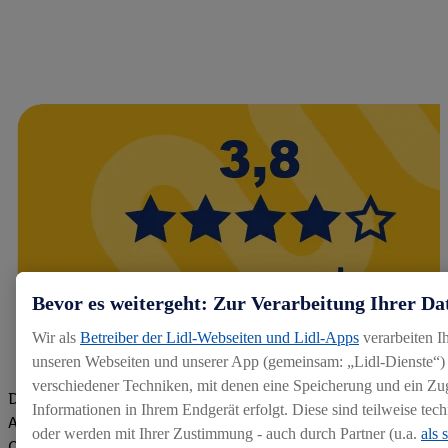
Bevor es weitergeht: Zur Verarbeitung Ihrer Da
Wir als
Betreiber der Lidl-Webseiten und Lidl-Apps
verarbeiten I
unseren Webseiten und unserer App (gemeinsam: „Lidl-Dienste“) 
verschiedener Techniken, mit denen eine Speicherung und ein Zug
Die Bewertungen von aktuellen und ehemaligen Mitarbeitern,
Informationen in Ihrem Endgerät erfolgt. Diese sind teilweise te
Azubis und externen Bewerbern haben uns zu einer Top
oder werden mit Ihrer Zustimmung - auch durch Partner (u.a.
als 
Company gemacht. Wir freuen uns über unseren guten Score