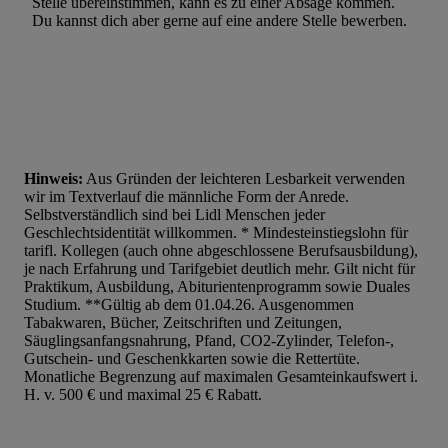
Stelle übereinstimmen, kann es zu einer Absage kommen.
Du kannst dich aber gerne auf eine andere Stelle bewerben.
Hinweis:
Aus Gründen der leichteren Lesbarkeit verwenden
wir im Textverlauf die männliche Form der Anrede.
Selbstverständlich sind bei Lidl Menschen jeder
Geschlechtsidentität willkommen. * Mindesteinstiegslohn für
tarifl. Kollegen (auch ohne abgeschlossene Berufsausbildung),
je nach Erfahrung und Tarifgebiet deutlich mehr. Gilt nicht für
Praktikum, Ausbildung, Abiturientenprogramm sowie Duales
Studium. **Gültig ab dem 01.04.26. Ausgenommen
Tabakwaren, Bücher, Zeitschriften und Zeitungen,
Säuglingsanfangsnahrung, Pfand, CO2-Zylinder, Telefon-,
Gutschein- und Geschenkkarten sowie die Rettertüte.
Monatliche Begrenzung auf maximalen Gesamteinkaufswert i.
H. v. 500 € und maximal 25 € Rabatt.