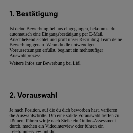
wie z.B. Ihrer Mobilfunknummer, eine Kennung für Utiq erstellt.
Kennung verwenden, um Sie wiederzuerkennen und Erkenntnisse
1. Bestätigung
Nutzungsverhalten in den Lidl-Diensten zu erfassen. Insbesonder
mittels dieser Technologie auch auf Diensten wiedererkannt werd
Ist deine Bewerbung bei uns eingegangen, bekommst du
Dritten betrieben werden, damit wir Ihnen dort personalisierte W
automatisch eine Eingangsbestätigung per E-Mail.
können. Sie können Ihre Einwilligung speziell zur Nutzung der U
Anschließend sichtet und prüft unser Recruiting-Team deine
zusätzlich zur weiter unten erläuterten Möglichkeit, Ihre Einwilli
Bewerbung genau. Wenn du die notwendigen
Voraussetzungen erfüllst, beginnt ein mehrstufiger
widerrufen - jederzeit auch über
das Datenschutzportal von Utiq
Auswahlprozess.
(„consenthub“)
oder über „Anpassen“/„Nutzung der Telekommunik
Weitere Infos zur Bewerbung bei Lidl
Utiq-Technologie für digitales Marketing“ am unteren Ende diese
(nur für die Lidl-Dienste) widerrufen. Weitere Informationen finde
den
Datenschutzbestimmungen von Utiq
.
Durch einen Klick auf „Ablehnen“ können Sie nur den Einsatz n
2. Vorauswahl
Techniken zulassen. Durch einen Klick auf „Zustimmen“ stimmen 
Verarbeitungen zu sämtlichen vorgenannten Zwecken unter Einbi
genannten Partner zu. Weitere Informationen, auch zur Speicherd
Je nach Position, auf die du dich beworben hast, variieren
und zu Ihrem Recht, Ihre Einwilligung jederzeit mit Wirkung für 
die Auswahlschritte. Um eine solide Vorauswahl treffen zu
können, führen wir je nach Stelle ein Online-Assessment
widerrufen, finden Sie in unseren
Datenschutzbestimmungen
.
Die
durch, machen ein Videointerview oder führen ein
Sie hier.
Unter „Anpassen“ können Sie einzelne Verwendungszwe
Telefoninterview mit dir.