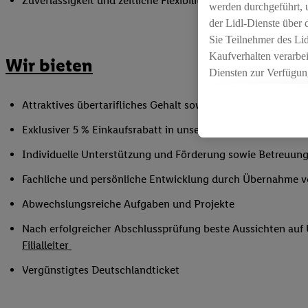
Zuverlässigkeit und zeitliche Flexibilität innerhalb der Öffnu
werden durchgeführt, 
der Lidl-Dienste über
Sie Teilnehmer des Li
Kaufverhalten verarbei
Wir bieten
Diensten zur Verfügung
seiner Auftraggeber m
Attraktives übertarifliches Gehalt sowie Urlaubs- und Weih
Die Erstellung persona
angereicherten Profil
Exklusiver 5 % Einkaufsrabatt in unseren Filialen
Ihr Kaufverhalten in d
Individuelle Unterstützung und Förderung sowie Betreuung
sowie Ihre genauen St
Speichern von und/ od
Fachliche und persönliche Entwicklung durch Übernahme 
(sogenannten Segment
Abwechslungsreiche Aufgaben und Projekte
zur Leistungs-/ Erfol
zur technischen Siche
Nach erfolgreicher Abschlussprüfung beste Aussichten au
Sofern Sie hier Ihre Z
Filialleiter
bestehendes Lidl Plus
Vergünstigtes Deutschlandticket
in gemeinsamer Verant
spezielle Online-Kennu
beschriebene Utiq-Ken