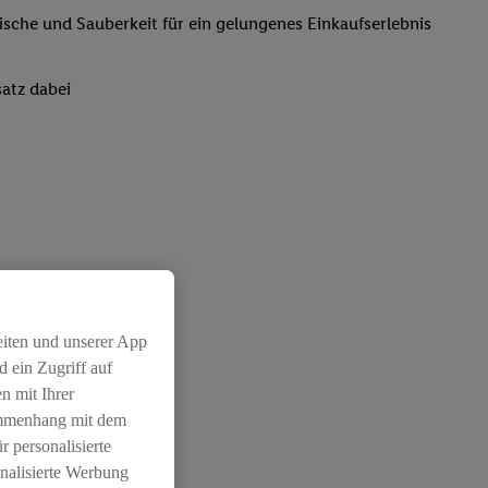
rische und Sauberkeit für ein gelungenes Einkaufserlebnis
atz dabei
eiten und unserer App
 ein Zugriff auf
n mit Ihrer
ammenhang mit dem
r personalisierte
nalisierte Werbung