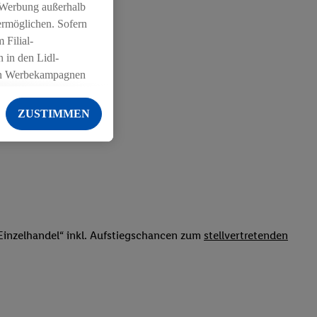
 Werbung außerhalb
ermöglichen. Sofern
 Filial-
 in den Lidl-
on Werbekampagnen
 anderen Diensten
ZUSTIMMEN
ng der Lidl-Dienste,
er Geschlecht -
g einschließlich dem
von Zielgruppen
erarbeitungen auch
on Angeboten sowie
inzelhandel“ inkl. Aufstiegschancen zum
stellvertretenden
ich in Ihr
ail-Adresse von uns
 um daraus eine
 sogleich
zu erkennen und