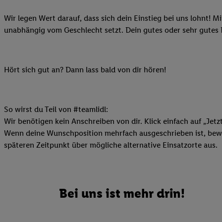
Ihnen personalisierte
Wir legen Wert darauf, dass sich dein Einstieg bei uns lohnt! M
auch Ihre in einen Ha
unabhängig vom Geschlecht setzt. Dein gutes oder sehr gutes
Zudem erlauben Sie u
Technologie in den Lid
Sie verfügbar ist. Wenn
Adresse und einer Kun
Hört sich gut an? Dann lass bald von dir hören!
werden diese Kennung 
Lidl-Diensten zu erfas
werden, die von Dritte
So wirst du Teil von #teamlidl:
können Ihre Einwilligu
Wir benötigen kein Anschreiben von dir. Klick einfach auf „Jetz
Möglichkeit, Ihre Einw
Wenn deine Wunschposition mehrfach ausgeschrieben ist, bewir
(„consenthub“)
oder üb
späteren Zeitpunkt über mögliche alternative Einsatzorte aus.
Marketing“ am unteren 
finden Sie in den
Date
Durch einen Klick auf
Klick auf „Zustimmen“
Bei uns ist mehr drin!
sämtlicher genannten P
Ihre Einwilligung jede