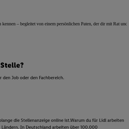
elne
ig benannten Zwecke
g, Bereitstellung und
ennen – begleitet von einem persönlichen Paten, der dir mit Rat und Ta
dlichen Quellen,
telter Informationen,
-basierten Utiq-
 Speichern von
Stelle?
ngebote. Analyse
ellen. Verwendung
er den Job oder den Fachbereich.
ung von Profilen
lange die Stellenanzeige online ist.Warum du für Lidl arbeiten
 31 Ländern. In Deutschland arbeiten über 100.000