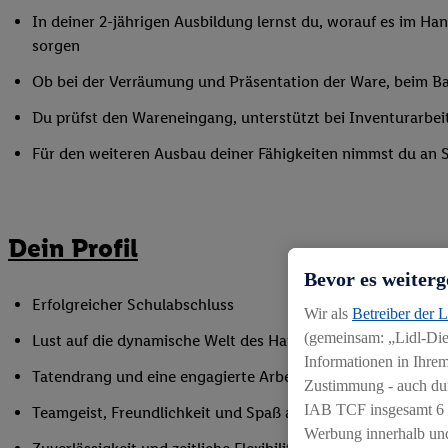
In deiner 2-jährigen Ausbildung lernst du, worauf es im Han
sorgen
Ob bei der Verräumung und Präsentation der Ware, beim Bac
Du prüfst den Wareneingang, unterstützt bei Inventurarbei
Für den weiteren Ausbau deiner Fähigkeiten nimmst du an 
Dein Profil
Bevor es weiterg
Erfolgreicher Schulabschluss
Wir als
Betreiber der 
(gemeinsam: „Lidl-Dien
Lust auf die dynamische Welt des Handels
Informationen in Ihrem
Tatendrang und eine engagierte Arbeitsweise
Zustimmung - auch dur
IAB TCF insgesamt
6
Teamgeist, Freundlichkeit und Spaß am Umgang mit Mens
Werbung innerhalb und