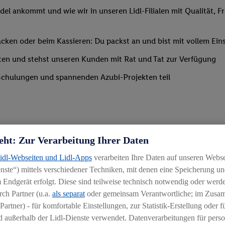
del ankommt und wie wir in unseren Lidl-Filialen mit Qualität, F
ken oder beim Kassieren: Du packst an und bist mit vollem Eins
ten und stehst unseren Kunden mit Rat und Tat zur Verfügung
Schulungen und spannenden Azubi-Projekten teil
eht: Zur Verarbeitung Ihrer Daten
Lidl-Webseiten und Lidl-Apps
verarbeiten Ihre Daten auf unseren Webs
ste“) mittels verschiedener Techniken, mit denen eine Speicherung und
 Endgerät erfolgt. Diese sind teilweise technisch notwendig oder werde
ch Partner (u.a.
als separat
oder gemeinsam Verantwortliche; im Zus
Partner) - für komfortable Einstellungen, zur Statistik-Erstellung oder fü
chen
 außerhalb der Lidl-Dienste verwendet. Datenverarbeitungen für perso