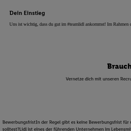
Datenschutzbestimmu
Verwendungszwecke ode
Dein Einstieg
und Funktionen im Ra
Gewährleistung der Si
Uns ist wichtig, dass du gut im #teamlidl ankommst! Im Rahmen dei
Anzeige von Werbung u
Verknüpfung verschiede
Messung des Erfolgs 
Technologie für digita
Verwendung genauer
Brauch
oder Zugriff auf I
von Zielgruppen d
Vernetze dich mit unseren Recru
reduzierter Daten
zur Auswahl person
Liste der Partn
BewerbungsfristIn der Regel gibt es keine Bewerbungsfrist für 
solltest?Lidl ist eines der führenden Unternehmen im Lebensmit