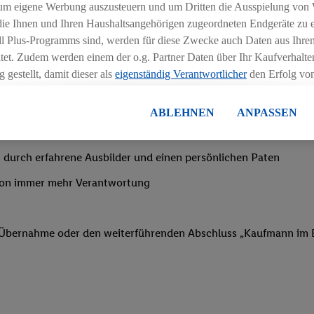
ngszeiten deiner Filiale
um eigene Werbung auszusteuern und um Dritten die Ausspielung von
 die Ihnen und Ihren Haushaltsangehörigen zugeordneten Endgeräte zu 
dl Plus-Programms sind, werden für diese Zwecke auch Daten aus Ihrem
tet. Zudem werden einem der o.g. Partner Daten über Ihr Kaufverhalten
 gestellt, damit dieser als
eigenständig Verantwortlicher
den Erfolg v
essen kann.
nachtsgeld
lisierter Werbung basiert auf der Generierung von auch mit Daten von
ABLEHNEN
ANPASSEN
en. Dies umfasst die Zusammenführung von Daten (z.B. über Ihre Nutzu
en Lidl-Diensten, Informationen aus Ihrem Kundenkonto - z.B. Alter od
 durch erfahrene Ausbilder und einen persönlichen Paten
andortdaten) auch über verschiedene Endgeräte und Lidl-Dienste hinwe
er dem Zugriff auf Informationen auf Ihren Endgeräten zur Erstellung 
von immer mehr Verantwortung
en). Im Zusammenhang mit dem Ausspielen dieser Werbung erfolgen V
gsmessung der Werbung, zur Zielgruppenforschung, zur Entwicklung v
rung und Optimierung dieser Werbeausspielungen.
f Übernahme oder den weiterführenden Abschluss „Kaufmann im E
ustimmung dazu erteilen und danach ein Lidl Plus-Konto erstellen bzw. s
-Konto einloggen, kann darüber hinaus auch Ihre dort angegebene E-M
wortlichkeit mit einem der oben genannten Partner verwendet werden,
ng zu erstellen (die sogenannte EUID), die wir sodann ähnlich wie die
nung verwenden können, um Sie in von Dritten betriebenen Diensten 